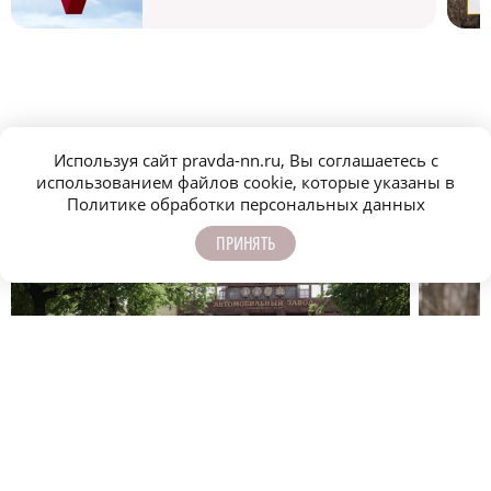
МОЛОДЕЖЬ МЕНЯЕТ МИР
Используя сайт pravda-nn.ru, Вы соглашаетесь с
использованием файлов cookie, которые указаны в
Политике обработки персональных данных
ПРИНЯТЬ
Промышленный переворот: как работают
Студент
легендарные предприятия Нижнего Новгорода
чем в г