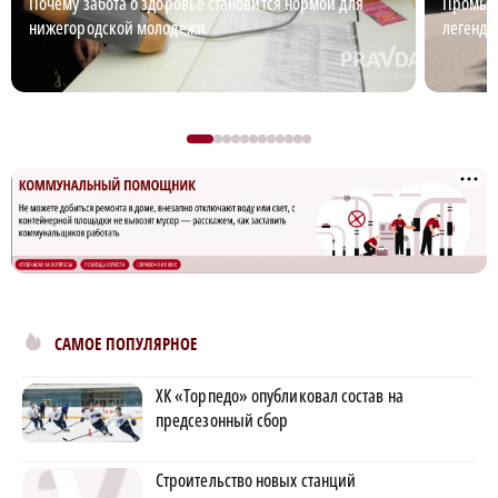
Почему забота о здоровье становится нормой для
Промышл
нижегородской молодёжи
легенда
САМОЕ ПОПУЛЯРНОЕ
ХК «Торпедо» опубликовал состав на
предсезонный сбор
Строительство новых станций