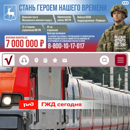
h
S
L
n
s
M