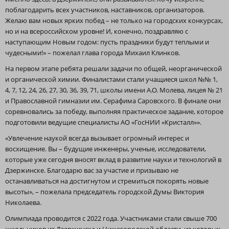
поблагодарить всех участников, наставников, организаторов.
Желаю вам новых ярких побед – не только на городских конкурсах,
но и на всероссийском уровне! И, конечно, поздравляю с
наступающим Новым годом: пусть праздники будут теплыми и
чудесными!» – пожелал глава города Михаил Клинков.
На первом этапе ребята решали задачи по общей, неорганической
и органической химии. Финалистами стали учащиеся школ №№ 1,
4, 7, 12, 24, 26, 27, 30, 36, 39, 71, школы имени А.О. Молева, лицея № 21
и Православной гимназии им. Серафима Саровского. В финале они
соревновались за победу, выполняя практическое задание, которое
подготовили ведущие специалисты АО «ГосНИИ «Кристалл»».
«Увлечение наукой всегда вызывает огромный интерес и
восхищение. Вы – будущие инженеры, ученые, исследователи,
которые уже сегодня вносят вклад в развитие науки и технологий в
Дзержинске. Благодарю вас за участие и призываю не
останавливаться на достигнутом и стремиться покорять новые
высоты», – пожелала председатель городской Думы Виктория
Николаева.
Олимпиада проводится с 2022 года. Участниками стали свыше 700