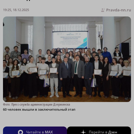
Pravda-nn.ru
19:25, 18.12.2025
Фото: Пресс-служба администрации Дзержинска
60 человек вышли в заключительный этап
Читайте в
MAX
Перейти в
Дзен