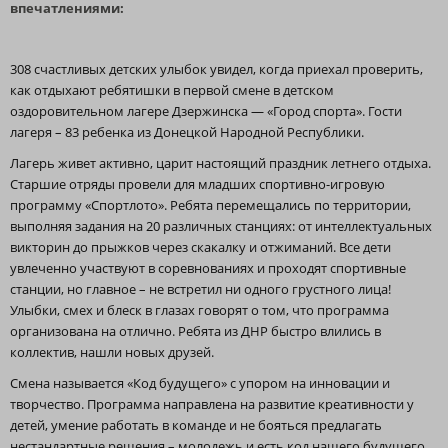
впечатлениями:
308 счастливых детских улыбок увидел, когда приехал проверить,
как отдыхают ребятишки в первой смене в детском
оздоровительном лагере Дзержинска — «Город спорта». Гости
лагеря – 83 ребенка из Донецкой Народной Республики.
Лагерь живет активно, царит настоящий праздник летнего отдыха.
Старшие отряды провели для младших спортивно-игровую
программу «Спортлото». Ребята перемещались по территории,
выполняя задания на 20 различных станциях: от интеллектуальных
викторин до прыжков через скакалку и отжиманий. Все дети
увлеченно участвуют в соревнованиях и проходят спортивные
станции, но главное – не встретил ни одного грустного лица!
Улыбки, смех и блеск в глазах говорят о том, что программа
организована на отлично. Ребята из ДНР быстро влились в
коллектив, нашли новых друзей.
Смена называется «Код будущего» с упором на инновации и
творчество. Программа направлена на развитие креативности у
детей, умение работать в команде и не бояться предлагать
нестандартные решения – молодежь и есть код нашего будущего.