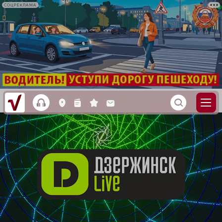
СОЦРЕКЛАМА
h
S
L
n
s
M