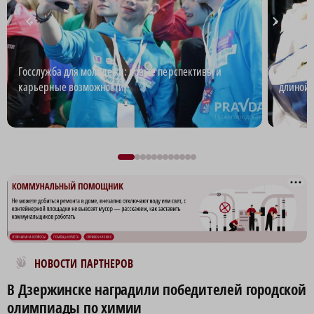
Госслужба для молодежи: новые перспективы и
Андрей 
карьерные возможности
длиной 
Новости МирТесен
НОВОСТИ ПАРТНЕРОВ
В Дзержинске наградили победителей городской
олимпиады по химии