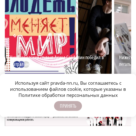
Нижегородский студент Ахмед Сайфулин победил в
Нижегоро
театральном конкурсе «Табуретка»
легальн
Используя сайт pravda-nn.ru, Вы соглашаетесь с
использованием файлов cookie, которые указаны в
Политике обработки персональных данных
ПРИНЯТЬ