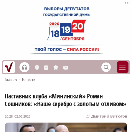
h
S
L
n
s
M
Главная
•
Новости
Наставник клуба «Мининский» Роман
Сошников: «Наше серебро с золотым отливом»
Дмитрий Витюгов
20:28, 02.06.2026