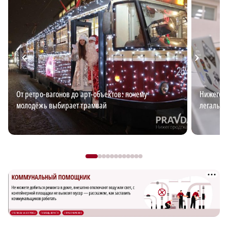
От ретро-вагонов до арт-объектов: почему
Нижегоро
молодёжь выбирает трамвай
легальн