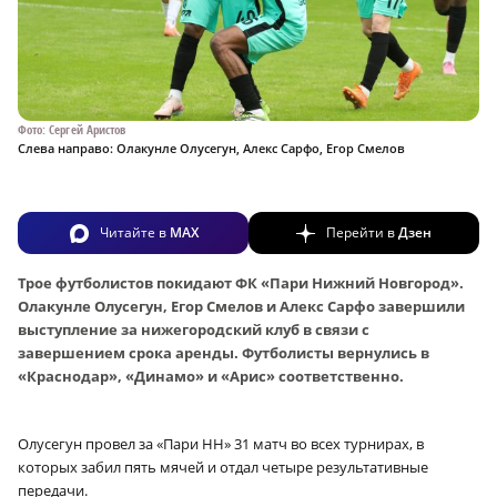
Фото: Сергей Аристов
Слева направо: Олакунле Олусегун, Алекс Сарфо, Егор Смелов
Читайте в
MAX
Перейти в
Дзен
Трое футболистов покидают ФК «Пари Нижний Новгород».
Олакунле Олусегун, Егор Смелов и Алекс Сарфо завершили
выступление за нижегородский клуб в связи с
завершением срока аренды. Футболисты вернулись в
«Краснодар», «Динамо» и «Арис» соответственно.
Олусегун провел за «Пари НН» 31 матч во всех турнирах, в
которых забил пять мячей и отдал четыре результативные
передачи.