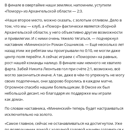
В финале в овертайме наши земляки, напомним, уступили
«Помору» из Архангельской области — 2:3.
«Наше второе место, можно сказать, с золотым отливом. Дело в
том, что мы — клуб, а «Помор» фактически является сборной
Архангельской области, у него объективно другие возможности
и привилегии. И с ними очень тяжело тягаться, — подчеркнул
наставник «Мининского» Роман Сошников. — Ещё несколько лет
назад этим же ребятам мы проигрывали по 0:10, не могли даже
центр поля перейти. А сейчас играем с «Помором» на равных,
рост нашей команды налицо. В финале нам немного не хватило
фарта. Забей Никита Леонтьев гол при счёте 2:1, возможно, всё
могло закончиться иначе. А так, даже в чём-то упрекнуть не могу
своих подопечных, они здорово боролись в каждом матче.
Огромное спасибо нашим болельщикам. В Омске их был
небольшой десант, но благодаря их поддержке мы играли
как дома».
По словам наставника, «Мининский» теперь будет настраиваться
исключительно на золото.
«Самое главное, сейчас не останавливаться на достигнутом. Уже
по возвращении домой с холодной головой начнём готовиться к