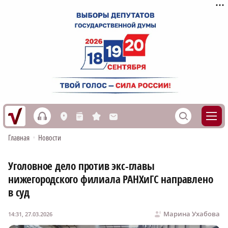
h
S
L
n
s
M
Главная
•
Новости
Уголовное дело против экс-главы
нижегородского филиала РАНХиГС направлено
в суд
Марина Ухабова
14:31, 27.03.2026