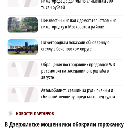
нижегородец с долгом по алиментам 700
тысяч рублей
Неизвестный напал с домогательствами на
нижегородку в Московском районе
Нижегородцам показали обновленную
стеллу в Сеченовском округе
Обращения пострадавших продавцов WB
рассмотрят на заседании оперштаба в
августе
Автомобилист, севший за руль пьяным и
сбивший женщину, предстал перед судом
Новости МирТесен
НОВОСТИ ПАРТНЕРОВ
В Дзержинске мошенники обокрали горожанку