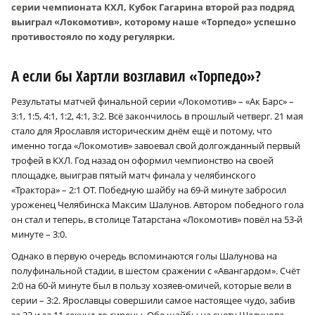
серии чемпионата КХЛ, Кубок Гагарина второй раз подряд
выиграл «Локомотив», которому наше «Торпедо» успешно
противостояло по ходу регулярки.
А если бы Хартли возглавил «Торпедо»?
Результаты матчей финальной серии «Локомотив» – «Ак Барс» –
3:1, 1:5, 4:1, 1:2, 4:1, 3:2. Всё закончилось в прошлый четверг. 21 мая
стало для Ярославля историческим днём ещё и потому, что
именно тогда «Локомотив» завоевал свой долгожданный первый
трофей в КХЛ. Год назад он оформил чемпионство на своей
площадке, выиграв пятый матч финала у челябинского
«Трактора» – 2:1 ОТ. Победную шайбу на 69‑й минуте забросил
уроженец Челябинска Максим Шалунов. Автором победного гола
он стал и теперь, в столице Татарстана «Локомотив» повёл на 53‑й
минуте – 3:0.
Однако в первую очередь вспоминаются голы Шалунова на
полуфинальной стадии, в шестом сражении с «Авангардом». Счёт
2:0 на 60‑й минуте был в пользу хозяев-омичей, которые вели в
серии – 3:2. Ярославцы совершили самое настоящее чудо, забив
за 33 и за 11 секунд до сирены. Обе шайбы на счету Шалунова,