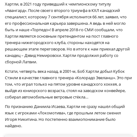
Хартли, в 2021 году приведший к чемпионскому титулу
«Авангард». После своего второго триумфа в КХЛ канадский
специалист, которому 7 сентября исполнится 66 лет, заявил, что
его профессиональная карьера завершена. А ведь в ней могло
быть и наше «Торпедо»! В апреле 2018-го СМИ сообщали, что
Хартли является основным претендентом на пост главного
тренера нижегородского клуба, стороны находятся на
решающем этапе переговоров. Но в итоге к нам приехал другой
канадец – Дэвид Немировски. Хартли продолжил работу со
сборной Латвии.
Кстати, четверть века назад, в 2001‑м, Боб Хартли добыл Кубок
Стэнли в качестве главного тренера «Колорадо Эвеланш». Это при
том, что играл только на пятом уровне канадского хоккея, а
выйдя из юниорского возраста, стоял на заводском конвейере,
собирал автомобильные ветровые стёкла…
По признанию Даниила Исаева, Хартли не сразу нашёл общий
язык с игроками «Локомотива», где прошлым летом сменил
Игоря Никитина. Но постепенно взаимопонимание было
найдено.