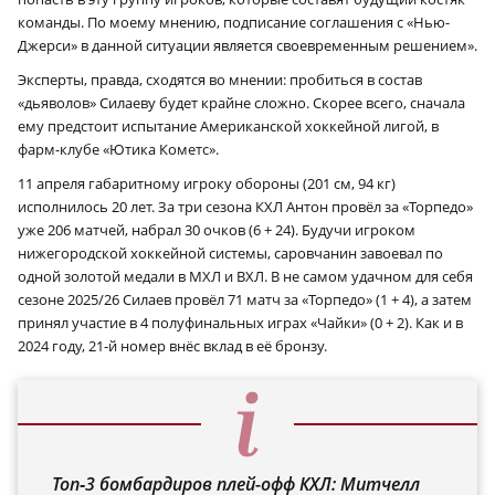
команды. По моему мнению, подписание соглашения с «Нью-
Джерси» в данной ситуации является своевременным решением».
Эксперты, правда, сходятся во мнении: пробиться в состав
«дьяволов» Силаеву будет крайне сложно. Скорее всего, сначала
ему предстоит испытание Американской хоккейной лигой, в
фарм-клубе «Ютика Кометс».
11 апреля габаритному игроку обороны (201 см, 94 кг)
исполнилось 20 лет. За три сезона КХЛ Антон провёл за «Торпедо»
уже 206 матчей, набрал 30 очков (6 + 24). Будучи игроком
нижегородской хоккейной системы, саровчанин завоевал по
одной золотой медали в МХЛ и ВХЛ. В не самом удачном для себя
сезоне 2025/26 Силаев провёл 71 матч за «Торпедо» (1 + 4), а затем
принял участие в 4 полуфинальных играх «Чайки» (0 + 2). Как и в
2024 году, 21‑й номер внёс вклад в её бронзу.
Топ‑3 бомбардиров плей-офф КХЛ: Митчелл