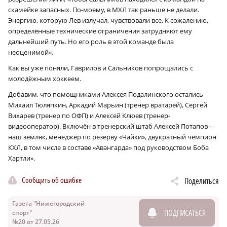
скамейке запасных. По-моему, в МХЛ так раньше не делали.
Энергию, которую Лев излучал, чувствовали все. К сожалению,
определённые технические ограничения затрудняют ему
дальнейший путь. Но его роль в этой команде была
неоценимой».
Как вы уже поняли, Гаврилов и Сальников попрощались с
молодёжным хоккеем.
Добавим, что помощниками Алексея Подалинского остались
Михаил Тюляпкин, Аркадий Марьин (тренер вратарей), Сергей
Вихарев (тренер по ОФП) и Алексей Клюев (тренер-
видеооператор). Включён в тренерский штаб Алексей Потапов –
наш земляк, менеджер по резерву «Чайки», двукратный чемпион
КХЛ, в том числе в составе «Авангарда» под руководством Боба
Хартли».
Сообщить об ошибке
Поделиться
Газета "Нижегородский
ПОДПИСАТЬСЯ
спорт"
№20 от 27.05.26