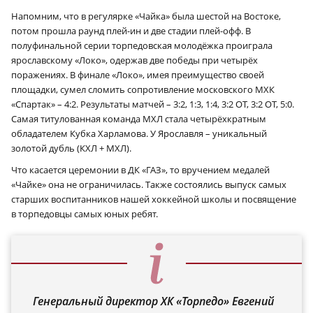
Напомним, что в регулярке «Чайка» была шестой на Востоке,
потом прошла раунд плей-ин и две стадии плей-офф. В
полуфинальной серии торпедовская молодёжка проиграла
ярославскому «Локо», одержав две победы при четырёх
поражениях. В финале «Локо», имея преимущество своей
площадки, сумел сломить сопротивление московского МХК
«Спартак» – 4:2. Результаты матчей – 3:2, 1:3, 1:4, 3:2 ОТ, 3:2 ОТ, 5:0.
Самая титулованная команда МХЛ стала четырёхкратным
обладателем Кубка Харламова. У Ярославля – уникальный
золотой дубль (КХЛ + МХЛ).
Что касается церемонии в ДК «ГАЗ», то вручением медалей
«Чайке» она не ограничилась. Также состоялись выпуск самых
старших воспитанников нашей хоккейной школы и посвящение
в торпедовцы самых юных ребят.
Генеральный директор ХК «Торпедо» Евгений