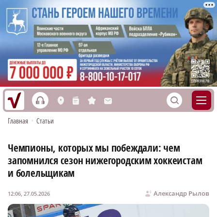
h
S
L
n
s
M
Главная
•
Статьи
Чемпионы, которых мы побеждали: чем
запомнился сезон нижегородским хоккеистам
и болельщикам
Александр Рылов
12:06, 27.05.2026