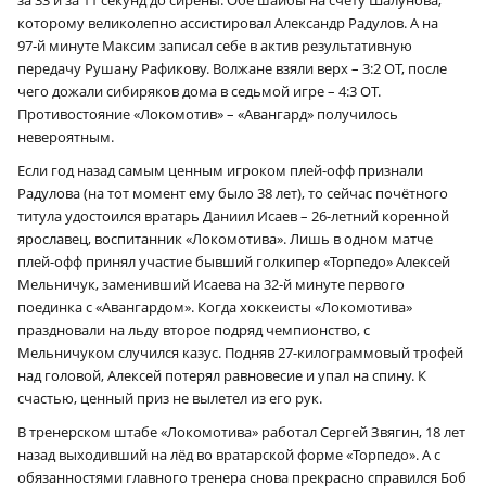
которому великолепно ассистировал Александр Радулов. А на
97‑й минуте Максим записал себе в актив результативную
передачу Рушану Рафикову. Волжане взяли верх – 3:2 ОТ, после
чего дожали сибиряков дома в седьмой игре – 4:3 ОТ.
Противостояние «Локомотив» – «Авангард» получилось
невероятным.
Если год назад самым ценным игроком плей-офф признали
Радулова (на тот момент ему было 38 лет), то сейчас почётного
титула удостоился вратарь Даниил Исаев – 26-летний коренной
ярославец, воспитанник «Локомотива». Лишь в одном матче
плей-офф принял участие бывший голкипер «Торпедо» Алексей
Мельничук, заменивший Исаева на 32‑й минуте первого
поединка с «Авангардом». Когда хоккеисты «Локомотива»
праздновали на льду второе подряд чемпионство, с
Мельничуком случился казус. Подняв 27-килограммовый трофей
над головой, Алексей потерял равновесие и упал на спину. К
счастью, ценный приз не вылетел из его рук.
В тренерском штабе «Локомотива» работал Сергей Звягин, 18 лет
назад выходивший на лёд во вратарской форме «Торпедо». А с
обязанностями главного тренера снова прекрасно справился Боб