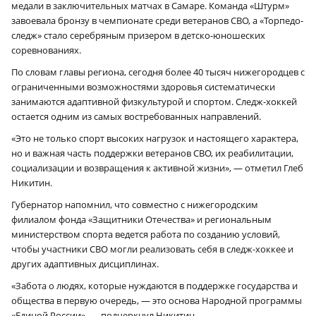
медали в заключительных матчах в Самаре. Команда «Штурм»
завоевала бронзу в чемпионате среди ветеранов СВО, а «Торпедо-
следж» стало серебряным призером в детско-юношеских
соревнованиях.
По словам главы региона, сегодня более 40 тысяч нижегородцев с
ограниченными возможностями здоровья систематически
занимаются адаптивной физкультурой и спортом. Следж-хоккей
остается одним из самых востребованных направлений.
«Это не только спорт высоких нагрузок и настоящего характера,
но и важная часть поддержки ветеранов СВО, их реабилитации,
социализации и возвращения к активной жизни», — отметил Глеб
Никитин.
Губернатор напомнил, что совместно с нижегородским
филиалом фонда «Защитники Отечества» и региональным
министерством спорта ведется работа по созданию условий,
чтобы участники СВО могли реализовать себя в следж-хоккее и
других адаптивных дисциплинах.
«Забота о людях, которые нуждаются в поддержке государства и
общества в первую очередь, — это основа Народной программы
«Единой России», — подчеркнул Никитин.