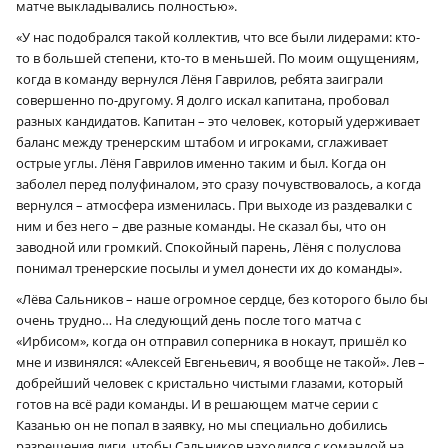
матче выкладывались полностью».
«У нас подобрался такой коллектив, что все были лидерами: кто-
то в большей степени, кто-то в меньшей. По моим ощущениям,
когда в команду вернулся Лёня Гаврилов, ребята заиграли
совершенно по-другому. Я долго искал капитана, пробовал
разных кандидатов. Капитан – это человек, который удерживает
баланс между тренерским штабом и игроками, сглаживает
острые углы. Лёня Гаврилов именно таким и был. Когда он
заболел перед полуфиналом, это сразу почувствовалось, а когда
вернулся – атмосфера изменилась. При выходе из раздевалки с
ним и без него – две разные команды. Не сказал бы, что он
заводной или громкий. Спокойный парень, Лёня с полуслова
понимал тренерские посылы и умел донести их до команды».
«Лёва Сальников – наше огромное сердце, без которого было бы
очень трудно… На следующий день после того матча с
«Ирбисом», когда он отправил соперника в нокаут, пришёл ко
мне и извинялся: «Алексей Евгеньевич, я вообще не такой». Лев –
добрейший человек с кристально чистыми глазами, который
готов на всё ради команды. И в решающем матче серии с
Казанью он не попал в заявку, но мы специально добились
разрешения лиги, чтобы Сальников находился с командой на