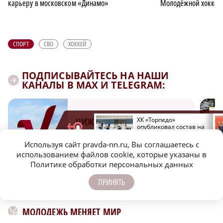
карьеру в московском «Динамо»
Молодёжной хоккей
СПОРТ
СВО
ХОККЕЙ
ПОДПИСЫВАЙТЕСЬ НА НАШИ
КАНАЛЫ В MAX И TELEGRAM:
Кирьяков предположил,
ХК «Торпедо»
НИЖЕГОРОДСКАЯ ПРАВДА
что цель руководства ФК
опубликовал состав на
«Динамо» – развалить
предсезонный сбор
Быстро, честно, точно. И ничего лишнего
клуб
Используя сайт pravda-nn.ru, Вы соглашаетесь с
использованием файлов cookie, которые указаны в
Политике обработки персональных данных
ПРИНЯТЬ
МОЛОДЕЖЬ МЕНЯЕТ МИР