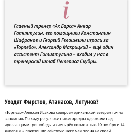
Главный тренер «Ак Барса» Анвар
Гатиятулин, его помощники Константин
Шафранов и Георгий Гелашвили играли за
«Торпедо». Александр Макрицкий – ещё один
ассистент Гатиятулина – входил у нас в
тренерский штаб Петериса Скудры.
Уходят Фирстов, Атанасов, Летунов?
«Торпедо» Алексея Исакова североамериканский ветеран точно
запомнил. По ходу регулярки нижегородцы одержали над
ярославцами три победы из четырёх возможных. 10 ноября и 14
января мы превзошли действующего чемпиона на своей