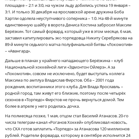
площадке – 2:1 и 3:0, на чужом льду добились успеха 19 января –
3:1. И только 30 декабря на ярославской арене дружина Боба
Хартли одолела неуступчивого соперника – 1:0. На 48‑й минуте
единственную шайбу в ворота Дениса Костина забросил Максим
Берёзкин. Тот самый форвард, который уже в этом месяце, 6 мая,
заставил капитулировать экс-торпедовца Никиту Серебрякова на
89‑й минуте седьмого матча полуфинальной битвы «Локомотив»
– «Авангард».
Дальше в планах у крайнего нападающего Берёзкина – клуб
Национальной хоккейной лиги «Эдмонтон Ойлерз». А за
«Локомотив», совсем не исключено, будет выступать коллега
Максима по амплуа Владислав Фирстов. Оба – 2001 года
рождения, воспитанники этого клуба. Для Влада Ярославль –
родной город, там живут его близкие, поэтому после четырёх
сезонов в «Торпедо» Фирстов не прочь вернуться домой. Тем
более в апреле у него родилась дочка.
На полмесяца позже, 1 мая, отцом стал Василий Атанасов. 20-го
числа телеграм-канал «Роганов Хоккей» опубликовал новость,
что СКА готов заплатить «Торпедо» за Атанасова 120 миллионов
рублей. Родители форварда, которому в сентябре исполнится 24