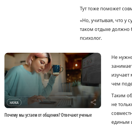
Тут тоже поможет сов
«Но, учитывая, что у 
таком отдыхе должно 
психолог.
Не нужно
занимает
изучает 
чем поде
Таким об
r
НАУКА
не тольк
совместн
Почему мы устаем от общения? Отвечают ученые
единым 