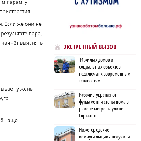
ым парам, у
пристрастия.
. Если же они не
 результате пара,
е начнёт выяснять
ЭКСТРЕННЫЙ ВЫЗОВ
19 жилых домов и
социальных объектов
подключат к современным
теплосетям
зывает у жены
Рабочие укрепляют
руга
фундамент и стены дома в
районе метро на улице
Горького
сё чаще
Нижегородские
коммунальщики получили