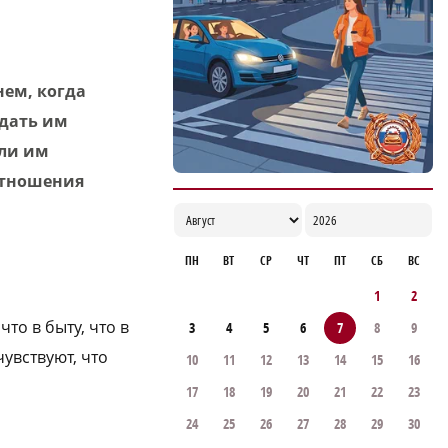
рабочую встречу в Киргизии
17:38
нем, когда
дать им
сли им
 отношения
ПН
ВТ
СР
ЧТ
ПТ
СБ
ВС
1
2
то в быту, что в
3
4
5
6
7
8
9
чувствуют, что
10
11
12
13
14
15
16
17
18
19
20
21
22
23
24
25
26
27
28
29
30