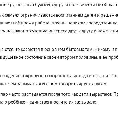
е круговертью будней, супруги практически не общаютс
ых семьях ограничиваются воспитанием детей и решени
щают всё время работе, а жёны целиком сосредотачива
правдывают отсутствие интереса друг к другу и нежелани
чаются, то касаются в основном бытовых тем. Никому и в
 в душевное состояние своей второй половины, в её пр
ождение откровенно напрягает, а иногда и страшит. По
ют, чем заниматься и о чём говорить друг с другом.
пар часто распадается после того как дети вырастают. П
та о ребёнке – единственное, что их связывало.