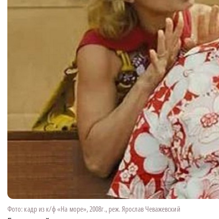
Фото: кадр из к/ф «На море», 2008г., реж. Ярослав Чеважевский