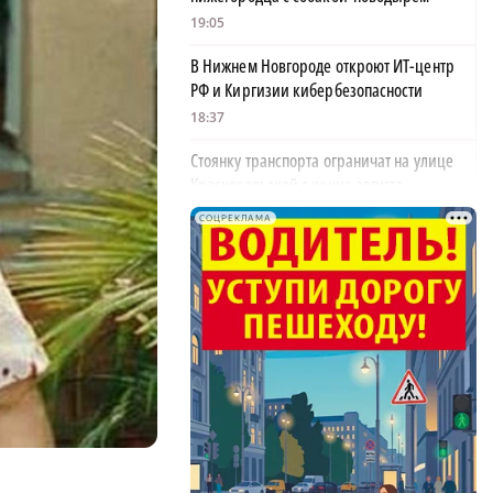
19:05
В Нижнем Новгороде откроют ИТ-центр
РФ и Киргизии кибербезопасности
18:37
Стоянку транспорта ограничат на улице
Красносельской с конца августа
18:37
СОЦРЕКЛАМА
Волонтеры обнаружили заброшенный
дом, в котором живет около 20 собак и
щенков
18:02
В Нижегородской области наградили
более 40 организаций к Дню строителя
17:57
Садыр Жапаров и Глеб Никитин провели