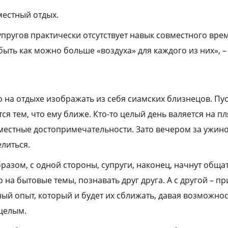
местный отдых.
супругов практически отсутствует навык совместного вр
быть как можно больше «воздуха» для каждого из них», –
 на отдыхе изображать из себя сиамских близнецов. Пу
ся тем, что ему ближе. Кто-то целый день валяется на пля
местные достопримечательности. Зато вечером за ужин
литься.
разом, с одной стороны, супруги, наконец, начнут обща
о на бытовые темы, познавать друг друга. А с другой – п
ый опыт, который и будет их сближать, давая возможнос
целым.