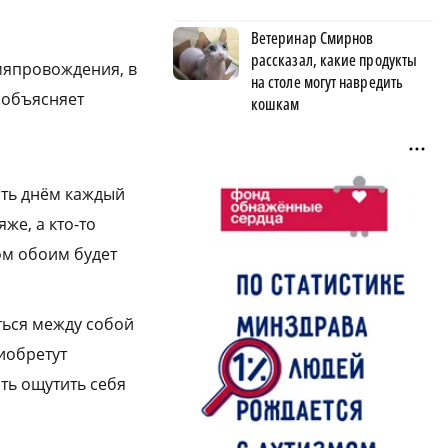
Ветеринар Смирнов
рассказал, какие продукты
емяпровождения, в
на столе могут навредить
 объясняет
кошкам
сть днём каждый
же, а кто-то
ом обоим будет
ться между собой
риобретут
ть ощутить себя