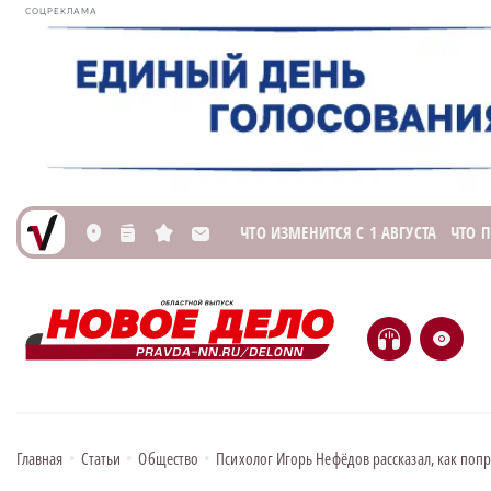
СОЦРЕКЛАМА
ЧТО ИЗМЕНИТСЯ С 1 АВГУСТА
ЧТО 
L
n
s
M
H
e
Главная
•
Статьи
•
Общество
•
Психолог Игорь Нефёдов рассказал, как поп