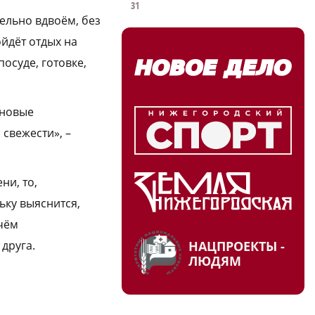
31
ельно вдвоём, без
ойдёт отдых на
осуде, готовке,
 новые
свежести», –
ни, то,
ьку выяснится,
 чём
НАЦПРОЕКТЫ -
 друга.
ЛЮДЯМ