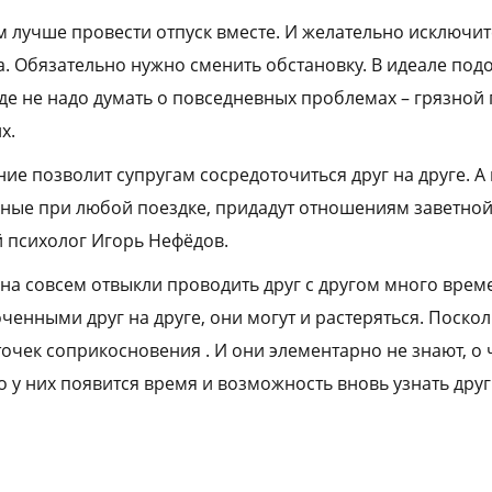
ам лучше провести отпуск вместе. И желательно исключит
а. Обязательно нужно сменить обстановку. В идеале под
где не надо думать о повседневных проблемах – грязной п
х.
ие позволит супругам сосредоточиться друг на друге. А
ные при любой поездке, придадут отношениям заветной 
 психолог Игорь Нефёдов.
на совсем отвыкли проводить друг с другом много време
енными друг на друге, они могут и растеряться. Поскол
точек соприкосновения . И они элементарно не знают, о
о у них появится время и возможность вновь узнать друг