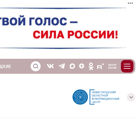
m
T
O
ЩНИК
Z
X
E
S
V
с