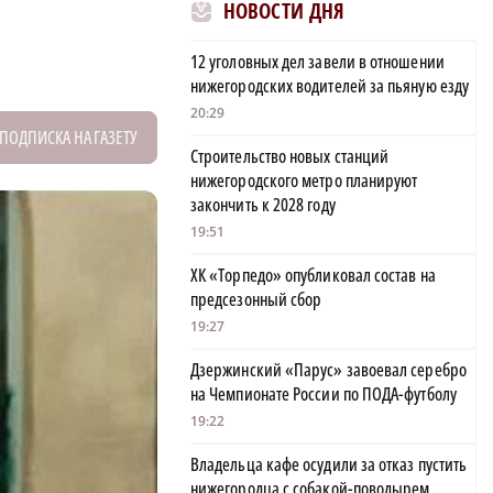
НОВОСТИ ДНЯ
12 уголовных дел завели в отношении
нижегородских водителей за пьяную езду
20:29
ПОДПИСКА НА ГАЗЕТУ
Строительство новых станций
нижегородского метро планируют
закончить к 2028 году
19:51
ХК «Торпедо» опубликовал состав на
предсезонный сбор
19:27
Дзержинский «Парус» завоевал серебро
на Чемпионате России по ПОДА-футболу
19:22
Владельца кафе осудили за отказ пустить
нижегородца с собакой-поводырем