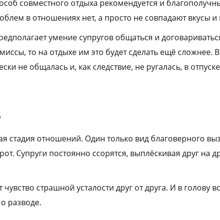
особ совместного отдыха рекомендуется и благополучн
облем в отношениях нет, а просто не совпадают вкусы и 
редполагает умение супругов общаться и договариваться
иссы, то на отдыхе им это будет сделать ещё сложнее. В
ски не общалась и, как следствие, не ругалась, в отпуск
у
я стадия отношений. Один только вид благоверного вы
от. Супруги постоянно ссорятся, выплёскивая друг на д
т чувство страшной усталости друг от друга. И в голову в
о разводе.