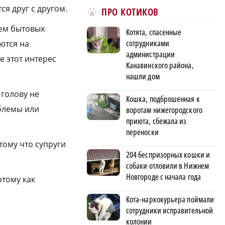
я друг с другом.
ПРО КОТИКОВ
ем бытовых
Котята, спасенные
сотрудниками
ются на
администрации
е этот интерес
Канавинского района,
нашли дом
 голову не
Кошка, подброшенная к
облемы или
воротам нижегородского
приюта, сбежала из
переноски
тому что супруги
204 беспризорных кошки и
собаки отловили в Нижнем
Новгороде с начала года
отому как
Кота-наркокурьера поймали
сотрудники исправительной
колонии