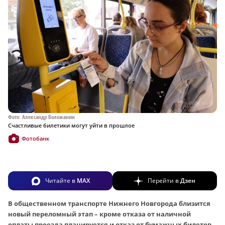
Фото: Александр Воложанин
Счастливые билетики могут уйти в прошлое
Фотобанк
Читайте в
MAX
Перейти в
Дзен
В общественном транспорте Нижнего Новгорода близится
новый переломный этап – кроме отказа от наличной
оплаты проезда планируется и отказ от бумажных билетов.