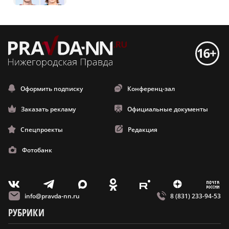
Оформить подписку
Конференц-зал
Заказать рекламу
Официальные документы
Спецпроекты
Редакция
Фотобанк
m
T
O
Z
X
E
V
info@pravda-nn.ru
8 (831) 233-94-53
РУБРИКИ