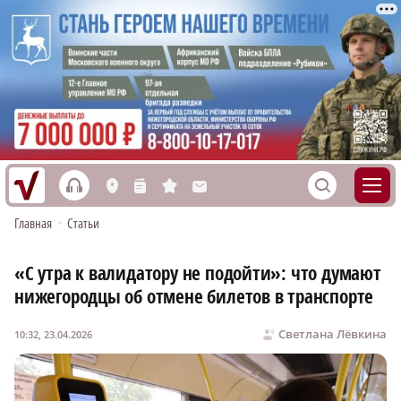
h
S
L
n
s
M
Главная
•
Статьи
«С утра к валидатору не подойти»: что думают
нижегородцы об отмене билетов в транспорте
Светлана Лёвкина
10:32, 23.04.2026