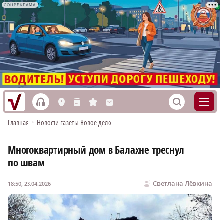
СОЦРЕКЛАМА
h
S
L
n
s
M
Главная
•
Новости газеты Новое дело
Многоквартирный дом в Балахне треснул
по швам
Светлана Лёвкина
18:50, 23.04.2026