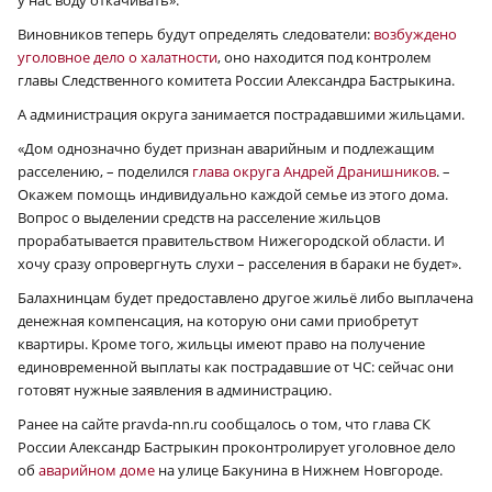
у нас воду откачивать».
Виновников теперь будут определять следователи:
возбуждено
уголовное дело о халатности
, оно находится под контролем
главы Следственного комитета России Александра Бастрыкина.
А администрация округа занимается пострадавшими жильцами.
«Дом однозначно будет признан аварийным и подлежащим
расселению, – поделился
глава округа Андрей Дранишников
. –
Окажем помощь индивидуально каждой семье из этого дома.
Вопрос о выделении средств на расселение жильцов
прорабатывается правительством Нижегородской области. И
хочу сразу опровергнуть слухи – расселения в бараки не будет».
Балахнинцам будет предоставлено другое жильё либо выплачена
денежная компенсация, на которую они сами приобретут
квартиры. Кроме того, жильцы имеют право на получение
единовременной выплаты как пострадавшие от ЧС: сейчас они
готовят нужные заявления в администрацию.
Ранее на сайте pravda-nn.ru сообщалось о том, что глава СК
России Александр Бастрыкин проконтролирует уголовное дело
об
аварийном доме
на улице Бакунина в Нижнем Новгороде.