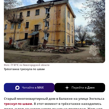
Фото: ГУ МЧС по Нижегородской области
Трёхэтажка треснула по швам
Читайте в
MAX
Перейти в
Дзен
Старый многоквартирный дом в Балахне на улице Энгельса
треснул по швам
. В этот момент в трёхэтажке находились
люди, и только чудом никто из них не пострадал. Жильцов