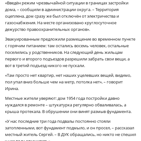
«Введён режим чрезвычайной ситуации в границах застройки
дома, – сообщили в администрации округа. – Территория
оцеплена, дом сразу же был отключён от электричества и
газоснабжения. На месте организовано круглосуточное
дежурство правоохранительных органов».
Эвакуированным предложили размещение во временном пункте
с горячим питанием: там остались восемь человек, остальные
поселились у родственников. На следующий день жильцам
первого и второго подъездов разрешили забрать свои вещи, а
вот в третий подъезд никого не пускали.
«Там просто нет квартир, нет наших уцелевших вещей, видимо,
пол упал вниз больше чем на метр, потолка нет», – говорит
Ирина.
Местные жители уверяют: дом 1954 года постройки давно
нуждался в ремонте – штукатурка регулярно обваливалась, а
крыша протекала. В обрушении они винят размыв фундамента.
«У нас последние три года подвалы постоянно стояли
затопленными, вот фундамент подмыло, и он просел, – рассказал
местный житель Сергей. – В ДУК обращались, но никто не спешил