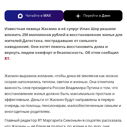
Читайте в
MAX
Перейти в
Дзен
Известная певица Жасмин и её супруг Илан Шор решили
вложить 250 миллионов рублей в восстановление жилья для
жителей Дагестана, пострадавших от сильного
наводнения. Они хотят помочь восстановить дома и
вернуть людям комфорт и безопасность. Об этом сообщил
RT
.
Жасмин выразила желание, чтобы дома её земляков как можно
скорее наполнились теплом, светом и жизнью. Она отметила
важность слов президента России Владимира Путина о том, что
восстановление жилья должно быть максимально простым и
эффективным. Деньги от Жасмин будут направлены в первую
очередь на помощь пенсионерам, малообеспеченным семьям и
многодетным родителям.
Главный редактор RT Маргарита Симоньян в соцсетях рассказала,
что Жасмин — её близкая подруга, по жизни и по духу, они