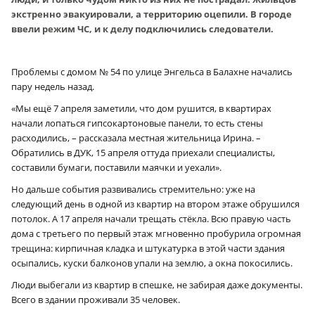
экстренно эвакуировали, а территорию оцепили. В городе
ввели режим ЧС, и к делу подключились следователи.
Проблемы с домом № 54 по улице Энгельса в Балахне начались
пару недель назад.
«Мы ещё 7 апреля заметили, что дом рушится, в квартирах
начали лопаться гипсокартоновые панели, то есть стены
расходились, – рассказала местная жительница Ирина. –
Обратились в ДУК, 15 апреля оттуда приехали специалисты,
составили бумаги, поставили маячки и уехали».
Но дальше события развивались стремительно: уже на
следующий день в одной из квартир на втором этаже обрушился
потолок. А 17 апреля начали трещать стёкла. Всю правую часть
дома с третьего по первый этаж мгновенно пробурила огромная
трещина: кирпичная кладка и штукатурка в этой части здания
осыпались, куски балконов упали на землю, а окна покосились.
Люди выбегали из квартир в спешке, не забирая даже документы.
Всего в здании проживали 35 человек.