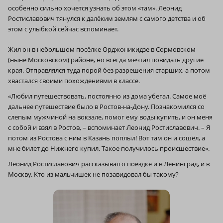
особенно сильно хочется узнать об этом «там». Леонид
Ростиславович тянулся к далёким землям с самого детства и об
этом с улыбкой сейчас вспоминает.
Жил он в небольшом посёлке Орджоникидзе в Сормовском
(ныне Московском) районе, но всегда мечтал повидать другие
края. Отправлялся туда порой без разрешения старших, а потом
хвастался своими похождениями в классе.
«Любил путешествовать, постоянно из дома убегал. Самое моё
дальнее путешествие было в Ростов-на-Дону. Познакомился со
слепым мужчиной на вокзале, помог ему воды купить, и он меня
с собой и взял в Ростов, – вспоминает Леонид Ростиславович. – Я
потом из Ростова с ним в Казань поплыл! Вот там он и сошёл, а
мне билет до Нижнего купил. Такое получилось происшествие».
Леонид Ростиславович рассказывал о поездке и в Ленинград, и в
Москву. Кто из мальчишек не позавидовал бы такому?