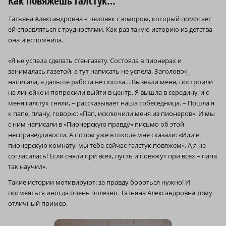
Как повяжешь галстук…
Татьяна Александровна – человек с юмором, который помогает
ей справляться с трудностями. Как раз такую историю из детства
она и вспомнила.
«Я не успела сделать стенгазету. Состояла в пионерах и
занималась газетой, а тут написать не успела. Заголовок
написала, а дальше работа не пошла… Вызвали меня, построили
на линейке и попросили выйти в центр. Я вышла в середину, и с
меня галстук сняли, – рассказывает наша собеседница. – Пошла я
к папе, плачу, говорю: «Пап, исключили меня из пионеров». И мы
с ним написали в «Пионерскую правду» письмо об этой
несправедливости. А потом уже в школе мне сказали: «Иди в
пионерскую комнату, мы тебе сейчас галстук повяжем». А я не
согласилась! Если сняли при всех, пусть и повяжут при всех – папа
так научил».
Такие истории мотивируют: за правду бороться нужно! И
посмеяться иногда очень полезно. Татьяна Александровна тому
отличный пример.