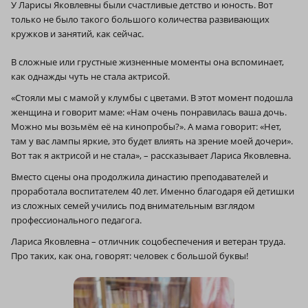
У Ларисы Яковлевны были счастливые детство и юность. Вот
только не было такого большого количества развивающих
кружков и занятий, как сейчас.
В сложные или грустные жизненные моменты она вспоминает,
как однажды чуть не стала актрисой.
«Стояли мы с мамой у клумбы с цветами. В этот момент подошла
женщина и говорит маме: «Нам очень понравилась ваша дочь.
Можно мы возьмём её на кинопробы?». А мама говорит: «Нет,
там у вас лампы яркие, это будет влиять на зрение моей дочери».
Вот так я актрисой и не стала», – рассказывает Лариса Яковлевна.
Вместо сцены она продолжила династию преподавателей и
проработала воспитателем 40 лет. Именно благодаря ей детишки
из сложных семей учились под внимательным взглядом
профессионального педагога.
Лариса Яковлевна – отличник соцобеспечения и ветеран труда.
Про таких, как она, говорят: человек с большой буквы!