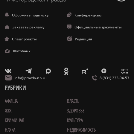
Оформить подписку
Конференц-зал
Заказать рекламу
Официальные документы
Спецпроекты
Редакция
Фотобанк
m
T
O
Z
X
E
V
info@pravda-nn.ru
8 (831) 233-94-53
РУБРИКИ
АФИША
ВЛАСТЬ
ЖКХ
ЗДОРОВЬЕ
КРИМИНАЛ
КУЛЬТУРА
НАУКА
НЕДВИЖИМОСТЬ