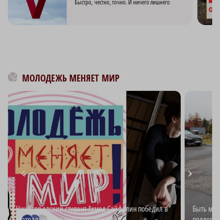
Быстро, честно, точно. И ничего лишнего
МОЛОДЕЖЬ МЕНЯЕТ МИР
Нижегородский студент Ахмед Сайфулин победил в
Быть мно
театральном конкурсе «Табуретка»
поддержк