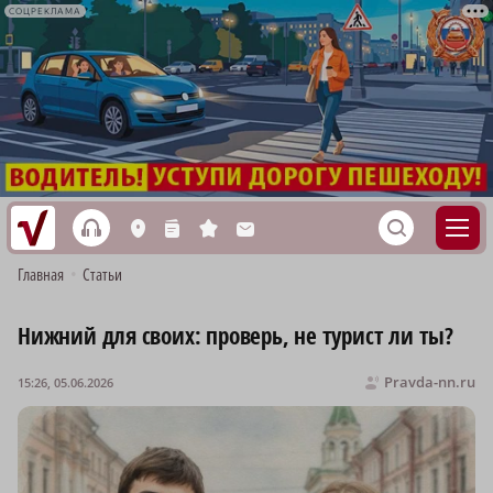
СОЦРЕКЛАМА
h
S
L
n
s
M
Главная
•
Статьи
Нижний для своих: проверь, не турист ли ты?
Pravda-nn.ru
15:26, 05.06.2026