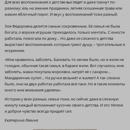
Для всех воспоминания о детстве выглядят и даже пахнут по-
разному: ель на зимние праздники, летняя скошенная трава или
мамин яблочный пирог. И вкус у воспоминаний тоже разный.
Зоя Фёдоровна делится самым сокровенным. Её семья не была
богата, о ворохе игрушек приходилось только мечтать. С юности
работала, помогала по дому… Но даже из сложного детства
вырастают воспоминания, которые греют душу, – трогательные и
искренние.
«Мне нравилось заболеть. Баловать-то нечем было, но и жили не
голодно, обычная такая семья, в бараке жили. Вот случалось мне
заболеть, мама покупала морковки, натрёт её с сахаром…
Мандаринчик купит… На ручки возьмёт и жалеет! А так сложно
было, она на двух работах работала всё-таки. Но в такие моменты
много мне внимания уделяла».
Истории у всех разные, семьи тоже, но сейчас даже в сложную
минуту каждый вспоминает кусочек своего детства. И это тёплое
и доброе чувство всегда придаёт сил.
Екатерина Лакина