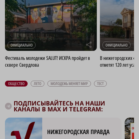
r
ОФИЦИАЛЬНО
ОФИЦИАЛЬНО
Фестиваль молодежи SALUT! ИСКРА пройдет в
В нижегородских «З
сквере Свердлова
отметят 120 лет усад
ОБЩЕСТВО
ЛЕТО
МОЛОДЕЖЬ МЕНЯЕТ МИР
ТЕСТ
ПОДПИСЫВАЙТЕСЬ НА НАШИ
КАНАЛЫ В MAX И TELEGRAM:
НИЖЕГОРОДСКАЯ ПРАВДА