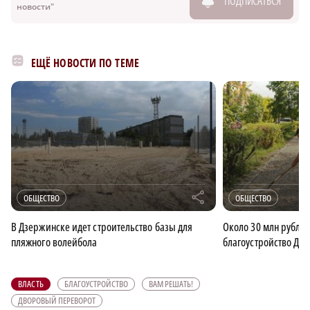
ПОДПИСАТЬСЯ
новости"
ЕЩЁ НОВОСТИ ПО ТЕМЕ
r
ОБЩЕСТВО
ОБЩЕСТВО
В Дзержинске идет строительство базы для
Около 30 млн рубле
пляжного волейбола
благоустройство Дзе
ВЛАСТЬ
БЛАГОУСТРОЙСТВО
ВАМ РЕШАТЬ!
ДВОРОВЫЙ ПЕРЕВОРОТ