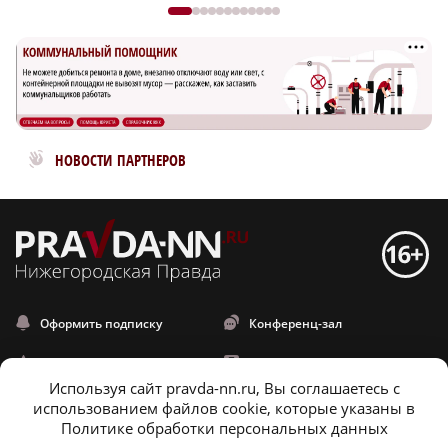
Новости МирТесен
НОВОСТИ ПАРТНЕРОВ
Оформить подписку
Конференц-зал
Заказать рекламу
Официальные документы
Используя сайт pravda-nn.ru, Вы соглашаетесь с
Спецпроекты
Редакция
использованием файлов cookie, которые указаны в
Политике обработки персональных данных
Фотобанк