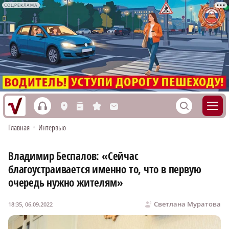
СОЦРЕКЛАМА
h
S
L
n
s
M
Главная
•
Интервью
Владимир Беспалов: «Сейчас
благоустраивается именно то, что в первую
очередь нужно жителям»
Светлана Муратова
18:35, 06.09.2022