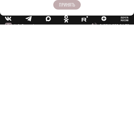
ПРИНЯТЬ
m
T
O
Z
X
E
V
info@pravda-nn.ru
8 (831) 233-94-53
РУБРИКИ
АФИША
ВЛАСТЬ
ЖКХ
ЗДОРОВЬЕ
КРИМИНАЛ
КУЛЬТУРА
НАУКА
НЕДВИЖИМОСТЬ
ОБРАЗОВАНИЕ
ОБЩЕСТВО
ПРОИСШЕСТВИЯ
ОФИЦИАЛЬНО
СВЕТСКАЯ ЖИЗНЬ
СЕЛЬСКОЕ ХОЗЯЙСТВО
СПОРТ
ТЕХНОЛОГИИ
ТРАНСПОРТ
ТУРИЗМ