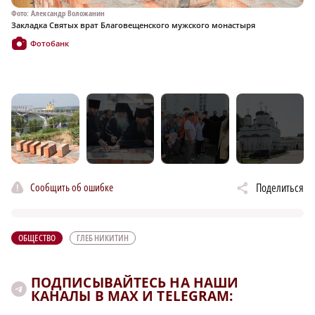
Фото: Александр Воложанин
Фо
Закладка Святых врат Благовещенского мужского монастыря
За
Фотобанк
Сообщить об ошибке
Поделиться
ОБЩЕСТВО
ГЛЕБ НИКИТИН
ПОДПИСЫВАЙТЕСЬ НА НАШИ
КАНАЛЫ В MAX И TELEGRAM: