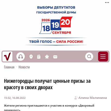
h
S
L
n
s
M
Главная
•
Новости
Нижегородцы получат ценные призы за
красоту в своих дворах
Алина Малинина
15:32, 16.08.2022
Жители региона приглашаются к участию в конкурсе «Дворовый
переворот»