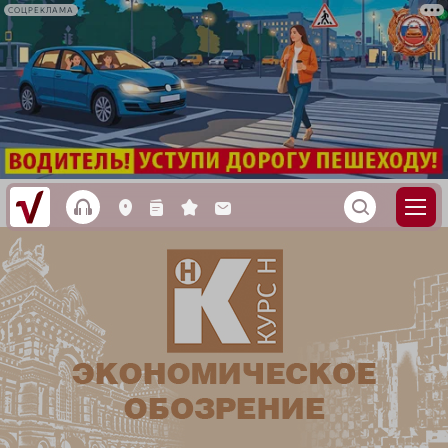
СОЦРЕКЛАМА
h
S
L
n
s
M