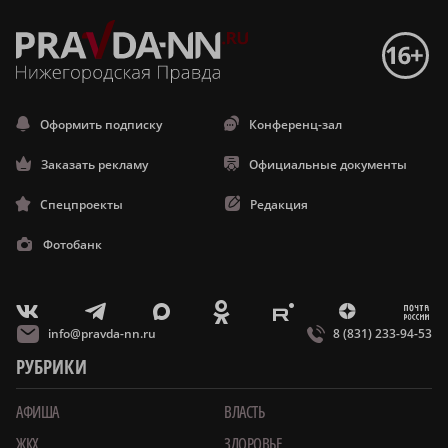
Оформить подписку
Конференц-зал
Заказать рекламу
Официальные документы
Спецпроекты
Редакция
Фотобанк
m
T
O
Z
X
E
V
info@pravda-nn.ru
8 (831) 233-94-53
РУБРИКИ
АФИША
ВЛАСТЬ
ЖКХ
ЗДОРОВЬЕ