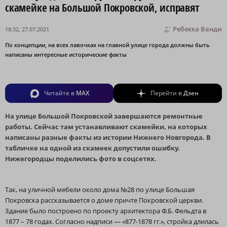
скамейке на Большой Покровской, исправят
Ребекка Ванди
18:32, 27.07.2021
По концепции, на всех лавочках на главной улице города должны быть
написаны интересные исторические факты
Читайте в
MAX
Перейти в
Дзен
На улице Большой Покровской завершаются ремонтные
работы. Сейчас там устанавливают скамейки, на которых
написаны разные факты из истории Нижнего Новгорода. В
табличке на одной из скамеек допустили ошибку.
Нижегородцы поделились фото в соцсетях.
Так, на уличной мебели около дома №28 по улице Большая
Покровска рассказывается о доме причте Покровской церкви.
Здание было построено по проекту архитектора Ф.Б. Фельдта в
1877 – 78 годах. Согласно надписи — «877‑1878 гг.», стройка длилась