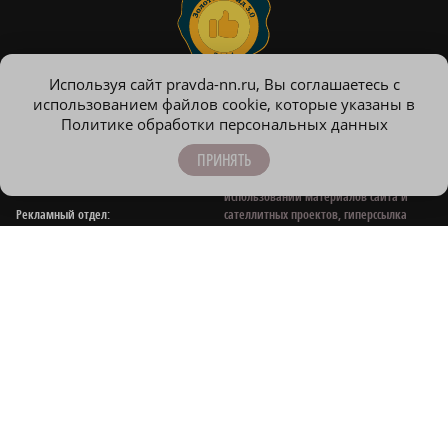
Используя сайт pravda-nn.ru, Вы соглашаетесь с
использованием файлов cookie, которые указаны в
Все права на материалы, находящиеся
Контактные e‑mail
Политике обработки персональных данных
на сайте www.pravda-nn.ru, охраняются
для связи:
в соответствии с законодательством РФ,
ПРИНЯТЬ
в том числе, об авторском праве и
Редакция:
смежных правах. При любом
news@pravda-nn.ru
использовании материалов сайта и
Рекламный отдел:
сателлитных проектов, гиперссылка
sheptunova@pravda-nn.ru
(hyperlink) www.pravda-nn.ru
обязательна.
Общие вопросы:
info@pravda-nn.ru
Публикации с пометкой «На правах рекламы», «Новости компании» оплачены
рекламодателем. Редакция сайта не несет ответственности за достоверность
информации, содержащейся в рекламных объявлениях.
На информационном ресурсе применяются рекомендательные технологии:
mirtesen
,
smi2
.