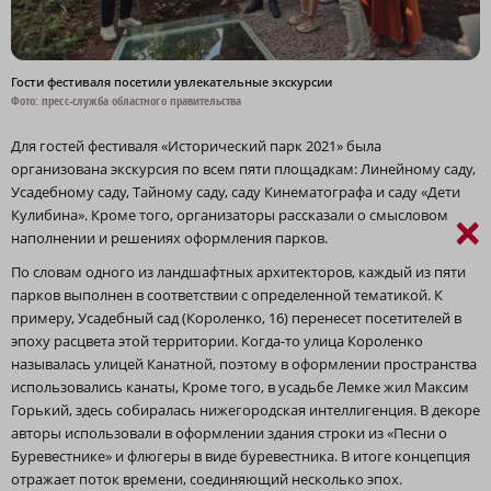
Гости фестиваля посетили увлекательные экскурсии
Фото: пресс-служба областного правительства
Для гостей фестиваля «Исторический парк 2021» была
организована экскурсия по всем пяти площадкам: Линейному саду,
Усадебному саду, Тайному саду, саду Кинематографа и саду «Дети
Кулибина». Кроме того, организаторы рассказали о смысловом
×
наполнении и решениях оформления парков.
По словам одного из ландшафтных архитекторов, каждый из пяти
парков выполнен в соответствии с определенной тематикой. К
примеру, Усадебный сад (Короленко, 16) перенесет посетителей в
эпоху расцвета этой территории. Когда-то улица Короленко
называлась улицей Канатной, поэтому в оформлении пространства
использовались канаты, Кроме того, в усадьбе Лемке жил Максим
Горький, здесь собиралась нижегородская интеллигенция. В декоре
авторы использовали в оформлении здания строки из «Песни о
Буревестнике» и флюгеры в виде буревестника. В итоге концепция
отражает поток времени, соединяющий несколько эпох.