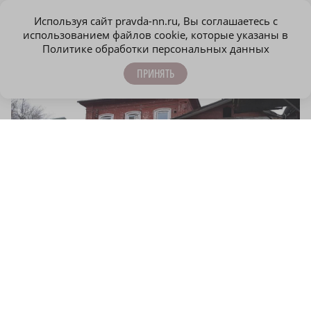
прилегающего земельного участка проработать вопрос
дальнейшего благоустройства.
Используя сайт pravda-nn.ru, Вы соглашаетесь с
использованием файлов cookie, которые указаны в
Политике обработки персональных данных
ПРИНЯТЬ
Красная Слобода до начала работ
Фото: Кирилл Мартынов
Фотобанк