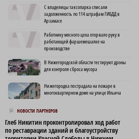
С владелицы таксопарка списали
задолженность по 114 штрафам ГИБДД в
Арзамасе
Работнику мясного цеха оторвало руку в
работающей фаршемешалке на
производстве
В Нижегородской области тестируют дроны
для контроля сброса мусора
Нижегородка пострадала на пожаре в
многоквартирном доме на улице Ильича
Новости МирТесен
НОВОСТИ ПАРТНЕРОВ
Глеб Никитин проконтролировал ход работ
по реставрации зданий и благоустройству
территории Красной Слободы в Нижнем