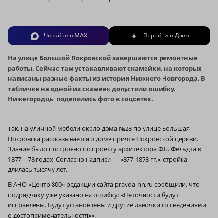
Читайте в
MAX
Перейти в
Дзен
На улице Большой Покровской завершаются ремонтные
работы. Сейчас там устанавливают скамейки, на которых
написаны разные факты из истории Нижнего Новгорода. В
табличке на одной из скамеек допустили ошибку.
Нижегородцы поделились фото в соцсетях.
Так, на уличной мебели около дома №28 по улице Большая
Покровска рассказывается о доме причте Покровской церкви.
Здание было построено по проекту архитектора Ф.Б. Фельдта в
1877 – 78 годах. Согласно надписи — «877‑1878 гг.», стройка
длилась тысячу лет.
В АНО «Центр 800» редакции сайта pravda-nn.ru сообщили, что
подрядчику уже указано на ошибку: «Неточности будут
исправлены. Будут установлены и другие лавочки со сведениями
о достопримечательностях».