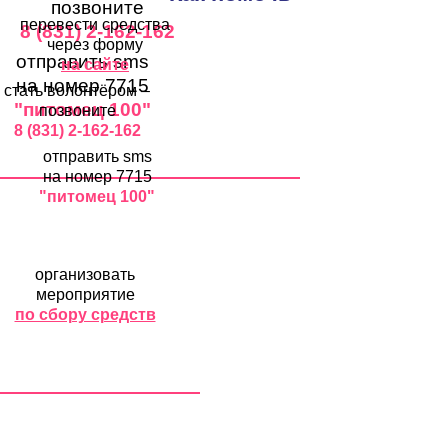
позвоните
перевести средства
8 (831) 2-162-162
через форму
отправить sms
на сайте
на номер 7715
стать волонтёром –
"питомец 100"
позвоните
8 (831) 2-162-162
отправить sms
на номер 7715
"питомец 100"
организовать
мероприятие
по сбору средств