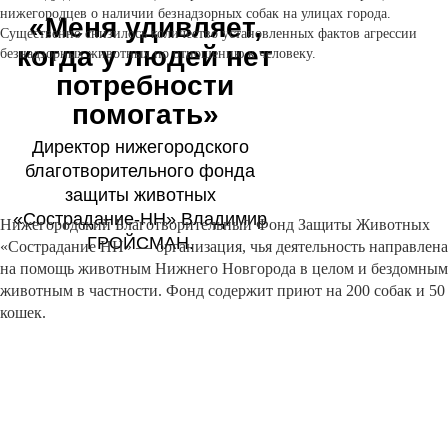
нижегородцев о наличии безнадзорных собак на улицах города.
«Меня удивляет,
Существенно снизилось количество установленных фактов агрессии
когда у людей нет
безнадзорных животных по отношению к человеку.
потребности
помогать»
Директор нижегородского
благотворительного фонда
защиты животных
«Сострадание-НН» Владимир
Нижегородский Благотворительный Фонд Защиты Животных
ГРОЙСМАН.
«Сострадание НН» — организация, чья деятельность направлена
на помощь животным Нижнего Новгорода в целом и бездомным
животным в частности. Фонд содержит приют на 200 собак и 50
кошек.