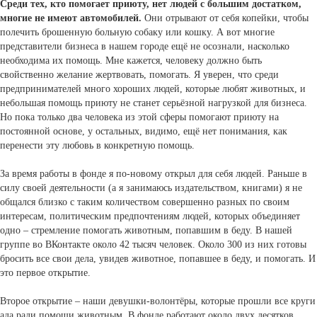
Среди тех, кто помогает приюту, нет людей с большим достатком,
многие не имеют автомобилей.
Они отрывают от себя копейки, чтобы
полечить брошенную больную собаку или кошку. А вот многие
представители бизнеса в нашем городе ещё не осознали, насколько
необходима их помощь. Мне кажется, человеку должно быть
свойственно желание жертвовать, помогать. Я уверен, что среди
предпринимателей много хороших людей, которые любят животных, и
небольшая помощь приюту не станет серьёзной нагрузкой для бизнеса.
Но пока только два человека из этой сферы помогают приюту на
постоянной основе, у остальных, видимо, ещё нет понимания, как
перенести эту любовь в конкретную помощь.
За время работы в фонде я по-новому открыл для себя людей. Раньше в
силу своей деятельности (а я занимаюсь издательством, книгами) я не
общался близко с таким количеством совершенно разных по своим
интересам, политическим предпочтениям людей, которых объединяет
одно – стремление помогать животным, попавшим в беду. В нашей
группе во ВКонтакте около 42 тысяч человек. Около 300 из них готовы
бросить все свои дела, увидев животное, попавшее в беду, и помогать. И
это первое открытие.
Второе открытие – наши девушки-волонтёры, которые прошли все круги
ада ради помощи животным. В фонде работают около двух десятков