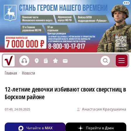
h
S
L
n
s
M
Главная
•
Новости
12-летние девочки избивают своих сверстниц в
Борском районе
Анастасия Красушкина
07:49, 24.09.2025
Читайте в
MAX
Перейти в
Дзен