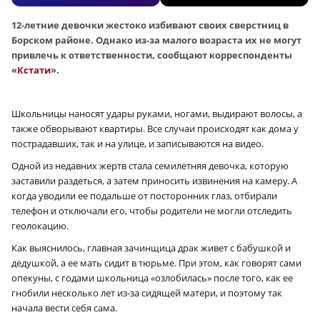
12-летние девочки жестоко избивают своих сверстниц в
Борском районе. Однако из-за малого возраста их не могут
привлечь к ответственности, сообщают корреспонденты
«
Кстати
».
Школьницы наносят удары руками, ногами, выдирают волосы, а
также обворывают квартиры. Все случаи происходят как дома у
пострадавших, так и на улице, и записываются на видео.
Одной из недавних жертв стала семилетняя девочка, которую
заставили раздеться, а затем приносить извинения на камеру. А
когда уводили ее подальше от посторонних глаз, отбирали
телефон и отключали его, чтобы родители не могли отследить
геолокацию.
Как выяснилось, главная зачинщица драк живет с бабушкой и
дедушкой, а ее мать сидит в тюрьме. При этом, как говорят сами
опекуны, с годами школьница «озлобилась» после того, как ее
гнобили несколько лет из-за сидящей матери, и поэтому так
начала вести себя сама.