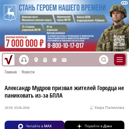
h
S
L
n
s
M
Главная
•
Новости
Александр Мудров призвал жителей Городца не
паниковать из-за БПЛА
Кира Папилова
20:59, 03.06.2026
Читайте в
MAX
Перейти в
Дзен