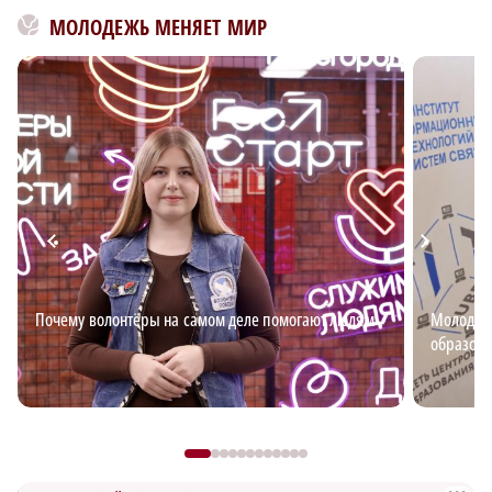
МОЛОДЕЖЬ МЕНЯЕТ МИР
Почему волонтёры на самом деле помогают людям
Молодёжь
образова