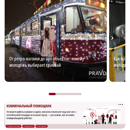
От ретро-вагонов до арт-объектов: почему
Как пред
молодёжь выбирает трамвай
молодых