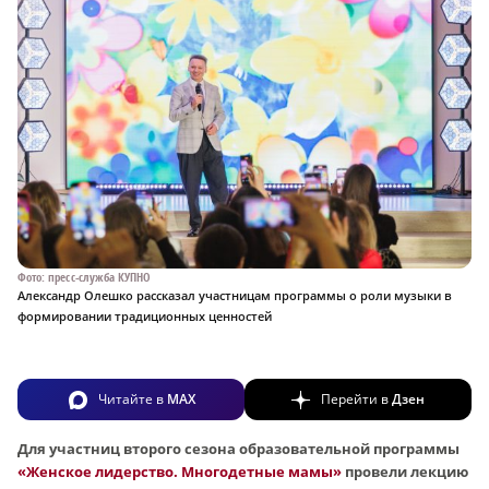
Фото: пресс-служба КУПНО
Александр Олешко рассказал участницам программы о роли музыки в
формировании традиционных ценностей
Читайте в
MAX
Перейти в
Дзен
Для участниц второго сезона образовательной программы
«Женское лидерство. Многодетные мамы»
провели лекцию