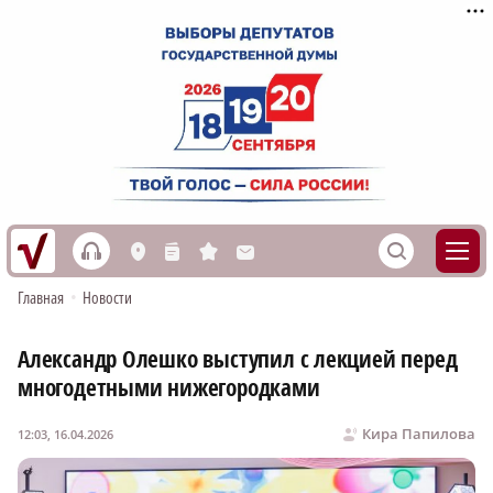
h
S
L
n
s
M
Главная
•
Новости
Александр Олешко выступил с лекцией перед
многодетными нижегородками
Кира Папилова
12:03, 16.04.2026