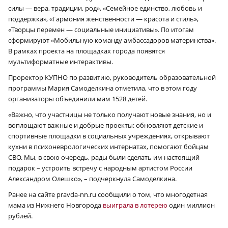
силы — вера, традиции, род», «Семейное единство, любовь и
поддержка», «Гармония женственности — красота и стиль»,
«Творцы перемен — социальные инициативы». По итогам
сформируют «Мобильную команду амбассадоров материнства».
В рамках проекта на площадках города появятся
мультиформатные интерактивы.
Проректор КУПНО по развитию, руководитель образовательной
×
программы Мария Самоделкина отметила, что в этом году
организаторы объединили мам 1528 детей.
«Важно, что участницы не только получают новые знания, но и
воплощают важные и добрые проекты: обновляют детские и
спортивные площадки в социальных учреждениях, открывают
кухни в психоневрологических интернатах, помогают бойцам
СВО. Мы, в свою очередь, рады были сделать им настоящий
подарок – устроить встречу с народным артистом России
Александром Олешко», – подчеркнула Самоделкина.
Ранее на сайте pravda-nn.ru сообщили о том, что многодетная
мама из Нижнего Новгорода
выиграла в лотерею
один миллион
рублей.