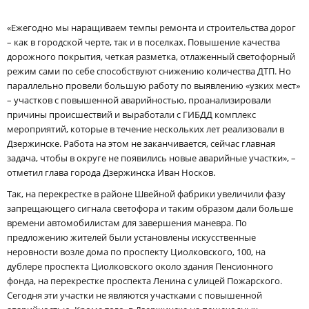
«Ежегодно мы наращиваем темпы ремонта и строительства дорог
– как в городской черте, так и в поселках. Повышение качества
дорожного покрытия, четкая разметка, отлаженный светофорный
режим сами по себе способствуют снижению количества ДТП. Но
параллельно провели большую работу по выявлению «узких мест»
– участков с повышенной аварийностью, проанализировали
причины происшествий и выработали с ГИБДД комплекс
мероприятий, которые в течение нескольких лет реализовали в
Дзержинске. Работа на этом не заканчивается, сейчас главная
задача, чтобы в округе не появились новые аварийные участки», –
отметил глава города Дзержинска Иван Носков.
Так, на перекрестке в районе Швейной фабрики увеличили фазу
запрещающего сигнала светофора и таким образом дали больше
времени автомобилистам для завершения маневра. По
предложению жителей были установлены искусственные
неровности возле дома по проспекту Циолковского, 100, на
дублере проспекта Циолковского около здания Пенсионного
фонда, на перекрестке проспекта Ленина с улицей Пожарского.
Сегодня эти участки не являются участками с повышенной