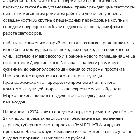
аварийностью. Кроме того, в Дзержинске на пешеходных
переходах также были установлены предупреждающие светофоры
с желтым мигающим режимом работы и увеличен уровень
освещенности 35 крупных пешеходных переходов, на крупных
городских перекрестках были выделены пешеходные фазы в
работе светофоров.
Работы по снижению аварийности в Дзержинске продолжаются. В
июне были оборудованы пешеходные переходы на перекрестке
улиц Гастелло и Маяковского и в районе нового помещения ЗАГСа
на проспекте Дзержинского. В планах – нанести разметку с
сужением до однополосного движения со стороны проспекта
Циолковского и двухполосного со стороны улицы
Красноармейской на перекрестке проспекта Ленинского
Комсомола с улицей Щорса. На перекрестке улиц Гайдара и
Марковникова появится выделенная фаза для движения
пешеходов.
Напомним, в 2024 году в городском округе отремонтируют более
27 км дорог в рамках нацпроекта «Безопасные качественные
дороги», губернаторского проекта «ВАМ РЕШАТЬ!» и других
программ. На дорожную кампанию из бюджетов разного уровня
выделено порядка 300 миллионов рублей.