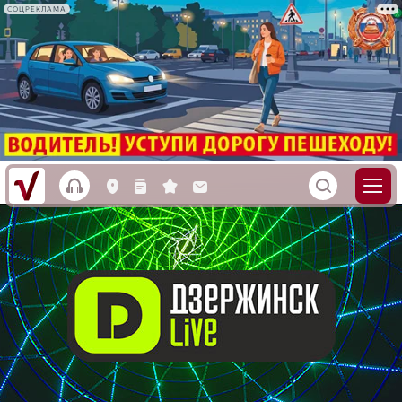
СОЦРЕКЛАМА
h
S
L
n
s
M