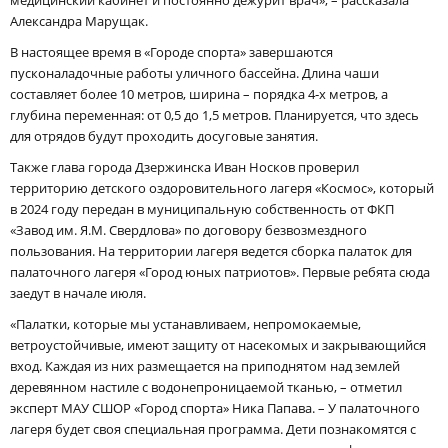
медицинский кабинет и постоянно дежурит врач», – рассказала
Александра Марущак.
В настоящее время в «Городе спорта» завершаются
пусконаладочные работы уличного бассейна. Длина чаши
составляет более 10 метров, ширина – порядка 4‑х метров, а
глубина переменная: от 0,5 до 1,5 метров. Планируется, что здесь
для отрядов будут проходить досуговые занятия.
Также глава города Дзержинска Иван Носков проверил
территорию детского оздоровительного лагеря «Космос», который
в 2024 году передан в муниципальную собственность от ФКП
«Завод им. Я.М. Свердлова» по договору безвозмездного
пользования. На территории лагеря ведется сборка палаток для
палаточного лагеря «Город юных патриотов». Первые ребята сюда
заедут в начале июля.
«Палатки, которые мы устанавливаем, непромокаемые,
ветроустойчивые, имеют защиту от насекомых и закрывающийся
вход. Каждая из них размещается на приподнятом над землей
деревянном настиле с водонепроницаемой тканью, – отметил
эксперт МАУ СШОР «Город спорта» Ника Папава. – У палаточного
лагеря будет своя специальная программа. Дети познакомятся с