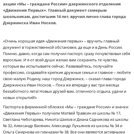
акции «Мы – граждане России» дзержинского отделения
«Движения Первых». Главный документ семерым
школьникам, достигшим 14 лет, вручил лично глава города
Дзержинска Иван Носков.
«Очень хорошая идея «Движения первых» – вручить главный
документ в торжественной обстановке, да еще и в День России.
Помню, давно, когда сам получил паспорт, сразу почувствовал себя
взрослым. И я от всей души желаю вам сохранить те чувства,
которые вы испытываете сейчас. Развивайтесь, получайте
профессию, создавайте крепкие дружные семьи и главное – любите
свою малую Родину, наш город Дзержинск, – сказал глава города
Дзержинска Иван Носков. – Пока же впереди у вас три месяца
беззаботного лета! Новых друзей вам, отличного отдыха, удачи и
новых открытий!»
Паспорта в фирменной обложке «Мы – граждане России» и значки
«Движения Первых» получили Матвей Травкин из школы № 17,
Светлана Чеботарева, Никита Шилов и Диана Садчикова из школы
№ 32, Александр Васянин, Александр Лукьянов из школы № 34 и
Ольга Смирнова из гимназии № 38. Все они являются активными