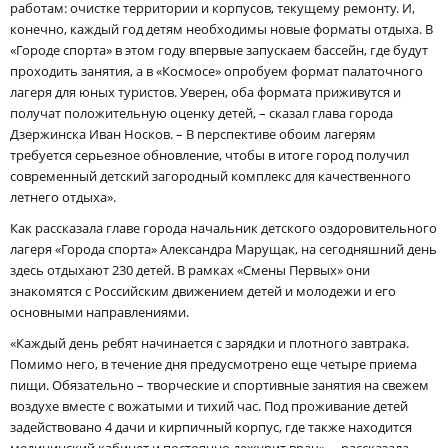
работам: очистке территории и корпусов, текущему ремонту. И,
конечно, каждый год детям необходимы новые форматы отдыха. В
«Городе спорта» в этом году впервые запускаем бассейн, где будут
проходить занятия, а в «Космосе» опробуем формат палаточного
лагеря для юных туристов. Уверен, оба формата приживутся и
получат положительную оценку детей, – сказал глава города
Дзержинска Иван Носков. – В перспективе обоим лагерям
требуется серьезное обновление, чтобы в итоге город получил
современный детский загородный комплекс для качественного
летнего отдыха».
Как рассказала главе города начальник детского оздоровительного
лагеря «Города спорта» Александра Марущак, на сегодняшний день
здесь отдыхают 230 детей. В рамках «Смены Первых» они
знакомятся с Российским движением детей и молодежи и его
основными направлениями.
«Каждый день ребят начинается с зарядки и плотного завтрака.
Помимо него, в течение дня предусмотрено еще четыре приема
пищи. Обязательно – творческие и спортивные занятия на свежем
воздухе вместе с вожатыми и тихий час. Под проживание детей
задействовано 4 дачи и кирпичный корпус, где также находится