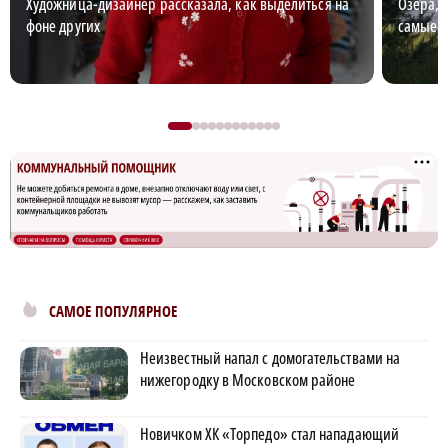
Художница-дизайнер рассказала, как выделиться на
Озёра, 
фоне других
самые к
САМОЕ ПОПУЛЯРНОЕ
Неизвестный напал с домогательствами на
нижегородку в Московском районе
Новичком ХК «Торпедо» стал нападающий