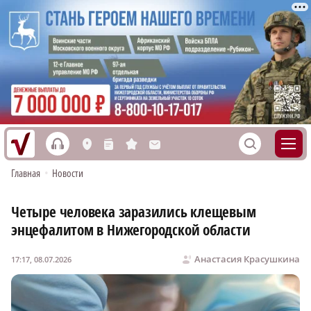
h
S
L
n
s
M
Главная
•
Новости
Четыре человека заразились клещевым
энцефалитом в Нижегородской области
Анастасия Красушкина
17:17, 08.07.2026