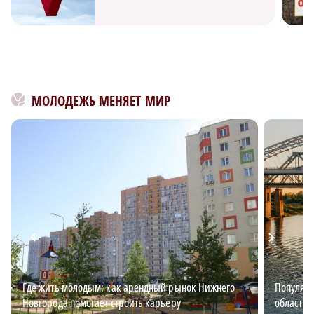
МОЛОДЕЖЬ МЕНЯЕТ МИР
Где жить молодым: как арендный рынок Нижнего
Популяр
Новгорода помогает строить карьеру
области 