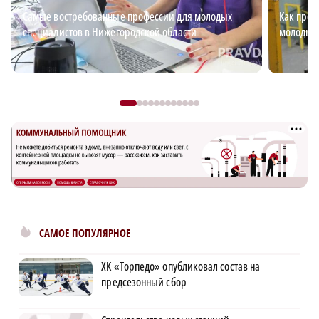
Самые востребованные профессии для молодых
Как пред
специалистов в Нижегородской области
молодых
САМОЕ ПОПУЛЯРНОЕ
ХК «Торпедо» опубликовал состав на
предсезонный сбор