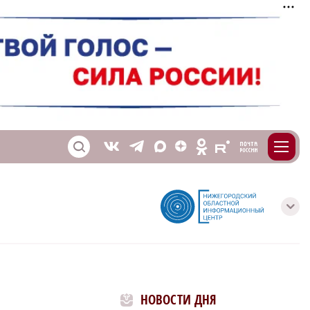
m
T
O
Z
X
E
S
V
с
НОВОСТИ ДНЯ