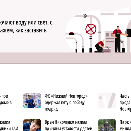
б при
ФК «Нижний Новгород»
Часть
доме в
одержал пятую победу
прода
подряд
Новго
лжника
Врач Николенко назвал
Парк 
удники ГАИ
причины усталости у детей
миниа