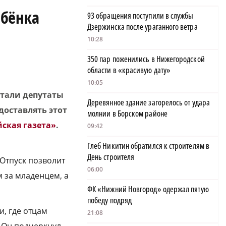
ебёнка
93 обращения поступили в службы
Дзержинска после ураганного ветра
10:28
350 пар поженились в Нижегородской
области в «красивую дату»
10:05
стали депутаты
Деревянное здание загорелось от удара
доставлять этот
молнии в Борском районе
ская газета»
.
09:42
Глеб Никитин обратился к строителям в
День строителя
 Отпуск позволит
06:00
 за младенцем, а
ФК «Нижний Новгород» одержал пятую
победу подряд
и, где отцам
21:08