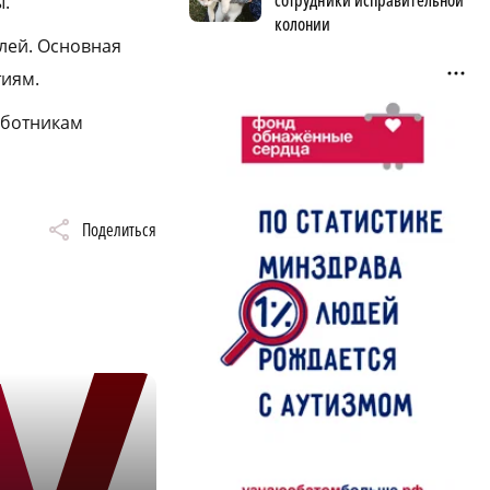
сотрудники исправительной
ы.
колонии
лей. Основная
тиям.
аботникам
Поделиться