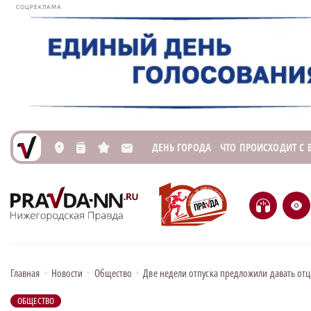
СОЦРЕКЛАМА
ДЕНЬ ГОРОДА
ЧТО ПРОИСХОДИТ С
L
n
s
M
H
e
Главная
•
Новости
•
Общество
•
Две недели отпуска предложили давать от
ОБЩЕСТВО