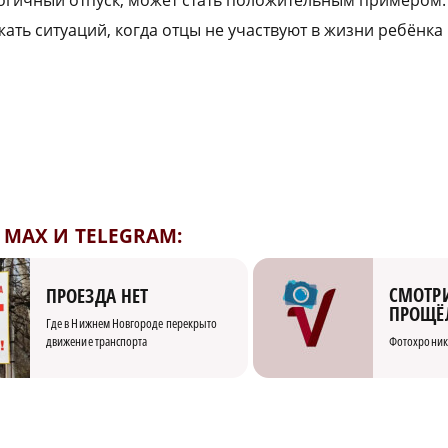
огичный отпуск, может стать положительным примером.
ать ситуаций, когда отцы не участвуют в жизни ребёнка 
MAX И TELEGRAM:
СМОТРИ
ПРОЕЗДА НЕТ
ПРОЩЁ
Где в Нижнем Новгороде перекрыто
движение транспорта
Фотохроник