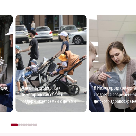
одов
Основа будущего: как
В Нижегородской обла
Нижегородская область
создается современна
поддерживает семьи с детьми
детского здравоохран