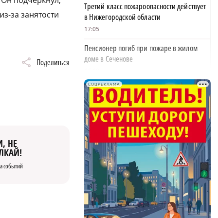
 Он подчеркнул,
Третий класс пожароопасности действует
из-за занятости
в Нижегородской области
17:05
Пенсионер погиб при пожаре в жилом
доме в Сеченове
Поделиться
16:19
СОЦРЕКЛАМА
Нижегородец перевел мошенникам более
7,5 млн рублей
15:44
Часть Блиновского пассажа продают в
, НЕ
Нижнем Новгороде
ЛКАЙ!
15:04
а событий
Врач Николенко назвал причины
усталости у детей
14:50