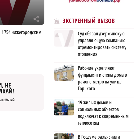
r
ЭКСТРЕННЫЙ ВЫЗОВ
и 1754 нижегородским
Суд обязал дзержинскую
управляющую компанию
отремонтировать систему
отопления
Рабочие укрепляют
фундамент и стены дома в
районе метро на улице
, НЕ
Горького
ЛКАЙ!
а событий
19 жилых домов и
социальных объектов
подключат к современным
теплосетям
В Госдуме разъяснили