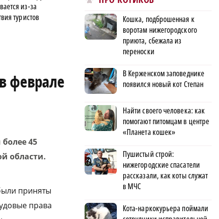
вается из-за
твия туристов
Кошка, подброшенная к
воротам нижегородского
приюта, сбежала из
переноски
В Керженском заповеднике
в феврале
появился новый кот Степан
Найти своего человека: как
помогают питомцам в центре
«Планета кошек»
 более 45
Пушистый строй:
й области.
нижегородские спасатели
рассказали, как коты служат
в МЧС
были приняты
рудовые права
Кота-наркокурьера поймали