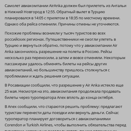
Самолет авиакомпании AirAnka должен был прилететь из Антальи
в Нижний Новгород в 12:55. Обратный вылет в Турцию
планировался в 14:05 с прилетом в 18:35 по местному времени.
Однако оба рейса отменили. Причины отмены не уточняются.
Похожие проблемы возникли у тысяч туристов во всех
российских регионах. Путешественники не смогли улететь в
Турцию и вернуться обратно, потому что у авиакомпании Air
Anka закончилось разрешение на полеты в Россию. Рейсы
несколько раз переносили, а затем и вовсе отменяли. Некоторым
пассажирам удалось обменять билеты на рейсы других
авиакомпаний, но большинству пришлось столкнуться с
проблемами и ждать решения ситуации.
В Росавиации сообщили, что разрешение у Air Anka истекло еще
25 мая. Несмотря на это, авиакомпания продолжала продавать
билеты через туроператора Anex вплоть до конца октября.
В Anex сообщили, что стараются решить проблему: предлагают
туристам перенести даты поездки или вернуть деньги. Сейчас
туроператор планирует договориться с авиакомпаниями
Corendon и Turkish Airlines, чтобы выполнить обязательства перед
туристами, которые не смогли вылететь по уже оплаченным