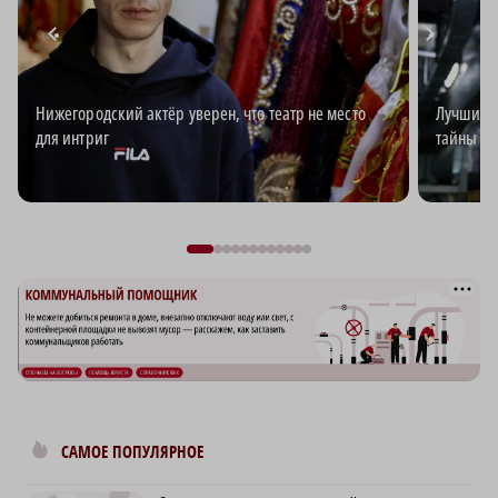
Нижегородский актёр уверен, что театр не место
Лучший э
для интриг
тайны эл
САМОЕ ПОПУЛЯРНОЕ