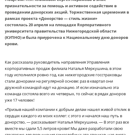
признательности за помощь и активное содействие в
проведении донорских акций. Торжественная церемония в
рамках проекта «Донорство — стиль жизни»
состоялась 20 апреля на площадке Rорпоративного
университета правительства Нижегородской области
(КУПНО) и была приурочена к Национальному дню доноров
крови.
Как рассказала руководитель направления Управления
корпоративных продаж филиала Наталья Меркушина, в этом
году исполнился ровно год, как нижегородские госстраховцы
стали донорами на регулярной основе: раз в квартал они
дружной командой идут на донацию. И если изначально эта
команда состояла всего их четверых, то сейчас в рядах доноров
уже 17 человек!
«Призыв нашей компании к добрым делам нашел живой отклик в
сердцах каждого из моих коллег: с этого и начался наш путь в
донорство, — рассказывает Наталья Меркушина. — В этот раз все
вместе мы сдали 5,5 литров крови! Мы даже разработали свою
стратегию для повышения гемоглобина: это специальная диета