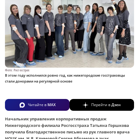
Фото: Росгосстрах
В этом году исполнился ровно год, как нижегородские госстраховцы
стали донорами на регулярной основе
Читайте в
MAX
Перейти в
Дзен
Начальник управления корпоративных продаж
Нижегородского филиала Росгосстраха Татьяна Горшкова
получила благодарственное письмо из рук главного врача
НОЦК им. Н.Я. Климовой Сергея Абрамова в знак