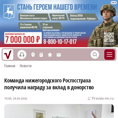
h
S
L
n
s
M
Главная
•
Новости
Команда нижегородского Росгосстраха
получила награду за вклад в донорство
Pravda-nn.ru
10:00, 24.04.2026