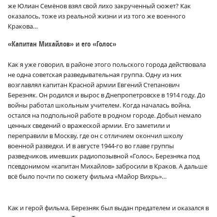
же Юлиан Семёнов взял свой лихо закрученный сюжет? Как
оказалось, тоже из реальной жизни и из того же военного
Кракова…
«Капитан Михайлов» и его «Голос»
Как я уже говорил, в районе этого польского города действовала
не одна советская разведывательная группа. Одну из них
возглавлял капитан Красной армии Евгений Степанович
Березняк. Он родился и вырос в Днепропетровске в 1914 году. До
войны работал школьным учителем. Когда началась война,
остался на подпольной работе в родном городе. Добыл немало
ценных сведений о вражеской армии. Его заметили и
переправили в Москву, где он с отличием окончил школу
военной разведки. И в августе 1944-го во главе группы
разведчиков, имевших радиопозывной «Голос», Березняка под
псевдонимом «капитан Михайлов» забросили в Краков. А дальше
всё было почти по сюжету фильма «Майор Вихрь»…
Как и герой фильма, Березняк был выдан предателем и оказался в