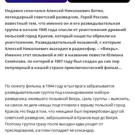
Недавно скончался Алексей Николаевич Ботян,
легендарный советский разведчик, Герой России,
известный тем, что именно он и его разведывательная
группа в начале 1945 года спасли от уничтожения древний
польский город Краков, который нацисты обрекли на
уничтожение. Разведывательный позывной, с которым
Алексей Николаевич выходил в радиоэфир, – «Вихрь».
Именно этот позывной и лёг в название повести Юлиана
Семёнова, по которой в 1967 году был создан до сих пор
популярный в нашей стране приключенческий фильм…
По сюжету фильма, в 1944 году в тыл врага забрасывается
разведывательная группа под командованием майора-
разведчика, имевшего позывной Вихрь. Цель группы – выяснить,
на самом ли деле немцы подготовили к взрыву польский город
Краков. Но беда в том, что немцами был перевербован другой
советский разведчик, заброшенный в Краков ещё до Вихря.
Поэтому группа сразу после высадки едва уходит от
преследования, а в плен попадает её командир.