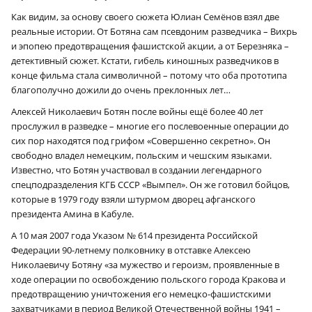
Как видим, за основу своего сюжета Юлиан Семёнов взял две
реальные истории. От Ботяна сам псевдоним разведчика – Вихрь
и эпопею предотвращения фашистской акции, а от Березняка –
детективный сюжет. Кстати, гибель киношных разведчиков в
конце фильма стала символичной – потому что оба прототипа
благополучно дожили до очень преклонных лет…
Алексей Николаевич Ботян после вой­ны ещё более 40 лет
прослужил в разведке – многие его послевоенные операции до
сих пор находятся под грифом «Совершенно секретно». Он
свободно владел немецким, польским и чешским языками.
Известно, что Ботян участвовал в создании легендарного
спецподразделения КГБ СССР «Вымпел». Он же готовил бойцов,
которые в 1979 году взяли штурмом дворец афганского
президента Амина в Кабуле.
А 10 мая 2007 года Указом № 614 президента Российской
Федерации 90-летнему полковнику в отставке Алексею
Николаевичу Ботяну «за мужество и героизм, проявленные в
ходе операции по освобождению польского города Кракова и
предотвращению уничтожения его немецко-фашистскими
захватчиками в период Великой Отечественной войны 1941 –