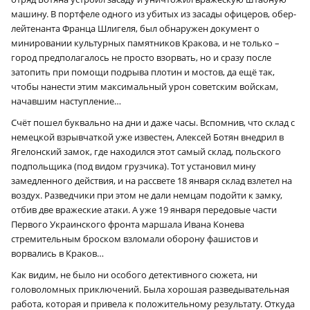
×
машину. В портфеле одного из убитых из засады офицеров, обер-
лейтенанта Франца Шлигеля, был обнаружен документ о
минировании культурных памятников Кракова, и не только –
город предполагалось не просто взорвать, но и сразу после
затопить при помощи подрыва плотин и мостов, да ещё так,
чтобы нанести этим максимальный урон советским войскам,
начавшим наступление…
Счёт пошел буквально на дни и даже часы. Вспомнив, что склад с
немецкой взрывчаткой уже известен, Алексей Ботян внедрил в
Ягелонский замок, где находился этот самый склад, польского
подпольщика (под видом грузчика). Тот установил мину
замедленного действия, и на рассвете 18 января склад взлетел на
воздух. Разведчики при этом не дали немцам подойти к замку,
отбив две вражеские атаки. А уже 19 января передовые части
Первого Украинского фронта маршала Ивана Конева
стремительным броском взломали оборону фашистов и
ворвались в Краков…
Как видим, не было ни особого детективного сюжета, ни
головоломных приключений. Была хорошая разведывательная
работа, которая и привела к положительному результату. Откуда