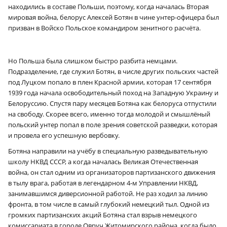
находились в составе Польши, поэтому, когда началась Вторая
мировая вой­на, белорус Алексей Ботян в чине унтер-офицера был
призван в Войско Польское командиром зенитного расчёта.
Но Польша была слишком быстро разбита немцами.
Подразделение, где служил Ботян, в числе других польских частей
под Луцком попало в плен Красной армии, которая 17 сентября
1939 года начала освободительный поход на Западную Украину и
Белоруссию. Спустя пару месяцев Ботяна как белоруса отпустили
на свободу. Скорее всего, именно тогда молодой и смышлёный
польский унтер попал в поле зрения советской разведки, которая
и провела его успешную вербовку.
Ботяна направили на учёбу в специальную разведывательную
школу НКВД СССР, а когда началась Великая Отечественная
война, он стал одним из организаторов партизанского движения
в тылу врага, работая в легендарном 4‑м Управлении НКВД,
занимавшимся диверсионной работой. Не раз ходил за линию
фронта, в том числе в самый глубокий немецкий тыл. Одной из
громких партизанских акций Ботяна стал взрыв немецкого
комиссариата в городе Овруч Житомирского района, когда было