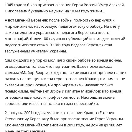
1945 годов» было присвоено звание Героя России. Умер Алексей
Николаевич буквально на днях, на 103‑м году жизни…
А вот Евгений Березняк после войны полностью вернулся к
мирной жизни, на любимую педагогическую работу. На счету
замечательного украинского педагога Березняка шесть
монографий, более 100 научных публикаций и семь десятилетий
педагогического стажа. В 1961 году педагог Березняк стал
заслуженным учителем Украины.
Сам он долго и упорно молчал о своей работе во время войны,
оговариваясь только, что партизанил. Даже после выхода
фильма «Майор Вихрь», когда польские власти попросили наших
назвать настоящие имена героев, спасших Краков, им ничего не
сказали ни про Ботяна, ни про Березняка – назвали только
псевдонимы, лейтенант Вихрь и капитан Михайлов: в то время
операции ещё носили гриф секретности. Настоящие имена
героев стали известны только в годы перестройки.
21 августа 2001 года за участие в спасении Кракова Евгению
Степановичу Березняку было присвоено звание Героя Украины.
Скончался Евгений Степанович в 2013 году, не дожив до 100 лет
меньше трёх месяцев…