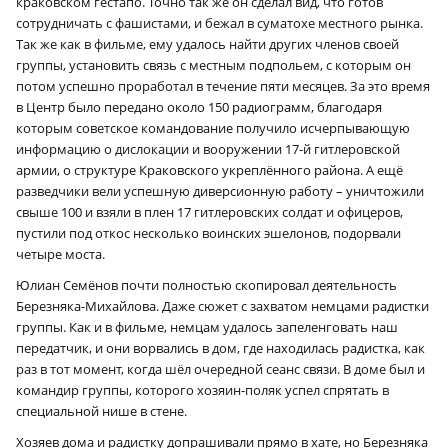
краковском гестапо. Точно так же он сделал вид, что готов
сотрудничать с фашистами, и бежал в суматохе местного рынка.
Так же как в фильме, ему удалось найти других членов своей
группы, установить связь с местным подпольем, с которым он
потом успешно проработал в течение пяти месяцев. За это время
в Центр было передано около 150 радиограмм, благодаря
которым советское командование получило исчерпывающую
информацию о дислокации и вооружении 17‑й гитлеровской
армии, о структуре Краковского укреплённого района. А ещё
разведчики вели успешную диверсионную работу – уничтожили
свыше 100 и взяли в плен 17 гитлеровских солдат и офицеров,
пустили под откос несколько воинских эшелонов, подорвали
четыре моста.
Юлиан Семёнов почти полностью скопировал деятельность
Березняка-Михайлова. Даже сюжет с захватом немцами радистки
группы. Как и в фильме, немцам удалось запеленговать наш
передатчик, и они ворвались в дом, где находилась радистка, как
раз в тот момент, когда шёл очередной сеанс связи. В доме был и
командир группы, которого хозяин-поляк успел спрятать в
специальной нише в стене.
Хозяев дома и радистку допрашивали прямо в хате, но Березняка