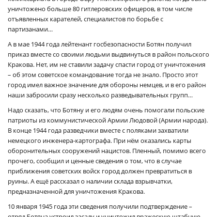
уничтожено больше 80 гитлеровских офицеров, в том числе
отъявленных карателей, специалистов по борьбе с
партизанами…
А в мае 1944 года лейтенант госбезопасности Ботян получил
приказ вместе со своими людьми выдвинуться в район польского
Кракова. Нет, им не ставили задачу спасти город от уничтожения
– об этом советское командование тогда не знало. Просто этот
город имел важное значение для обороны немцев, и в его район
наши забросили сразу несколько разведывательных групп…
Надо сказать, что Ботяну и его людям очень помогали польские
патриоты из коммунистической Армии Людовой (Армии народа).
В конце 1944 года разведчики вместе с поляками захватили
немецкого инженера-картографа. При нём оказались карты
оборонительных сооружений нацистов. Пленный, помимо всего
прочего, сообщил и ценные сведения о том, что в случае
приближения советских войск город должен превратиться в
руины. А ещё рассказал о наличии склада взрывчатки,
предназначенной для уничтожения Кракова.
10 января 1945 года эти сведения получили подтверждение –
отряд Ботяна устроил засаду и уничтожил вражескую штабную