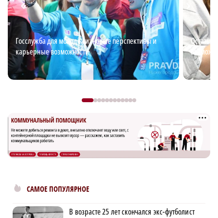
Госслужба для молодежи: новые перспективы и
Остаться
карьерные возможности
возможно
САМОЕ ПОПУЛЯРНОЕ
В возрасте 25 лет скончался экс-футболист