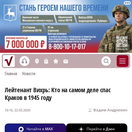
h
S
L
n
s
M
Главная
•
Новости
Лейтенант Вихрь: Кто на самом деле спас
Краков в 1945 году
Вадим Андрюхин
16:16, 22.02.2020
Читайте в
MAX
Перейти в
Дзен