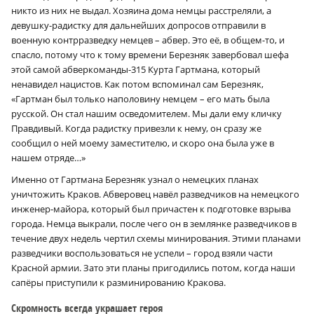
никто из них не выдал. Хозяина дома немцы расстреляли, а
девушку-радистку для дальнейших допросов отправили в
военную контрразведку немцев – абвер. Это её, в общем-то, и
спасло, потому что к тому времени Березняк завербовал шефа
этой самой абверкоманды-315 Курта Гартмана, который
ненавидел нацистов. Как потом вспоминал сам Березняк,
«Гартман был только наполовину немцем – его мать была
русской. Он стал нашим осведомителем. Мы дали ему кличку
Правдивый. Когда радистку привезли к нему, он сразу же
сообщил о ней моему заместителю, и скоро она была уже в
нашем отряде…»
Именно от Гартмана Березняк узнал о немецких планах
уничтожить Краков. Абверовец навёл разведчиков на немецкого
инженер-майора, который был причастен к подготовке взрыва
города. Немца выкрали, после чего он в землянке разведчиков в
течение двух недель чертил схемы минирования. Этими планами
разведчики воспользоваться не успели – город взяли части
Красной армии. Зато эти планы пригодились потом, когда наши
сапёры приступили к разминированию Кракова.
Скромность всегда украшает героя