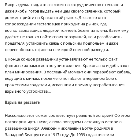
Вихрь сделал вид, что согласен на сотрудничество с гестапо и
даже якобы готов выдать немцам своего связника, который
должен прийти на Краковский рынок. Для этого он в
сопровождении гестаповцев приходит на рынок, где,
воспользовавшись людской толчеёй, бежит из плена. Затем ему
удаётся не только найти своих товарищей, но и разоблачить
предателя, установить связь с польским подпольем и даже
перевербовать офицера немецкой военной разведки.
В конце концов разведчики устанавливают не только факт
фашистских замыслов по уничтожению Кракова, но и добывают
план минирования. В последний момент они перерубают кабель,
ведущий к минам, после чего погибают в неравном бою с
вражескими солдатами, искавшими причину несрабатывания
взрывного устройства…
Взрыв на рассвете
Насколько этот сюжет соответствует реальной истории? Об этом
поговорим чуть ниже, а пока поведаем настоящую историю
разведчика Вихря. Алексей Николаевич Ботян родился в
Западной Белоруссии в 1917 году. До 1939 года эти земли