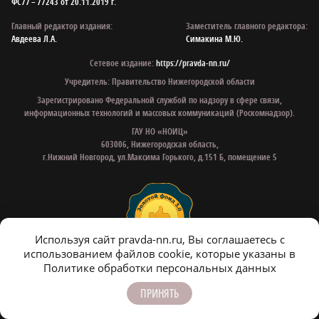
ФС77 – 77243 от 20.11.2019 г.
Главный редактор издания:
Заместитель главного редактора:
Авдеева Л.А.
Симакина М.Ю.
Сетевое издание:
https://pravda-nn.ru/
Учредитель: Правительство Нижегородской области
Зарегистрировано Федеральной службой по надзору в сфере связи,
информационных технологий и массовых коммуникаций (Роскомнадзор).
ГАУ НО «НОИЦ»
603006, Нижегородская область,
г.Нижний Новгород, ул.Максима Горького, д.151 Б, помещение 5
Используя сайт pravda-nn.ru, Вы соглашаетесь с
использованием файлов cookie, которые указаны в
Политике обработки персональных данных
Все права на материалы, находящиеся
Контактные e‑mail
на сайте www.pravda-nn.ru, охраняются
для связи:
ПРИНЯТЬ
в соответствии с законодательством РФ,
в том числе, об авторском праве и
Редакция: