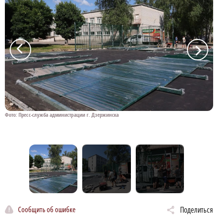
a
a
Фото: Пресс-служба администрации г. Дзержинска
Ф
Сообщить об ошибке
Поделиться