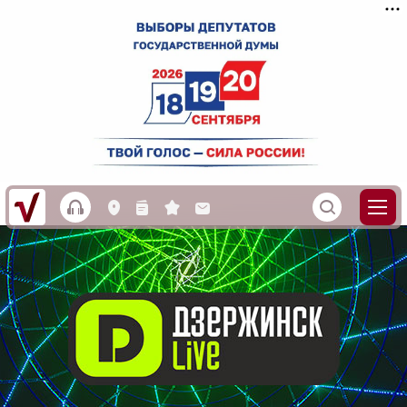
h
S
L
n
s
M