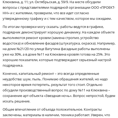
Клюквина, д. 11; ул. Октябрьская, д. 59/9. На месте обсудили
вопросы с представителями подрядной организации ООО «ПРОЕКТ-
НН» и с жителями, проверили, что все идет согласно
утвержденному графику и с тем качеством, которое мы ожидаем.
По итогам проверки могу сказать: работы ведутся в графике,
подрядчик демонстрирует хорошую динамику. На каждом объекте
выполняются ремонт кровли (замена стропил, устройство
водостока) и обновление фасадов (штукатурка, окраска). Например,
на доме №21/20 по улице Ватутина фасадные работы выполнены
уже на 30%, а в доме №11 на Клюквина кровля готова на 25%. Это
хорошие показатели, которые подтверждают серьезный настрой
подрядчика.
Конечно, капитальный ремонт – это всегда определенные
неудобства: шум, пыль. Понимаю обращения жителей, но надо
некоторое время потерпеть, результат того стоит. Отдельно
обсудили производственный вопрос по дому №11 на Клюквина –
сохранение арт-объекта «Звездная ночь». Вопрос непростой, будем
искать решение.
Общее впечатление от объезда положительное. Контракты
заключены, материалы в наличии, техника работает. Уверен, что