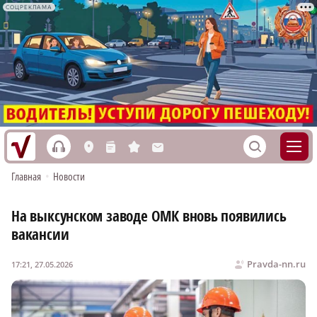
СОЦРЕКЛАМА
h
S
L
n
s
M
Главная
•
Новости
На выксунском заводе ОМК вновь появились
вакансии
Pravda-nn.ru
17:21, 27.05.2026