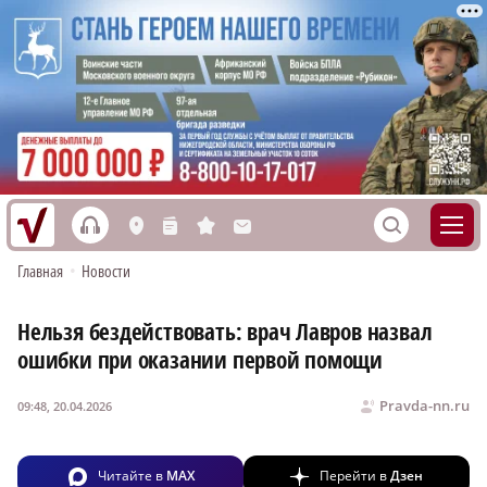
h
S
L
n
s
M
Главная
•
Новости
Нельзя бездействовать: врач Лавров назвал
ошибки при оказании первой помощи
Pravda-nn.ru
09:48, 20.04.2026
Читайте в
MAX
Перейти в
Дзен