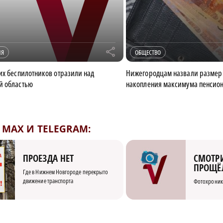
r
ИЯ
ОБЩЕСТВО
их беспилотников отразили над
Нижегородцам назвали размер 
й областью
накопления максимума пенсио
MAX И TELEGRAM:
СМОТРИ
ПРОЕЗДА НЕТ
ПРОЩЁ
Где в Нижнем Новгороде перекрыто
движение транспорта
Фотохроник