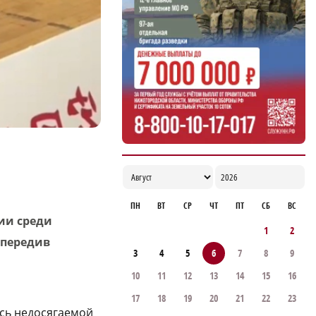
Работнику мясного цеха оторвало руку в
работающей фаршемешалке на
производстве
19:57
ПН
ВТ
СР
ЧТ
ПТ
СБ
ВС
ии среди
1
2
опередив
3
4
5
6
7
8
9
10
11
12
13
14
15
16
17
18
19
20
21
22
23
ась недосягаемой