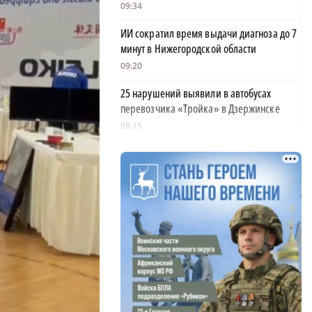
09:34
ИИ сократил время выдачи диагноза до 7
минут в Нижегородской области
09:20
25 нарушений выявили в автобусах
перевозчика «Тройка» в Дзержинске
08:15
Госдума изменила порядок расчета
компенсации за жилье при КРТ
07:46
Нижегородский аэропорт принимает и
отправляет рейсы по согласованию
07:31
Нижегородка пострадала на пожаре в
многоквартирном доме на улице Ильича
20:54