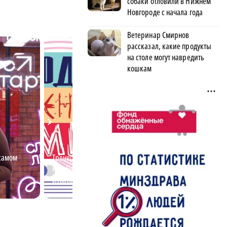
собаки отловили в Нижнем
Новгороде с начала года
Ветеринар Смирнов
рассказал, какие продукты
на столе могут навредить
кошкам
самом
Тренер по плаванию Мария
Нижегородский 
Кулябина рассказала, как
возвращает люд
избавиться от страха воды