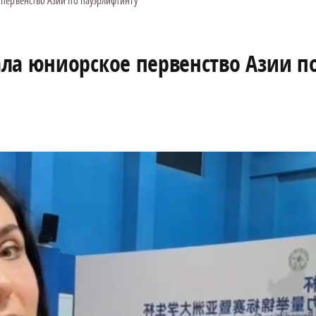
первенство Азии по пауэрлифтингу
ла юниорское первенство Азии п