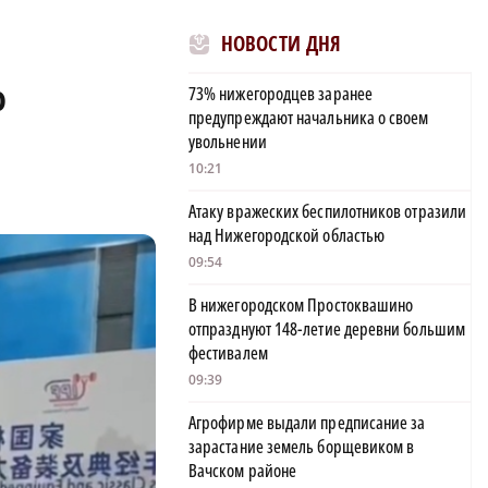
НОВОСТИ ДНЯ
о
73% нижегородцев заранее
предупреждают начальника о своем
увольнении
10:21
Атаку вражеских беспилотников отразили
над Нижегородской областью
09:54
В нижегородском Простоквашино
отпразднуют 148-летие деревни большим
фестивалем
09:39
Агрофирме выдали предписание за
зарастание земель борщевиком в
Вачском районе