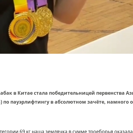
абак в Китае стала победительницей первенства Аз
да) по пауэрлифтингу в абсолютном зачёте, намного 
атегории 69 кг наша землячка в сумме троеборья оказал