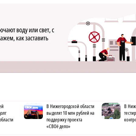
ей
В Нижегородской области
В Ниж
долг
выделят 10 млн рублей на
тести
области
поддержку проекта
контр
«СВОё дело»