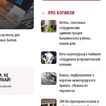
ПРО КОТИКОВ
Котята, спасенные
r
сотрудниками
администрации
зарплаты для
Канавинского района,
нных баллов
нашли дом
Кота-наркокурьера поймали
сотрудники исправительной
колонии
, НЕ
Кошка, подброшенная к
ЛКАЙ!
воротам нижегородского
приюта, сбежала из
а событий
переноски
204 беспризорных кошки и