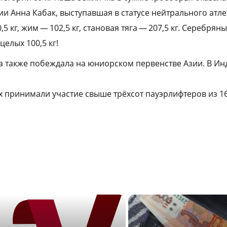
нии Анна Кабак, выступавшая в статусе нейтрального атле
5 кг, жим — 102,5 кг, становая тяга — 207,5 кг. Серебрян
целых 100,5 кг!
а также побеждала на юниорском первенстве Азии. В Инд
х принимали участие свыше трёхсот пауэрлифтеров из 16