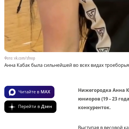
Фото: vk.com/sfnop
Анна Кабак была сильнейшей во всех видах троеборья
Нижегородка Анна К
Читайте в
MAX
юниоров (19 – 23 го
Перейти в
Дзен
конкуренток.
Выступая в весовой к