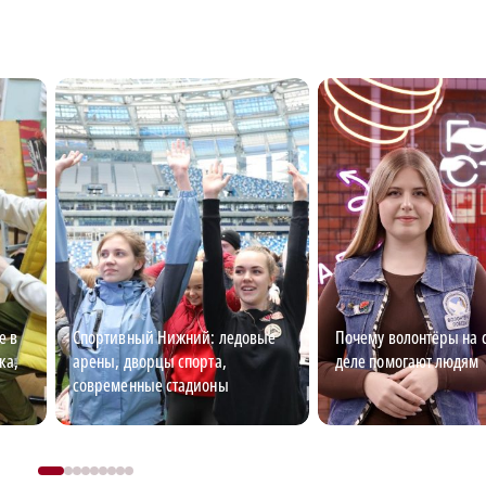
е в
Спортивный Нижний: ледовые
Почему волонтёры на 
ка,
арены, дворцы спорта,
деле помогают людям
современные стадионы