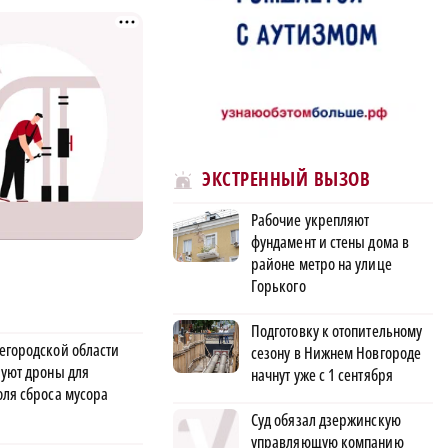
ЭКСТРЕННЫЙ ВЫЗОВ
Рабочие укрепляют
фундамент и стены дома в
районе метро на улице
Горького
Подготовку к отопительному
егородской области
сезону в Нижнем Новгороде
руют дроны для
начнут уже с 1 сентября
оля сброса мусора
Суд обязал дзержинскую
управляющую компанию