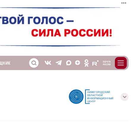
m
T
O
ЩНИК
Z
X
E
S
V
с