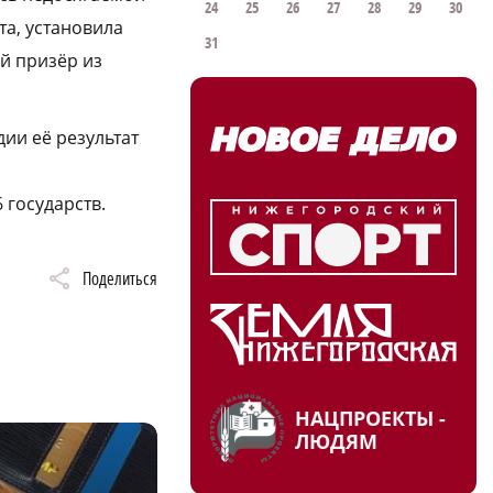
24
25
26
27
28
29
30
та, установила
31
ый призёр из
ии её результат
 государств.
Поделиться
НАЦПРОЕКТЫ -
ЛЮДЯМ