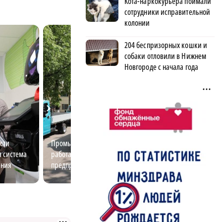
Кота-наркокурьера поймали
сотрудники исправительной
колонии
204 беспризорных кошки и
собаки отловили в Нижнем
Новгороде с начала года
сти
Промышленный переворот: как
Тренер по плав
я система
работают легендарные
Кулябина расска
ения
предприятия Нижнего
избавиться от с
Новгорода