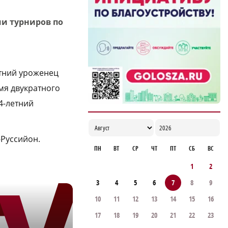
Садыр Жапаров и Глеб Никитин провели
рабочую встречу в Киргизии
ии турниров по
17:38
етний уроженец
мя двукратного
4-летний
-Руссийон.
ПН
ВТ
СР
ЧТ
ПТ
СБ
ВС
1
2
3
4
5
6
7
8
9
10
11
12
13
14
15
16
17
18
19
20
21
22
23