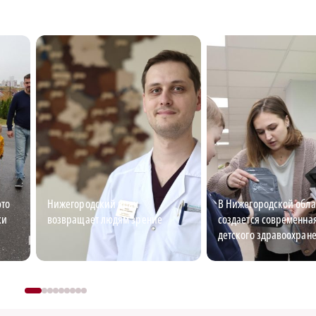
это
Нижегородский врач
В Нижегородской обла
ки
возвращает людям зрение
создается современна
детского здравоохран