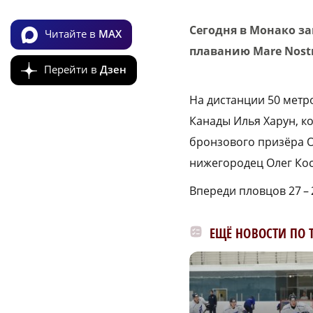
Сегодня в Монако з
Читайте в
MAX
плаванию Mare Nostr
Перейти в
Дзен
На дистанции 50 метр
Канады Илья Харун, к
бронзового призёра О
нижегородец Олег Кос
Впереди пловцов 27 – 
ЕЩЁ НОВОСТИ ПО 