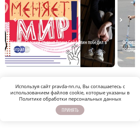
Нижегородский студент Ахмед Сайфулин победил в
Основа б
театральном конкурсе «Табуретка»
поддержи
Используя сайт pravda-nn.ru, Вы соглашаетесь с
использованием файлов cookie, которые указаны в
Политике обработки персональных данных
ПРИНЯТЬ
САМОЕ ПОПУЛЯРНОЕ