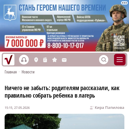
h
S
L
n
s
M
Главная
•
Новости
Ничего не забыть: родителям рассказали, как
правильно собрать ребенка в лагерь
Кира Папилова
15:15, 27.05.2026