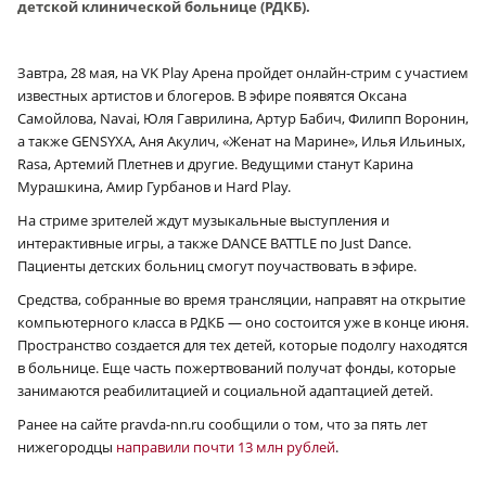
детской клинической больнице (РДКБ).
Завтра, 28 мая, на VK Play Арена пройдет онлайн-стрим с участием
известных артистов и блогеров. В эфире появятся Оксана
Самойлова, Navai, Юля Гаврилина, Артур Бабич, Филипп Воронин,
а также GENSYXA, Аня Акулич, «Женат на Марине», Илья Ильиных,
Rasa, Артемий Плетнев и другие. Ведущими станут Карина
Мурашкина, Амир Гурбанов и Hard Play.
На стриме зрителей ждут музыкальные выступления и
интерактивные игры, а также DANCE BATTLE по Just Dance.
Пациенты детских больниц смогут поучаствовать в эфире.
Средства, собранные во время трансляции, направят на открытие
компьютерного класса в РДКБ — оно состоится уже в конце июня.
Пространство создается для тех детей, которые подолгу находятся
в больнице. Еще часть пожертвований получат фонды, которые
занимаются реабилитацией и социальной адаптацией детей.
Ранее на сайте pravda-nn.ru сообщили о том, что за пять лет
нижегородцы
направили почти 13 млн рублей
.