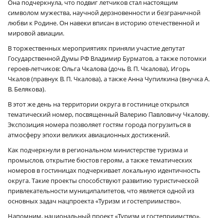
Она подчеркнула, что подвиг летчиков стал настоящим
символом мужества, научной дерзновенности и безграничной
любви к Родине. Он навеки вписан в историю отечественной и
мировой авиации.
В торжественных мероприятиях приняли участие депутат
Государственной Думы РФ Владимир Бурматов, а также потомки
героев-летчиков: Ольга Чкалова (дочь В. П. Чкалова), Игорь
Чкалов (правнук В. П. Чкалова), а также Анна Чупилкина (внучка А.
В. Белякова).
В этот же день на территории округа в гостинице открылся
тематический номер, посвященный Валерию Павловичу Чкалову.
Экспозиция номера позволяет гостям города погрузиться в
атмосферу эпохи великих авиационных достижений.
Как подчеркнули в региональном министерстве туризма и
промыслов, открытие бюстов героям, а также тематических
номеров в гостиницах подчеркивает локальную идентичность
округа. Такие проекты способствуют развитию туристической
привлекательности муниципалитетов, что является одной из
основных задач нацпроекта «Туризм и гостеприимство».
Напомним, национальный проект «Туризм и гостеприимство»,