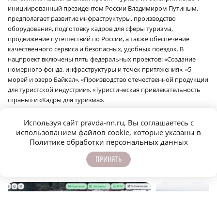
инициированный президентом России Владимиром Путиным,
предполагает развитие инфраструктуры, производство
оборудования, подготовку кадров для сферы туризма,
продвижение путешествий по России, а также обеспечение
качественного сервиса и безопасных, удобных поездок. В
нацпроект включены пять федеральных проектов: «Создание
номерного фонда, инфраструктуры и точек притяжения», «5
морей и озеро Байкал», «Производство отечественной продукции
для туристской индустрии», «Туристическая привлекательность
страны» и «Кадры для туризма».
Сообщить об ошибке
Поделиться
Используя сайт pravda-nn.ru, Вы соглашаетесь с
использованием файлов cookie, которые указаны в
Политике обработки персональных данных
ПРИНЯТЬ
ЕЩЁ НОВОСТИ ПО ТЕМЕ