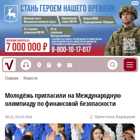
h
S
L
n
s
M
Главная
•
Новости
Молодёжь пригласили на Международную
олимпиаду по финансовой безопасности
Кристина Корецкая
09:22, 03.03.2026