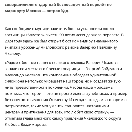
совершили легендарный беспосадочный перелёт по
маршруту Москва — остров Удд.
Как сообщили в муниципалитете, бюсты установили около
гостиницы «Авиатор» в честь 90-летия легендарного перелета. В
2024 году здесь же был открыт бюст командиру знаменитого
экипажа уроженцу Чкаловского района Валерию Павловичу
Чкалову.
«Рядом с бюстом нашего великого земляка Валерия Чкалова
заняли свои места его боевые товарищи — Георгий Байдуков и
Александр Беляков. Эта композиция обладает удивительной
силой: она не только украшает наш город, но и создает живую
нить преемственности поколений. Чтобы наша молодежь
помнила, что герои — это не просто имена в учебниках, а пример
беззаветного служения Отечеству. И сегодня, когда мы говорим о
патриотизме, такие монументы становятся настоящими
центрами притяжения для всех, кто любит свою страну», —
отметила глава местного самоуправления Чкаловского округа
Любовь Владимирова.