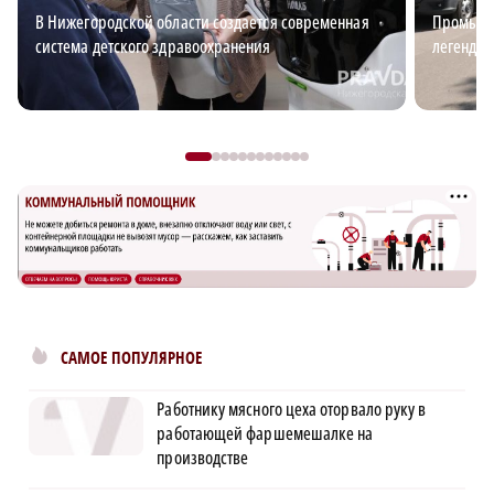
В Нижегородской области создается современная
Промышл
система детского здравоохранения
легендар
САМОЕ ПОПУЛЯРНОЕ
Работнику мясного цеха оторвало руку в
работающей фаршемешалке на
производстве