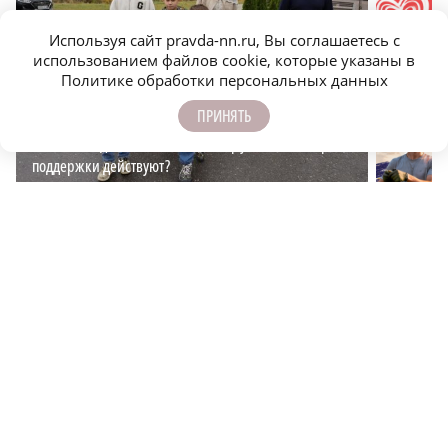
Используя сайт pravda-nn.ru, Вы соглашаетесь с
использованием файлов cookie, которые указаны в
Политике обработки персональных данных
ПРИНЯТЬ
Быть многодетной семьёй – это круто: какие меры
Мультим
поддержки действуют?
Новости МирТесен
НОВОСТИ ПАРТНЕРОВ