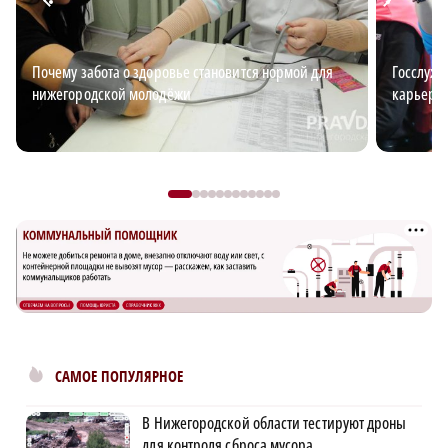
Почему забота о здоровье становится нормой для
Госслужб
нижегородской молодёжи
карьерн
САМОЕ ПОПУЛЯРНОЕ
В Нижегородской области тестируют дроны
для контроля сброса мусора