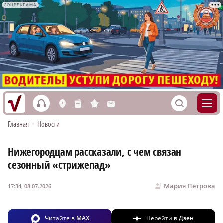
СОЦРЕКЛАМА
h
S
L
n
s
M
Главная
•
Новости
Нижегородцам рассказали, с чем связан
сезонный «стрижепад»
Мария Петрова
17:34, 08.07.2026
Читайте в
MAX
Перейти в
Дзен