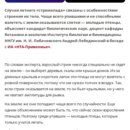
Случаи летнего «стрижепада» связаны с особенностями
строения их тела. Чаще всего упавшими и не способными
взлететь с земли оказываются слетки — молодые птенцы,
объясняет кандидат биологических наук, доцент кафедры
ботаники и зоологии Института биологии и биомедицины
ННГУ им. Н. И. Лобачевского Андрей Лебединский в беседе
с
ИА «НТА-Приволжье»
.
По словам эксперта, взрослый стриж никогда специально не сядет
на землю – он выберет деревья, скалы или крыши домов. Из-за
длинных крыльев и коротких лапок эти птицы не могут взлететь с
ровной поверхности, потому что им нужен толчок в воздух. Так,
если стриж оказывается на земле, то он бьет крыльями, но у него
не хватает амплитуды для рывка.
На землю же они попадают чаще всего по случайности. Еще
одним объяснением может быть то, что сейчас сезон взросления
птенцов. Поэтому среди упавших — молодые птицы, которые
только учатся летать.