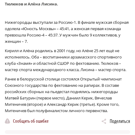
Тюлюков и Алёна Лисина.
Нижегородцы выступали за Россию‑1. В финале мужская сборная
одолела «Юность Москвы» – 45:41, а женская первая команда
превзошла Россию‑4 – 45:37. У мужчин было 9 коллективов, у
женщин – 7.
Кирилл и Алёна родились в 2001 году, но Алёне 25 лет ещё не
исполнилось. Оба – воспитанники арзамасского спортивного
клуба «Знамя» и областной СШОР по фехтованию. Тюлюков –
мастер спорта международного класса, Лисина – мастер спорта.
Ранее в белорусской столице состоялся Открытый чемпионат
Союзного государства по фехтованию на рапирах. В составе
российских сборных на пьедестал поднялись нижегородцы
Матвей Батурин (первое место), Даниил Керик, Вячеслав
Митеничев (второе) и Александр Керик (третье). Кроме того,
Митеничев был полуфиналистом личного первенства.
Сообщить об ошибке
Поделиться