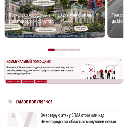
Насколько хорошо вы знаете культурную жизнь
Трасса М
Нижегородской области?
до Москв
САМОЕ ПОПУЛЯРНОЕ
Очередную атаку БПЛА отразили над
Нижегородской областью минувшей ночью