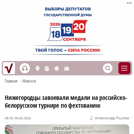
h
S
L
n
s
M
Главная
•
Новости
Нижегородцы завоевали медали на российско-
белорусском турнире по фехтованию
Александр Рылов
08:39, 04.06.2026