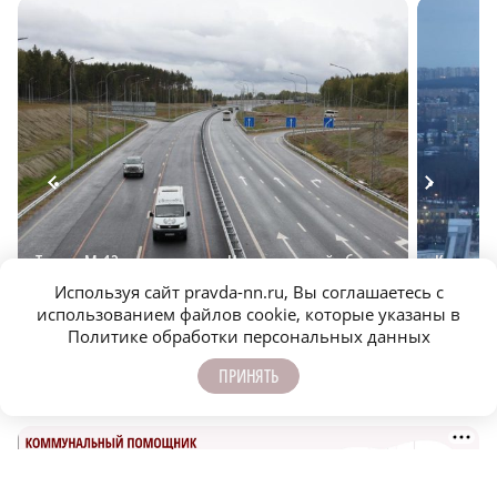
Трасса М‑12: как доехать из Нижегородской области
Квартирн
до Москвы за 3,5 часа
покупке 
Используя сайт pravda-nn.ru, Вы соглашаетесь с
использованием файлов cookie, которые указаны в
Политике обработки персональных данных
ПРИНЯТЬ