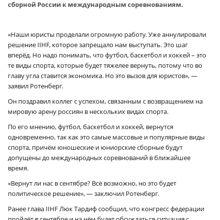
сборной России к международным соревнованиям.
«Наши юристы проделали огромную работу. Уже аннулировали
решение IIHF, которое запрещало нам выступать. Это шаг
вперёд. Но надо понимать, что футбол, баскетбол и хоккей – это
те виды спорта, которые будет тяжелее вернуть, потому что во
главу угла ставится экономика. Но это вызов для юристов», —
заявил Ротенберг.
Он поздравил коллег с успехом, связанным с возвращением на
мировую арену россиян в нескольких видах спорта.
По его мнению, футбол, баскетбол и хоккей, вернутся
одновременно, так как это самые массовые и популярные виды
спорта, причём юношеские и юниорские сборные будут
допущены до международных соревнований в ближайшее
время.
«Вернут ли нас в сентябре? Всё возможно, но это будет
политическое решение», — заключил Ротенберг.
Ранее глава IIHF Люк Тардиф сообщил, что конгресс федерации
пройдёт в сентябре и на нём будет обсуждаться ситуация с