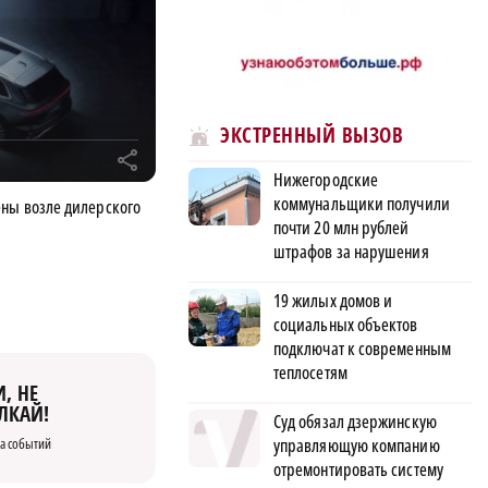
ЭКСТРЕННЫЙ ВЫЗОВ
r
Нижегородские
коммунальщики получили
ены возле дилерского
почти 20 млн рублей
штрафов за нарушения
19 жилых домов и
социальных объектов
подключат к современным
теплосетям
, НЕ
ЛКАЙ!
Суд обязал дзержинскую
а событий
управляющую компанию
отремонтировать систему