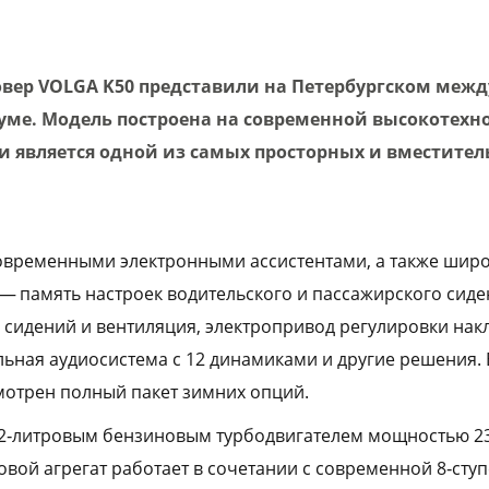
вер VOLGA K50 представили на Петербургском меж
ме. Модель построена на современной высокотехн
и является одной из самых просторных и вместител
овременными электронными ассистентами, а также шир
 — память настроек водительского и пассажирского сиде
 сидений и вентиляция, электропривод регулировки нак
льная аудиосистема с 12 динамиками и другие решения. 
отрен полный пакет зимних опций.
‑литровым бензиновым турбодвигателем мощностью 238 
овой агрегат работает в сочетании с современной 8‑сту