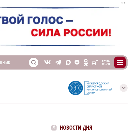
m
T
O
ЩНИК
Z
X
E
S
V
с
НОВОСТИ ДНЯ