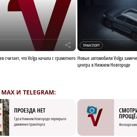
r
ТРАНСПОРТ
в считает, что Volga начала с грамотного
Новые автомобили Volga замеч
центра в Нижнем Новгороде
MAX И TELEGRAM:
СМОТРИ
ПРОЕЗДА НЕТ
ПРОЩЁ
Где в Нижнем Новгороде перекрыто
движение транспорта
Фотохроник