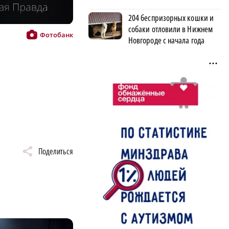
204 беспризорных кошки и
собаки отловили в Нижнем
Фото: Александр Воложанин
Фотобанк
Новгороде с начала года
Поделиться