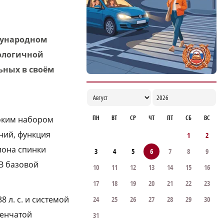
соцконтракта прошли обучение в центре
«Мой бизнес»
14:41
дународном
ологичной
ьных в своём
ПН
ВТ
СР
ЧТ
ПТ
СБ
ВС
оким набором
ний, функция
1
2
лона спинки
3
4
5
6
7
8
9
В базовой
10
11
12
13
14
15
16
17
18
19
20
21
22
23
л. с. и системой
24
25
26
27
28
29
30
пенчатой
31