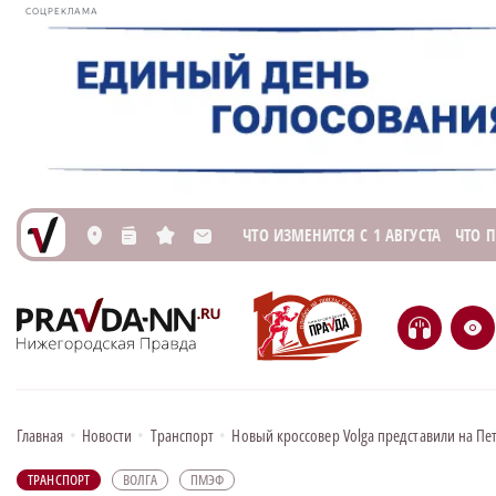
СОЦРЕКЛАМА
ЧТО ИЗМЕНИТСЯ С 1 АВГУСТА
ЧТО 
L
n
s
M
H
e
Главная
•
Новости
•
Транспорт
•
Новый кроссовер Volga представили на П
ТРАНСПОРТ
ВОЛГА
ПМЭФ