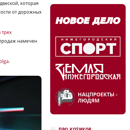
двеской, которая
мости от дорожных
 трех
 продаж намечен
olga
.
НАЦПРОЕКТЫ -
ЛЮДЯМ
ПРО КОТИКОВ