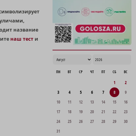
 символизирует
куличами,
ходит название
дите
наш тест
и
ПН
ВТ
СР
ЧТ
ПТ
СБ
ВС
1
2
3
4
5
6
7
8
9
10
11
12
13
14
15
16
17
18
19
20
21
22
23
24
25
26
27
28
29
30
31