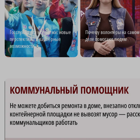
Госслужба для молодежи: новые
Почему волонтёры на самом
перспективы и карьерные
деле помогают людям
возможности