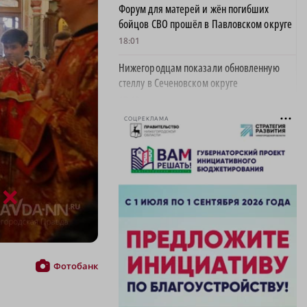
Форум для матерей и жён погибших
бойцов СВО прошёл в Павловском округе
18:01
Нижегородцам показали обновленную
стеллу в Сеченовском округе
17:43
СОЦРЕКЛАМА
Исправительные работы получил
нижегородец с долгом по алиментам 700
тысяч рублей
17:37
×
Обращения пострадавших продавцов WB
рассмотрят на заседании оперштаба в
августе
17:21
Фотобанк
Нижегородская область вошла в число
лидеров научно-популярного туризма
17:10