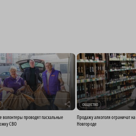
r
ОБЩЕСТВО
е волонтеры проводят пасхальные
Продажу алкоголя ограничат на
ржку СВО
Новгороде