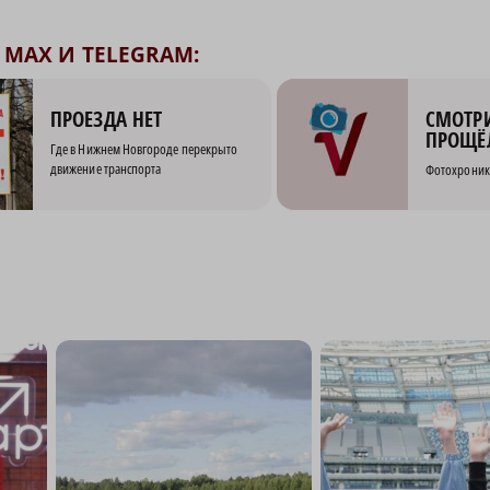
MAX И TELEGRAM:
СМОТРИ
ПРОЕЗДА НЕТ
ПРОЩЁ
Где в Нижнем Новгороде перекрыто
движение транспорта
Фотохроник