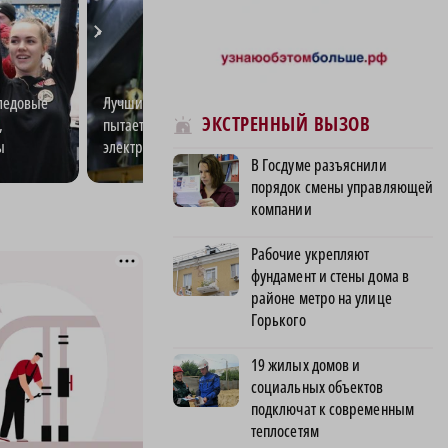
ледовые
Лучший электромонтёр области
Квартирный запр
ЭКСТРЕННЫЙ ВЫЗОВ
,
пытается разгадать тайны
молодёжи сэкон
ы
электричества
покупке жилья 
В Госдуме разъяснили
Новгороде
порядок смены управляющей
компании
Рабочие укрепляют
фундамент и стены дома в
районе метро на улице
Горького
19 жилых домов и
социальных объектов
подключат к современным
теплосетям