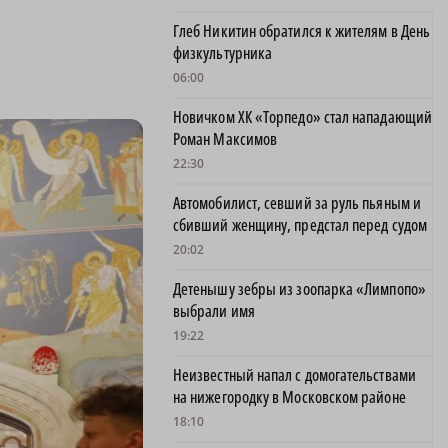
Глеб Никитин обратился к жителям в День
физкультурника
06:00
Новичком ХК «Торпедо» стал нападающий
Роман Максимов
22:30
Автомобилист, севший за руль пьяным и
сбивший женщину, предстал перед судом
20:02
Детенышу зебры из зоопарка «Лимпопо»
выбрали имя
19:22
Неизвестный напал с домогательствами
на нижегородку в Московском районе
18:10