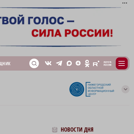
m
T
O
ЩНИК
Z
X
E
S
V
с
НОВОСТИ ДНЯ