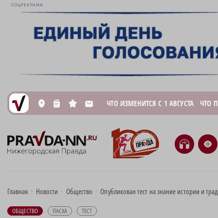
СОЦРЕКЛАМА
ЧТО ИЗМЕНИТСЯ С 1 АВГУСТА
ЧТО 
L
n
s
M
H
e
Главная
•
Новости
•
Общество
•
Опубликован тест на знание истории и тра
ОБЩЕСТВО
ПАСХА
ТЕСТ