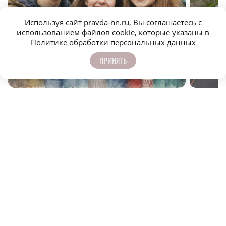
Используя сайт pravda-nn.ru, Вы соглашаетесь с
использованием файлов cookie, которые указаны в
Политике обработки персональных данных
Нижний для своих: проверь, не турист ли ты?
Трасса М
до Москв
ПРИНЯТЬ
САМОЕ ПОПУЛЯРНОЕ
Тематический поезд запустили в