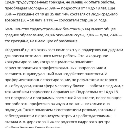
Среди трудоустроенных граждан, не имевших опыта работы,
преобладает молодежь: 39% — подростки от 14 до 18 лет. Еще
35% — граждане от 19 до 35 лет. 14% составляют люди среднего
возраста (36 – 50 лет), а 11% — соискатели старше 51 года.
Большинство трудоустроенных без стажа (60%) имеют общее
среднее образование, 29,8% окончили ссузы, 7,8% — вузы, 2,4% —
это граждане, не имеющие образования.
«Кадровый центр оказывает комплексную поддержку кандидатам
для поиска оптимального места работы. Это и карьерное
консультирование, когда специалисты помогают
сориентироваться в профессиональных направлениях и
составить индивидуальный план содействия занятости. И
профориентационное тестирование, по результатам которого
мы обсуждаем, какая сфера человеку ближе — работа с людьми, с
техникой или творческое направление. Подросткам от 14 до 18
лет предлагаем программы временной занятости, позволяющие
попробовать профессию вживую и понять, насколько она
подходит. Также помогаем с составлением резюме, готовим к
собеседованиям и организуем встречи с работодателями», —
сказала и. о. директора Нижегородского кадрового центра
«Работа России» Елена Видяева.