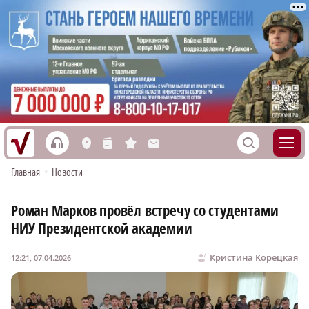
h
S
L
n
s
M
Главная
•
Новости
Роман Марков провёл встречу со студентами
НИУ Президентской академии
Кристина Корецкая
12:21, 07.04.2026