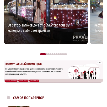
От ретро-вагонов до арт-объектов: почему
Фестивал
молодёжь выбирает трамвай
Нижнего
САМОЕ ПОПУЛЯРНОЕ