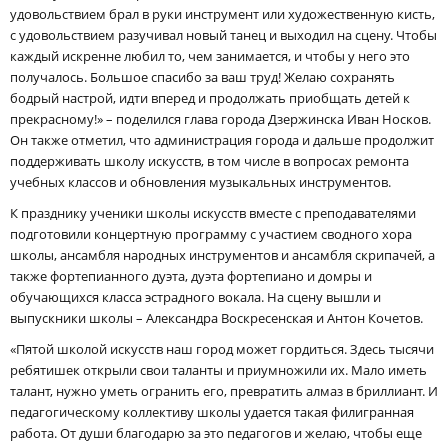
удовольствием брал в руки инструмент или художественную кисть,
с удовольствием разучивал новый танец и выходил на сцену. Чтобы
каждый искренне любил то, чем занимается, и чтобы у него это
получалось. Большое спасибо за ваш труд! Желаю сохранять
бодрый настрой, идти вперед и продолжать приобщать детей к
прекрасному!» – поделился глава города Дзержинска Иван Носков.
Он также отметил, что администрация города и дальше продолжит
поддерживать школу искусств, в том числе в вопросах ремонта
учебных классов и обновления музыкальных инструментов.
К празднику ученики школы искусств вместе с преподавателями
подготовили концертную программу с участием сводного хора
школы, ансамбля народных инструментов и ансамбля скрипачей, а
также фортепианного дуэта, дуэта фортепиано и домры и
обучающихся класса эстрадного вокала. На сцену вышли и
выпускники школы – Александра Воскресенская и Антон Кочетов.
«Пятой школой искусств наш город может гордиться. Здесь тысячи
ребятишек открыли свои таланты и приумножили их. Мало иметь
талант, нужно уметь огранить его, превратить алмаз в бриллиант. И
педагогическому коллективу школы удается такая филигранная
работа. От души благодарю за это педагогов и желаю, чтобы еще