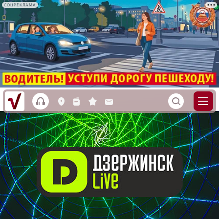
СОЦРЕКЛАМА
h
S
L
n
s
M