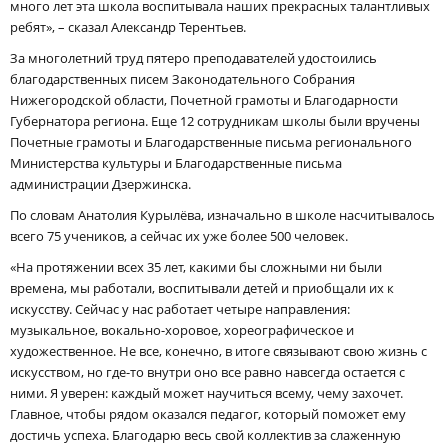
много лет эта школа воспитывала наших прекрасных талантливых
ребят», – сказал Александр Терентьев.
За многолетний труд пятеро преподавателей удостоились
благодарственных писем Законодательного Собрания
Нижегородской области, Почетной грамоты и Благодарности
Губернатора региона. Еще 12 сотрудникам школы были вручены
Почетные грамоты и Благодарственные письма регионального
Министерства культуры и Благодарственные письма
администрации Дзержинска.
По словам Анатолия Курылёва, изначально в школе насчитывалось
всего 75 учеников, а сейчас их уже более 500 человек.
«На протяжении всех 35 лет, какими бы сложными ни были
времена, мы работали, воспитывали детей и приобщали их к
искусству. Сейчас у нас работает четыре направления:
музыкальное, вокально-хоровое, хореографическое и
художественное. Не все, конечно, в итоге связывают свою жизнь с
искусством, но где-то внутри оно все равно навсегда остается с
ними. Я уверен: каждый может научиться всему, чему захочет.
Главное, чтобы рядом оказался педагог, который поможет ему
достичь успеха. Благодарю весь свой коллектив за слаженную