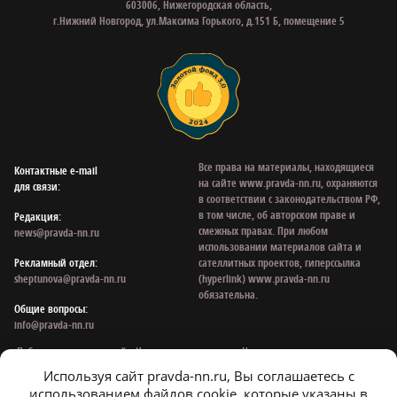
603006, Нижегородская область,
г.Нижний Новгород, ул.Максима Горького, д.151 Б, помещение 5
Все права на материалы, находящиеся
Контактные e‑mail
на сайте www.pravda-nn.ru, охраняются
для связи:
в соответствии с законодательством РФ,
в том числе, об авторском праве и
Редакция:
смежных правах. При любом
news@pravda-nn.ru
использовании материалов сайта и
Рекламный отдел:
сателлитных проектов, гиперссылка
sheptunova@pravda-nn.ru
(hyperlink) www.pravda-nn.ru
обязательна.
Общие вопросы:
info@pravda-nn.ru
Публикации с пометкой «На правах рекламы», «Новости компании» оплачены
рекламодателем. Редакция сайта не несет ответственности за достоверность
Используя сайт pravda-nn.ru, Вы соглашаетесь с
информации, содержащейся в рекламных объявлениях.
использованием файлов cookie, которые указаны в