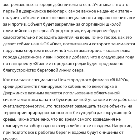
экстремальных, в городе действительно есть. Учитывая, что это
первый в Дзержинске вейк-парк, самое важное на данном этапе –
получить объективные оценки специалистов и здраво оценить все
за и против. Объект будет закреплен за спортивной школой
олимпийского резерва «Город спорта», и учреждение будет
самостоятельно проводить занятия на воде. Точно так же, как это
делает сейчас наш ФОК «Ока», воспитанники которого занимаются
парусным спортом в восточной части акватории», – сказал глава
города Дзержинска Иван Носков и добавил, что в следующем году
по нацпроекту «Жилье и городская среда» будет продолжено
благоустройство береговой линии озера.
Как отмечают специалисты Нижегородского филиала «ВНИРО»,
среди достоинств планируемого кабельного вейк-парка в
Дзержинске важным является использование облегченной
системы монтажа канатно-буксировочной установки и ее работа за
счет электроэнергии. Это позволяет размещать такие объекты на
территории природоохранных зон без ущерба для окружающей
среды. Также отмечено, что во время самого возведения не
планируется забор воды из озера либо стоки в водоем. Напротив,
при подготовке к работам берег и водоем будут очищены от
мусора.