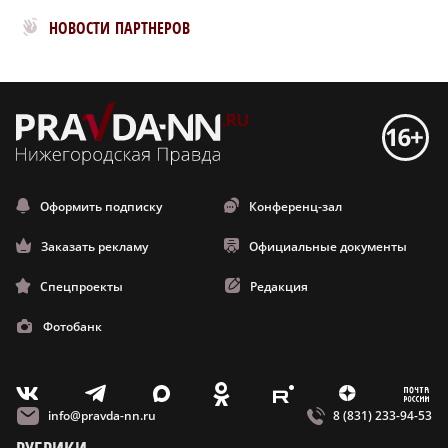
Новости МирТесен
НОВОСТИ ПАРТНЕРОВ
Оформить подписку
Конференц-зал
Заказать рекламу
Официальные документы
Спецпроекты
Редакция
Фотобанк
m
T
O
Z
X
E
V
info@pravda-nn.ru
8 (831) 233-94-53