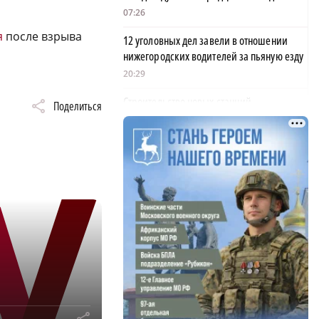
07:26
я
после взрыва
12 уголовных дел завели в отношении
нижегородских водителей за пьяную езду
20:29
Строительство новых станций
Поделиться
нижегородского метро планируют
закончить к 2028 году
19:51
ХК «Торпедо» опубликовал состав на
предсезонный сбор
19:27
Дзержинский «Парус» завоевал серебро
на Чемпионате России по ПОДА-футболу
19:22
Владельца кафе осудили за отказ пустить
нижегородца с собакой-поводырем