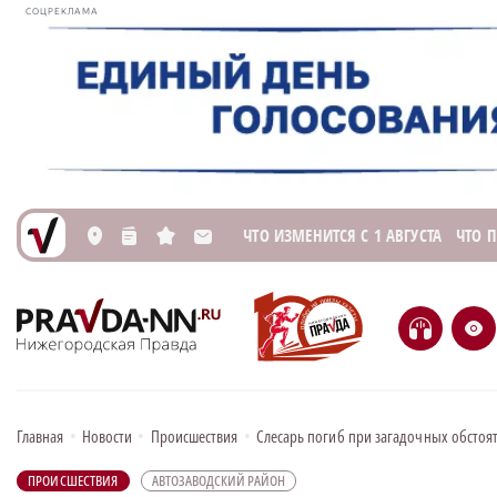
СОЦРЕКЛАМА
ЧТО ИЗМЕНИТСЯ С 1 АВГУСТА
ЧТО 
L
n
s
M
H
e
Главная
•
Новости
•
Происшествия
•
Слесарь погиб при загадочных обстоя
ПРОИСШЕСТВИЯ
АВТОЗАВОДСКИЙ РАЙОН