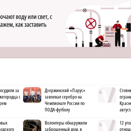
осудили за
Дзержинский «Парус»
Стоян
ижегородца с
завоевал серебро на
огран
рем
Чемпионате России по
Красн
ПОДА-футболу
август
овых
Волонтеры обнаружили
12 уго
родского
заброшенный дом, в
отнош