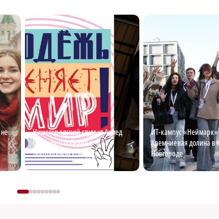
 не
Нижегородский студент Ахмед
ИТ-кампус «Неймарк»:
Сайфулин победил в
Кремниевая долина в
театральном конкурсе
Новгороде
«Табуретка»