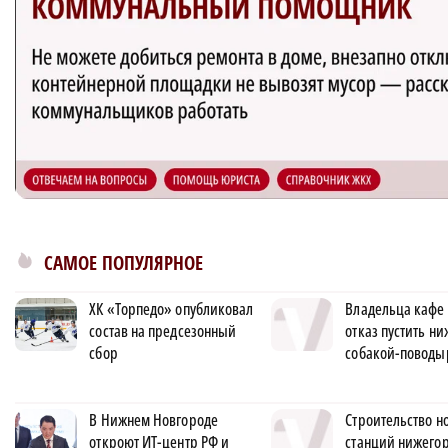
САМОЕ ПОПУЛЯРНОЕ
ХК «Торпедо» опубликовал
Владельца кафе 
состав на предсезонный
отказ пустить н
сбор
собакой-поводы
В Нижнем Новгороде
Строительство н
откроют ИТ-центр РФ и
станций нижего