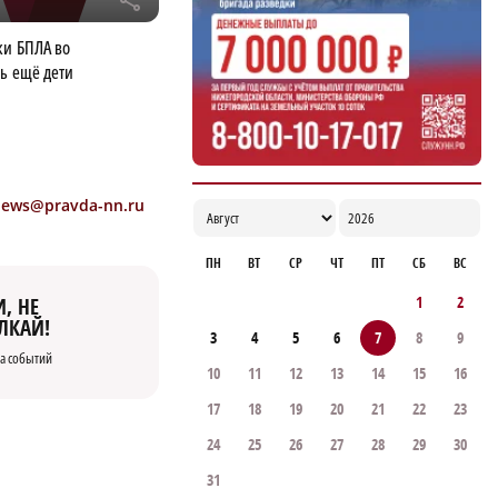
r
19:05
ки БПЛА во
ь ещё дети
news@pravda-nn.ru
ПН
ВТ
СР
ЧТ
ПТ
СБ
ВС
1
2
, НЕ
ЛКАЙ!
3
4
5
6
7
8
9
а событий
10
11
12
13
14
15
16
17
18
19
20
21
22
23
24
25
26
27
28
29
30
31