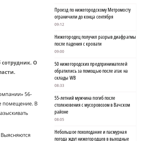
Проезд по нижегородскому Метромосту
ограничили до конца сентября
09:12
Нижегородец получил разрыв диафрагмы
после падения с кровати
09:00
 сотрудник. О
50 нижегородских предпринимателей
обратились за помощью после атак на
ласти.
склады WB
08:33
омпании» 56-
55-летний мужчина погиб после
е помещение. В
столкновения с мусоровозом в Вачском
районе
разыскивать
08:05
Небольшое похолодание и пасмурная
. Выясняются
погода ждут нижегородцев в выходные