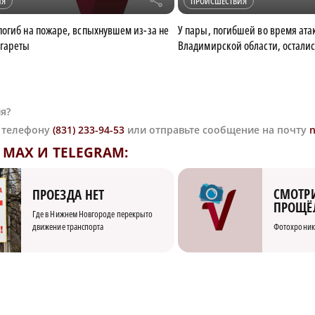
r
ИЯ
ПРОИСШЕСТВИЯ
огиб на пожаре, вспыхнувшем из-за не
У пары, погибшей во время ата
игареты
Владимирской области, осталис
я?
о телефону
(831) 233-94-53
или отправьте сообщение на почту
MAX И TELEGRAM:
СМОТРИ
ПРОЕЗДА НЕТ
ПРОЩЁ
Где в Нижнем Новгороде перекрыто
движение транспорта
Фотохроник