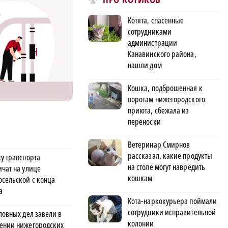
Котята, спасенные
сотрудниками
администрации
Канавинского района,
нашли дом
Кошка, подброшенная к
воротам нижегородского
приюта, сбежала из
переноски
Ветеринар Смирнов
рассказал, какие продукты
ку транспорта
на столе могут навредить
ичат на улице
кошкам
осельской с конца
а
Кота-наркокурьера поймали
сотрудники исправительной
ловных дел завели в
колонии
ении нижегородских