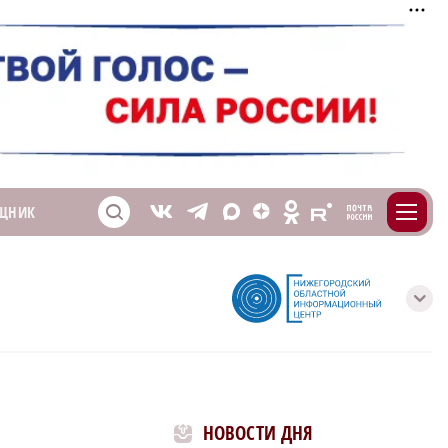
m
T
O
ЩНИК
Z
X
E
S
V
с
НОВОСТИ ДНЯ