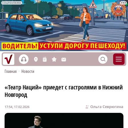
СОЦРЕКЛАМА
h
S
L
n
s
M
Главная
•
Новости
«Театр Наций» приедет с гастролями в Нижний
Новгород
Ольга Севрюгина
17:54, 17.02.2026