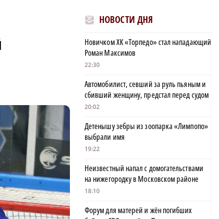
НОВОСТИ ДНЯ
й
Новичком ХК «Торпедо» стал нападающий
Роман Максимов
22:30
Автомобилист, севший за руль пьяным и
сбивший женщину, предстал перед судом
20:02
Детенышу зебры из зоопарка «Лимпопо»
выбрали имя
19:22
Неизвестный напал с домогательствами
на нижегородку в Московском районе
18:10
Форум для матерей и жён погибших