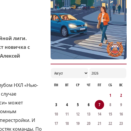
Специальный концерт «Музыка
балконов» пройдет в Нижнем Новгороде
15 августа
17:06
йной лиги.
т новичка с
 Алексей
клубом НХЛ «Нью-
ПН
ВТ
СР
ЧТ
ПТ
СБ
ВС
 случае
1
2
рси» может
3
4
5
6
7
8
9
громным
10
11
12
13
14
15
16
 перестройки. И
17
18
19
20
21
22
23
костяк команды. По