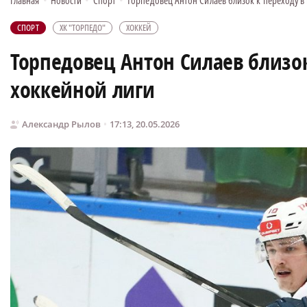
Главная
•
Новости
•
Спорт
•
Торпедовец Антон Силаев близок к переходу в
СПОРТ
ХК "ТОРПЕДО"
ХОККЕЙ
Торпедовец Антон Силаев близо
хоккейной лиги
Александр Рылов
17:13, 20.05.2026