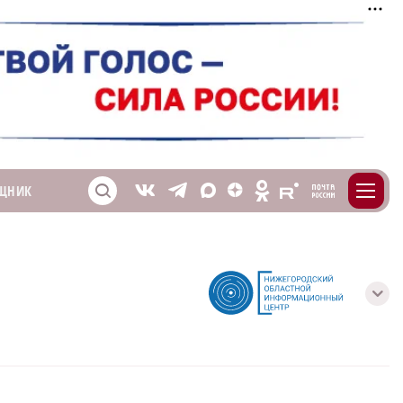
m
T
O
ЩНИК
Z
X
E
S
V
с