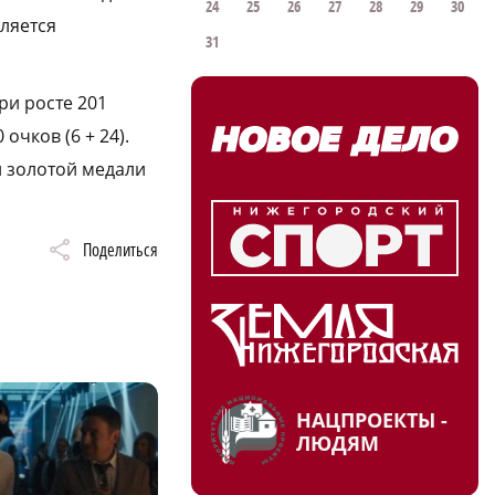
24
25
26
27
28
29
30
ляется
31
ри росте 201
очков (6 + 24).
й золотой медали
Поделиться
НАЦПРОЕКТЫ -
ЛЮДЯМ