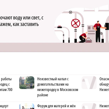
 работы
Неизвестный напал с
Опасн
одец с
домогательствами на
обнар
нтам 700
нижегородку в Московском
Нижег
районе
нцерт
Форум для матерей и жён
Нижег