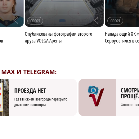
r
r
СПОРТ
СПОРТ
Опубликованы фотографии второго
Нападающий ХК «
ов
яруса VOLGA Арены
Сероух снялся в 
MAX И TELEGRAM:
СМОТРИ
ПРОЕЗДА НЕТ
ПРОЩЁ
Где в Нижнем Новгороде перекрыто
движение транспорта
Фотохроник