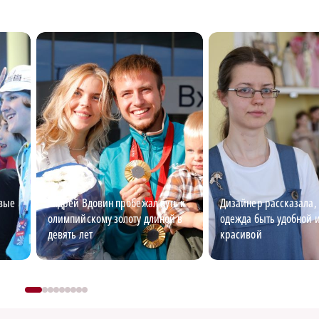
овые
Андрей Вдовин пробежал путь к
Дизайнер рассказала,
олимпийскому золоту длиной в
одежда быть удобной 
девять лет
красивой