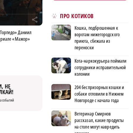
ПРО КОТИКОВ
r
Кошка, подброшенная к
Торпедо» Даниил
воротам нижегородского
сериале «Мажор»
приюта, сбежала из
переноски
Кота-наркокурьера поймали
сотрудники исправительной
колонии
, НЕ
204 беспризорных кошки и
ЛКАЙ!
собаки отловили в Нижнем
Новгороде с начала года
а событий
Ветеринар Смирнов
рассказал, какие продукты
на столе могут навредить