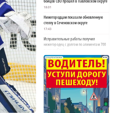
бойцов СВО прошёл в Павловском округе
18:01
Нижегородцам показали обновленную
стеллу в Сеченовском округе
17:43
Исправительные работы получил
нижегородец с долгом по алиментам 700
тысяч рублей
17:37
СОЦРЕКЛАМА
Обращения пострадавших продавцов WB
×
рассмотрят на заседании оперштаба в
августе
17:21
Нижегородская область вошла в число
лидеров научно-популярного туризма
17:10