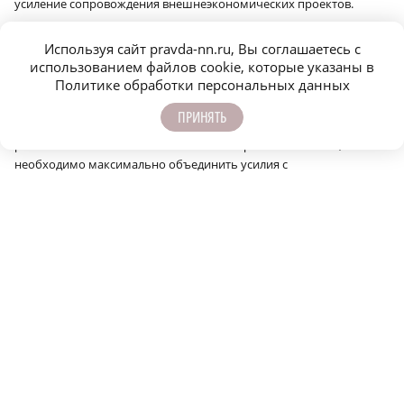
усиление сопровождения внешнеэкономических проектов.
«В правительстве Нижегородской области на регулярной основе
Используя сайт pravda-nn.ru, Вы соглашаетесь с
проводим рабочую группу по вопросам расширения экспорта, в
использованием файлов cookie, которые указаны в
которой принимают участие представители бизнеса, деловых
Политике обработки персональных данных
сообществ, а также депутаты регионального парламента. По
итогам последнего заседания достигнуты договорённости о
ПРИНЯТЬ
более активном вовлечении Молодёжного парламента в
развитие внешнеэкономических связей региона. Считаю, что нам
необходимо максимально объединить усилия с
Законодательным собранием, чтобы работа охватывала все
административные возможности», — подчеркнул Дмитрий
Старостин.
В качестве системных решений предложено формирование
международного экспертного совета при Законодательном
собрании, усиление координации с действующими и
создаваемыми представительствами региона за рубежом.
По словам заместителя председателя правительства,
предложенные меры позволят ускорить сопровождение
экспортных проектов, оперативно устранять административные
барьеры и обеспечить дальнейший рост международной