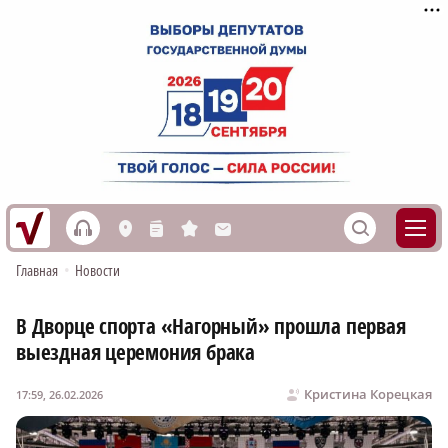
h
S
L
n
s
M
Главная
•
Новости
В Дворце спорта «Нагорный» прошла первая
выездная церемония брака
Кристина Корецкая
17:59, 26.02.2026