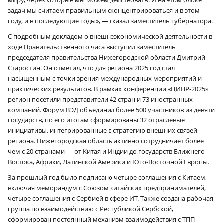
миру, через которые мы можем действовать. И на этом блоке
задач мы считаем правильным сконцентрироваться и в этом
году, и в последующие годы», — сказал заместитель губернатора.
С подробным докладом о внешнеэкономической деятельности в
ходе Правительственного часа выступил заместитель
председателя правительства Нижегородской области Дмитрий
Старостин. Он отметил, что для региона 2025 год стал
насыщенным с точки зрения международных мероприятий и
практических результатов. В рамках конференции «ЦИПР-2025»
регион посетили представители 42 стран и 73 иностранных
компаний. Форум ВЭД объединил более 500 участников из девяти
государств, по его итогам сформированы 32 отраслевые
инициативы, интегрированные в стратегию внешних связей
региона. Нижегородская область активно сотрудничает более
чем с 20 странами — от Китая и Индии до государств Ближнего
Востока, Африки, Латинской Америки и Юго-Восточной Европы.
За прошлый год было подписано четыре соглашения с Китаем,
включая меморандум с Союзом китайских предпринимателей,
четыре соглашения с Сербией в сфере ИТ. Также создана рабочая
группа по взаимодействию с Республикой Сербской,
сформирован постоянный механизм взаимодействия с ТПП