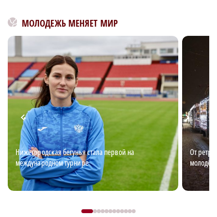
МОЛОДЕЖЬ МЕНЯЕТ МИР
Нижегородская бегунья стала первой на
От ретро
международном турнире
молодёж