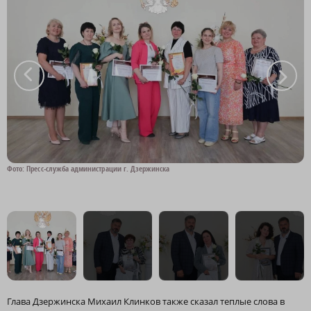
a
a
Фото: Пресс-служба администрации г. Дзержинска
Ф
Глава Дзержинска Михаил Клинков также сказал теплые слова в