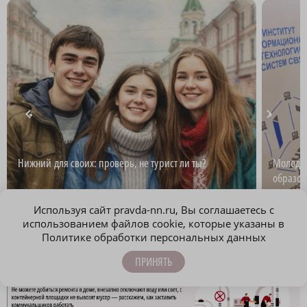
Нижний для своих: проверь, не турист ли ты?
Молодёж
образов
Используя сайт pravda-nn.ru, Вы соглашаетесь с
использованием файлов cookie, которые указаны в
Политике обработки персональных данных
ПРИНЯТЬ