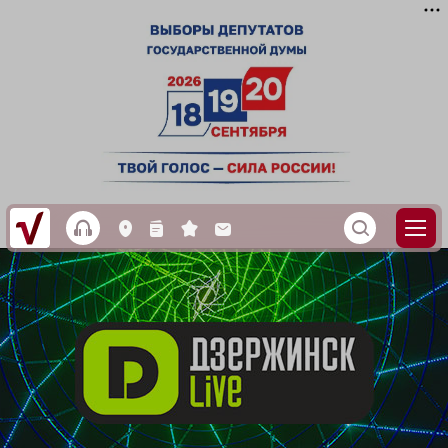
h
S
L
n
s
M