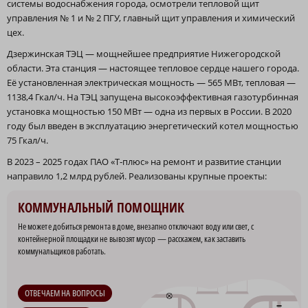
системы водоснабжения города, осмотрели тепловой щит
управления № 1 и № 2 ПГУ, главный щит управления и химический
цех.
Дзержинская ТЭЦ — мощнейшее предприятие Нижегородской
области. Эта станция — настоящее тепловое сердце нашего города.
Её установленная электрическая мощность — 565 МВт, тепловая —
1138,4 Гкал/ч. На ТЭЦ запущена высокоэффективная газотурбинная
установка мощностью 150 МВт — одна из первых в России. В 2020
году был введен в эксплуатацию энергетический котел мощностью
75 Гкал/ч.
В 2023 – 2025 годах ПАО «Т‑плюс» на ремонт и развитие станции
направило 1,2 млрд рублей. Реализованы крупные проекты:
КОММУНАЛЬНЫЙ ПОМОЩНИК
Не можете добиться ремонта в доме, внезапно отключают воду или свет, с
контейнерной площадки не вывозят мусор — расскажем, как заставить
коммунальщиков работать.
ОТВЕЧАЕМ НА ВОПРОСЫ