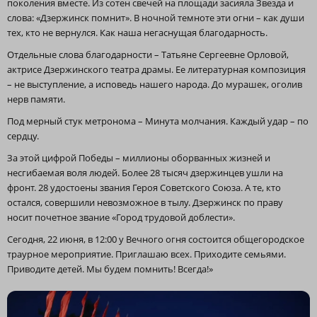
поколения вместе. Из сотен свечей на площади засияла Звезда и
слова: «Дзержинск помнит». В ночной темноте эти огни – как души
тех, кто не вернулся. Как наша негаснущая благодарность.
Отдельные слова благодарности – Татьяне Сергеевне Орловой,
актрисе Дзержинского театра драмы. Ее литературная композиция
– не выступление, а исповедь нашего народа. До мурашек, оголив
нерв памяти.
Под мерный стук метронома – Минута молчания. Каждый удар – по
сердцу.
За этой цифрой Победы – миллионы оборванных жизней и
несгибаемая воля людей. Более 28 тысяч дзержинцев ушли на
фронт. 28 удостоены звания Героя Советского Союза. А те, кто
остался, совершили невозможное в тылу. Дзержинск по праву
носит почетное звание «Город трудовой доблести».
Сегодня, 22 июня, в 12:00 у Вечного огня состоится общегородское
траурное мероприятие. Приглашаю всех. Приходите семьями.
Приводите детей. Мы будем помнить! Всегда!»