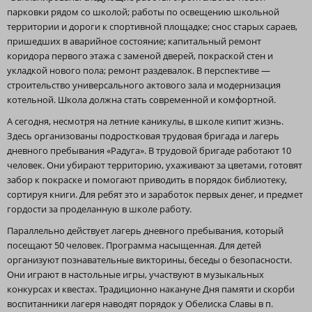
парковки рядом со школой; работы по освещению школьной
территории и дороги к спортивной площадке; снос старых сараев,
пришедших в аварийное состояние; капитальный ремонт
коридора первого этажа с заменой дверей, покраской стен и
укладкой нового пола; ремонт раздевалок. В перспективе —
строительство универсального актового зала и модернизация
котельной. Школа должна стать современной и комфортной.
А сегодня, несмотря на летние каникулы, в школе кипит жизнь.
Здесь организованы подростковая трудовая бригада и лагерь
дневного пребывания «Радуга». В трудовой бригаде работают 10
человек. Они убирают территорию, ухаживают за цветами, готовят
забор к покраске и помогают приводить в порядок библиотеку,
сортируя книги. Для ребят это и заработок первых денег, и предмет
гордости за проделанную в школе работу.
Параллельно действует лагерь дневного пребывания, который
посещают 50 человек. Программа насыщенная. Для детей
организуют познавательные викторины, беседы о безопасности.
Они играют в настольные игры, участвуют в музыкальных
конкурсах и квестах. Традиционно накануне Дня памяти и скорби
воспитанники лагеря наводят порядок у Обелиска Славы в п.