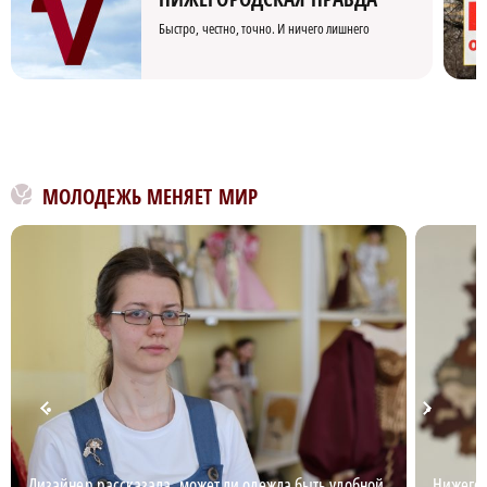
Быстро, честно, точно. И ничего лишнего
МОЛОДЕЖЬ МЕНЯЕТ МИР
Дизайнер рассказала, может ли одежда быть удобной
Нижегор