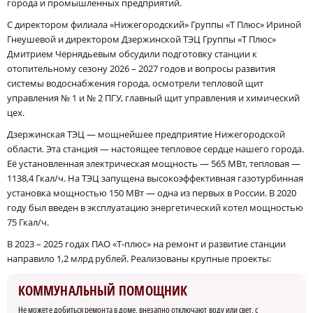
города и промышленных предприятий.
С директором филиала «Нижегородский» Группы «Т Плюс» Ириной
Гнеушевой и директором Дзержинской ТЭЦ Группы «Т Плюс»
Дмитрием Чернядьевым обсудили подготовку станции к
отопительному сезону 2026 – 2027 годов и вопросы развития
системы водоснабжения города, осмотрели тепловой щит
управления № 1 и № 2 ПГУ, главный щит управления и химический
цех.
Дзержинская ТЭЦ — мощнейшее предприятие Нижегородской
области. Эта станция — настоящее тепловое сердце нашего города.
Её установленная электрическая мощность — 565 МВт, тепловая —
1138,4 Гкал/ч. На ТЭЦ запущена высокоэффективная газотурбинная
установка мощностью 150 МВт — одна из первых в России. В 2020
году был введен в эксплуатацию энергетический котел мощностью
75 Гкал/ч.
В 2023 – 2025 годах ПАО «Т‑плюс» на ремонт и развитие станции
направило 1,2 млрд рублей. Реализованы крупные проекты:
КОММУНАЛЬНЫЙ ПОМОЩНИК
Не можете добиться ремонта в доме, внезапно отключают воду или свет, с