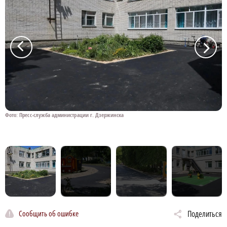
a
a
Фото: Пресс-служба администрации г. Дзержинска
Ф
Сообщить об ошибке
Поделиться