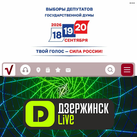
h
S
L
n
s
M