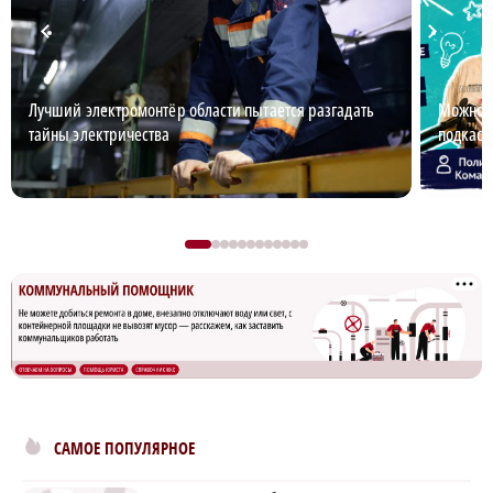
Лучший электромонтёр области пытается разгадать
Можно л
тайны электричества
подкаст
×
САМОЕ ПОПУЛЯРНОЕ