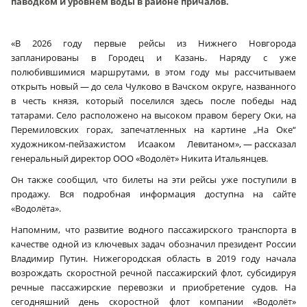
паводком и уровнем воды в районе причалов.
«В 2026 году первые рейсы из Нижнего Новгорода
запланированы в Городец и Казань. Наряду с уже
полюбившимися маршрутами, в этом году мы рассчитываем
открыть новый — до села Чулково в Вачском округе, названного
в честь князя, который поселился здесь после победы над
татарами. Село расположено на высоком правом берегу Оки, на
Перемиловских горах, запечатленных на картине „На Оке“
художником-пейзажистом Исааком Левитаном», — рассказал
генеральный директор ООО «Водолёт» Никита Итальянцев.
Он также сообщил, что билеты на эти рейсы уже поступили в
продажу. Вся подробная информация доступна на сайте
«Водолёта».
Напомним, что развитие водного пассажирского транспорта в
качестве одной из ключевых задач обозначил президент России
Владимир Путин. Нижегородская область в 2019 году начала
возрождать скоростной речной пассажирский флот, субсидируя
речные пассажирские перевозки и приобретение судов. На
сегодняшний день скоростной флот компании «Водолёт»