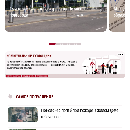
Куда можно улететь из аэропорта Нижнего
Молодёжь
Новгорода
образова
САМОЕ ПОПУЛЯРНОЕ
Пенсионер погиб при пожаре в жилом доме
в Сеченове