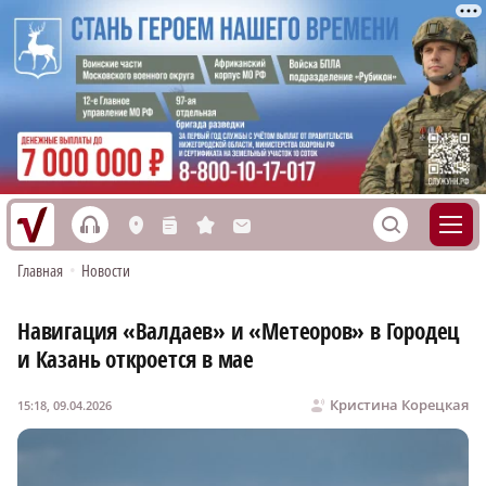
h
S
L
n
s
M
Главная
•
Новости
Навигация «Валдаев» и «Метеоров» в Городец
и Казань откроется в мае
Кристина Корецкая
15:18, 09.04.2026