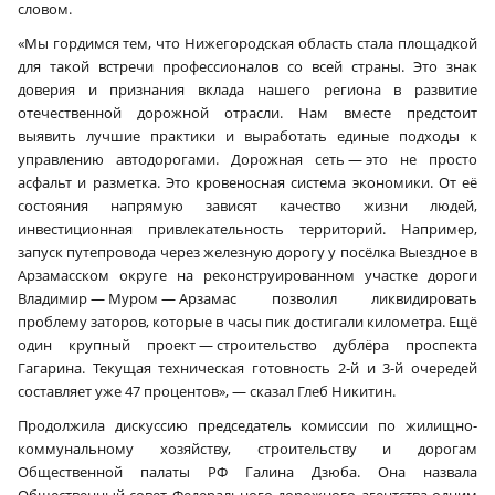
словом.
«Мы гордимся тем, что Нижегородская область стала площадкой
для такой встречи профессионалов со всей страны. Это знак
доверия и признания вклада нашего региона в развитие
отечественной дорожной отрасли. Нам вместе предстоит
выявить лучшие практики и выработать единые подходы к
управлению автодорогами. Дорожная сеть — это не просто
асфальт и разметка. Это кровеносная система экономики. От её
состояния напрямую зависят качество жизни людей,
инвестиционная привлекательность территорий. Например,
запуск путепровода через железную дорогу у посёлка Выездное в
Арзамасском округе на реконструированном участке дороги
Владимир — Муром — Арзамас позволил ликвидировать
проблему заторов, которые в часы пик достигали километра. Ещё
один крупный проект — строительство дублёра проспекта
Гагарина. Текущая техническая готовность 2‑й и 3‑й очередей
составляет уже 47 процентов», — сказал Глеб Никитин.
Продолжила дискуссию председатель комиссии по жилищно-
коммунальному хозяйству, строительству и дорогам
Общественной палаты РФ Галина Дзюба. Она назвала
Общественный совет Федерального дорожного агентства одним