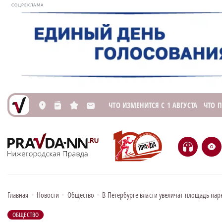
СОЦРЕКЛАМА
ЧТО ИЗМЕНИТСЯ С 1 АВГУСТА
ЧТО 
L
n
s
M
H
e
Главная
•
Новости
•
Общество
•
В Петербурге власти увеличат площадь парк
ОБЩЕСТВО