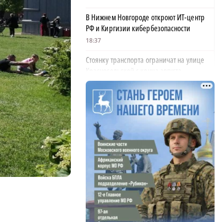
В Нижнем Новгороде откроют ИТ-центр
РФ и Киргизии кибербезопасности
18:37
Стоянку транспорта ограничат на улице
Красносельской с конца августа
18:37
Волонтеры обнаружили заброшенный
дом, в котором живет около 20 собак и
щенков
×
18:02
В Нижегородской области наградили
более 40 организаций к Дню строителя
17:57
Садыр Жапаров и Глеб Никитин провели
рабочую встречу в Киргизии
17:38