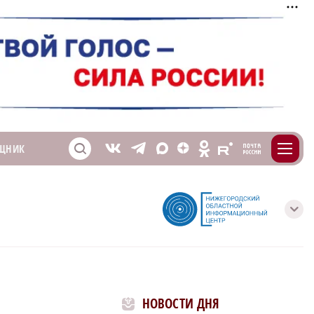
m
T
O
ЩНИК
Z
X
E
S
V
с
НОВОСТИ ДНЯ