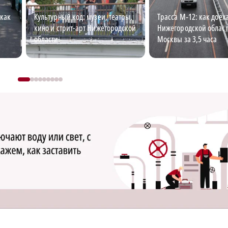
как
Культурный код: музеи, театры,
Трасса М‑12: как доеха
кино и стрит-арт Нижегородской
Нижегородской област
области
Москвы за 3,5 часа