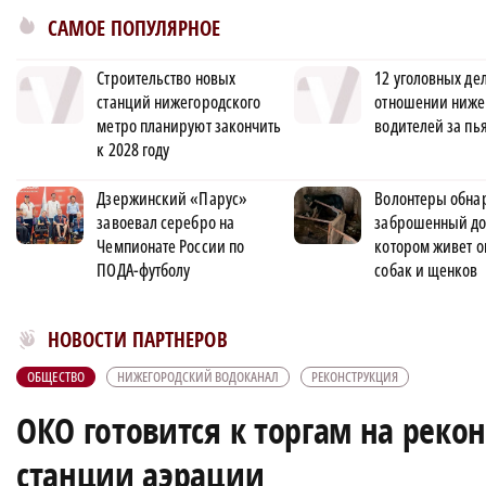
САМОЕ ПОПУЛЯРНОЕ
Строительство новых
12 уголовных дел
станций нижегородского
отношении ниже
метро планируют закончить
водителей за пь
к 2028 году
Дзержинский «Парус»
Волонтеры обна
завоевал серебро на
заброшенный до
Чемпионате России по
котором живет о
ПОДА-футболу
собак и щенков
Новости МирТесен
НОВОСТИ ПАРТНЕРОВ
ОБЩЕСТВО
НИЖЕГОРОДСКИЙ ВОДОКАНАЛ
РЕКОНСТРУКЦИЯ
ОКО готовится к торгам на реко
станции аэрации