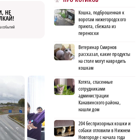
, НЕ
Кошка, подброшенная к
ЛКАЙ!
воротам нижегородского
приюта, сбежала из
а событий
переноски
Ветеринар Смирнов
рассказал, какие продукты
на столе могут навредить
кошкам
Котята, спасенные
сотрудниками
администрации
Канавинского района,
нашли дом
204 беспризорных кошки и
собаки отловили в Нижнем
Новгороде с начала года