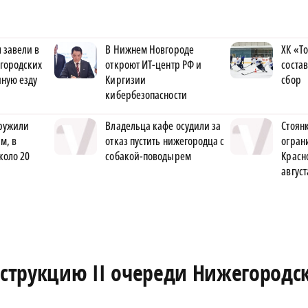
 завели в
В Нижнем Новгороде
ХК «Т
городских
откроют ИТ-центр РФ и
соста
яную езду
Киргизии
сбор
кибербезопасности
ружили
Владельца кафе осудили за
Стоян
м, в
отказ пустить нижегородца с
огран
коло 20
собакой-поводырем
Красн
август
нструкцию II очереди Нижегородс