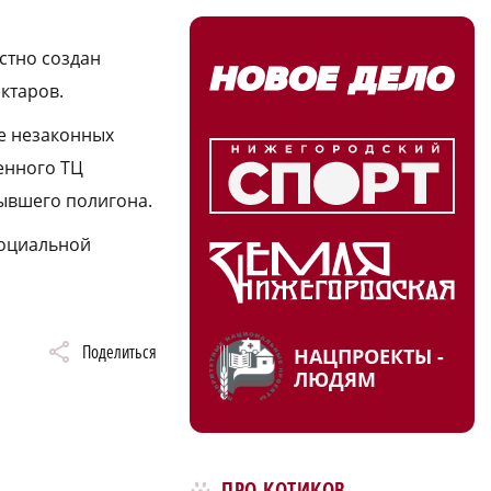
стно создан
ктаров.
е незаконных
енного ТЦ
бывшего полигона.
социальной
Поделиться
НАЦПРОЕКТЫ -
ЛЮДЯМ
ПРО КОТИКОВ