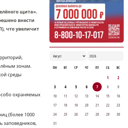
зелёного щита».
решено внести
), что увеличит
ерриторий,
елёным зонам.
ПН
ВТ
СР
ЧТ
ПТ
СБ
ВС
кой среды
1
2
3
4
5
6
7
8
9
 особо охраняемых
10
11
12
13
14
15
16
17
18
19
20
21
22
23
ниц (более 1000
24
25
26
27
28
29
30
ть заповедников,
31