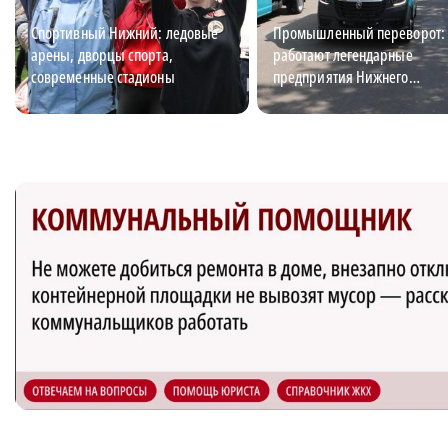
Спортивный Нижний: ледовые
Промышленный переворот: 
арены, дворцы спорта,
работают легендарные
современные стадионы
предприятия Нижнего
Новгорода