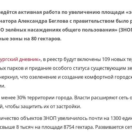
 ведётся активная работа по увеличению площади «
натора Александра Беглова с правительством было 
«О зелёных насаждениях общего пользования» (ЗНОП
ые зоны на 80 гектаров.
ургский дневник»
, в реестр будут включены 109 новых т
ых парков и придание особого статуса существующим з
черкнул, что озеленение и создание комфортной городс
ми.
 менее 30% территории города. Власти расширяют сеть
, чтобы защитить их от застройки.
личество объектов ЗНОП увеличилось почти на 1300 еди
х свыше 8 тысяч на площади 8754 гектара. Развивается се