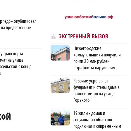
орпедо» опубликовал
в на предсезонный
ЭКСТРЕННЫЙ ВЫЗОВ
Нижегородские
ку транспорта
коммунальщики получили
ичат на улице
почти 20 млн рублей
осельской с конца
штрафов за нарушения
а
Рабочие укрепляют
фундамент и стены дома в
районе метро на улице
Горького
кой
19 жилых домов и
социальных объектов
подключат к современным