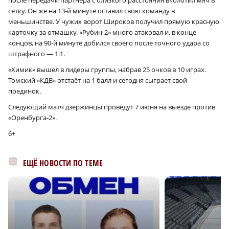
после передачи партнёра с близкого расстояния вколотил мяч в
сетку. Он же на 13‑й минуте оставил свою команду в
меньшинстве. У чужих ворот Широков получил прямую красную
карточку за отмашку. «Рубин‑2» много атаковал и, в конце
концов, на 90‑й минуте добился своего после точного удара со
штрафного — 1:1.
«Химик» вышел в лидеры группы, набрав 25 очков в 10 играх.
Томский «КДВ» отстаёт на 1 балл и сегодня сыграет свой
поединок.
Следующий матч дзержинцы проведут 7 июня на выезде против
«Оренбурга‑2».
6+
ЕЩЁ НОВОСТИ ПО ТЕМЕ