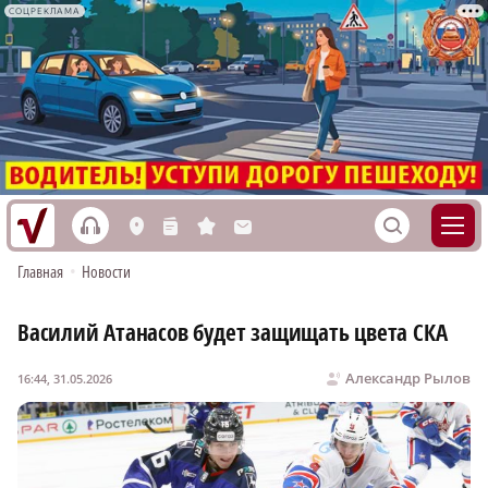
СОЦРЕКЛАМА
h
S
L
n
s
M
Главная
•
Новости
Василий Атанасов будет защищать цвета СКА
Александр Рылов
16:44, 31.05.2026