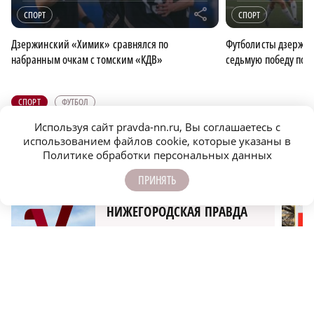
r
СПОРТ
СПОРТ
Дзержинский «Химик» сравнялся по
Футболисты дзержи
набранным очкам с томским «КДВ»
седьмую победу под
СПОРТ
ФУТБОЛ
Используя сайт pravda-nn.ru, Вы соглашаетесь с
использованием файлов cookie, которые указаны в
ПОДПИСЫВАЙТЕСЬ НА НАШИ
Политике обработки персональных данных
КАНАЛЫ В MAX И TELEGRAM:
ПРИНЯТЬ
НИЖЕГОРОДСКАЯ ПРАВДА
Быстро, честно, точно. И ничего лишнего