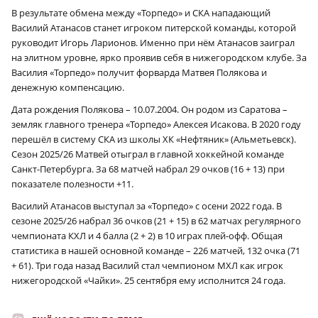
В результате обмена между «Торпедо» и СКА нападающий
Василий Атанасов станет игроком питерской команды, которой
руководит Игорь Ларионов. Именно при нём Атанасов заиграл
на элитном уровне, ярко проявив себя в нижегородском клубе. За
Василия «Торпедо» получит форварда Матвея Полякова и
денежную компенсацию.
Дата рождения Полякова – 10.07.2004. Он родом из Саратова –
земляк главного тренера «Торпедо» Алексея Исакова. В 2020 году
перешёл в систему СКА из школы ХК «Нефтяник» (Альметьевск).
Сезон 2025/26 Матвей отыграл в главной хоккейной команде
Санкт-Петербурга. За 68 матчей набрал 29 очков (16 + 13) при
показателе полезности +11.
Василий Атанасов выступал за «Торпедо» с осени 2022 года. В
сезоне 2025/26 набрал 36 очков (21 + 15) в 62 матчах регулярного
чемпионата КХЛ и 4 балла (2 + 2) в 10 играх плей-офф. Общая
статистика в нашей основной команде – 226 матчей, 132 очка (71
+ 61). Три года назад Василий стал чемпионом МХЛ как игрок
нижегородской «Чайки». 25 сентября ему исполнится 24 года.