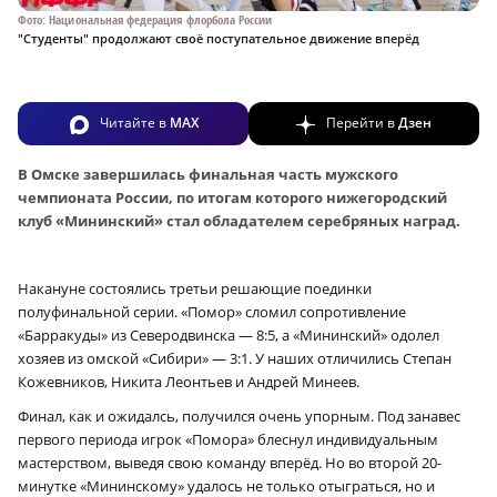
Фото: Национальная федерация флорбола России
"Студенты" продолжают своё поступательное движение вперёд
Читайте в
MAX
Перейти в
Дзен
В Омске завершилась финальная часть мужского
чемпионата России, по итогам которого нижегородский
клуб «Мининский» стал обладателем серебряных наград.
Накануне состоялись третьи решающие поединки
полуфинальной серии. «Помор» сломил сопротивление
«Барракуды» из Северодвинска — 8:5, а «Мининский» одолел
хозяев из омской «Сибири» — 3:1. У наших отличились Степан
Кожевников, Никита Леонтьев и Андрей Минеев.
Финал, как и ожидалсь, получился очень упорным. Под занавес
первого периода игрок «Помора» блеснул индивидуальным
мастерством, выведя свою команду вперёд. Но во второй 20-
минутке «Мининскому» удалось не только отыграться, но и