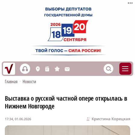
h
S
L
n
s
M
Главная
•
Новости
Выставка о русской частной опере открылась в
Нижнем Новгороде
Кристина Корецкая
17:34, 01.06.2026