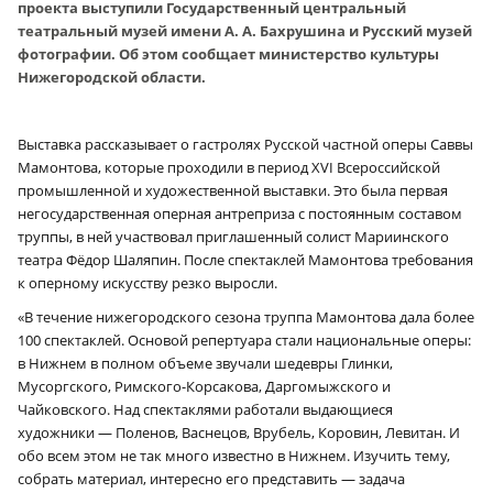
проекта выступили Государственный центральный
театральный музей имени А. А. Бахрушина и Русский музей
фотографии. Об этом сообщает министерство культуры
Нижегородской области.
Выставка рассказывает о гастролях Русской частной оперы Саввы
Мамонтова, которые проходили в период XVI Всероссийской
промышленной и художественной выставки. Это была первая
негосударственная оперная антреприза с постоянным составом
труппы, в ней участвовал приглашенный солист Мариинского
театра Фёдор Шаляпин. После спектаклей Мамонтова требования
к оперному искусству резко выросли.
«В течение нижегородского сезона труппа Мамонтова дала более
100 спектаклей. Основой репертуара стали национальные оперы:
в Нижнем в полном объеме звучали шедевры Глинки,
Мусоргского, Римского-Корсакова, Даргомыжского и
Чайковского. Над спектаклями работали выдающиеся
художники — Поленов, Васнецов, Врубель, Коровин, Левитан. И
обо всем этом не так много известно в Нижнем. Изучить тему,
собрать материал, интересно его представить — задача