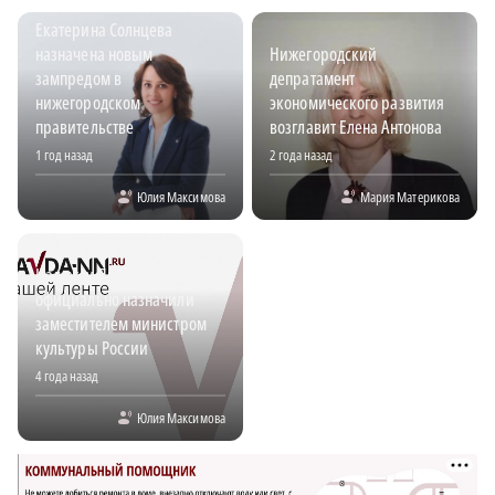
Екатерина Солнцева
назначена новым
Нижегородский
зампредом в
депратамент
нижегородском
экономического развития
правительстве
возглавит Елена Антонова
1 год назад
2 года назад
Юлия Максимова
Мария Материкова
Надежду Преподобную
официально назначили
заместителем министром
культуры России
4 года назад
Юлия Максимова