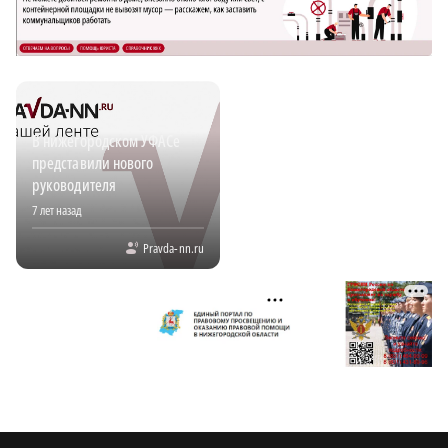
В нижегородском УФАСе
представили нового
руководителя
7 лет назад
Pravda-nn.ru