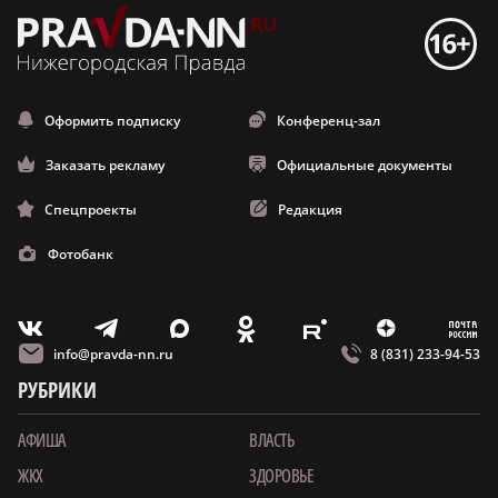
Оформить подписку
Конференц-зал
Заказать рекламу
Официальные документы
Спецпроекты
Редакция
Фотобанк
m
T
O
Z
X
E
V
info@pravda-nn.ru
8 (831) 233-94-53
РУБРИКИ
АФИША
ВЛАСТЬ
ЖКХ
ЗДОРОВЬЕ