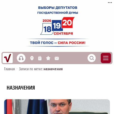
h
S
L
n
s
M
Главная
•
Записи по метке:
назначения
НАЗНАЧЕНИЯ