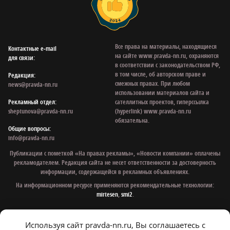
Все права на материалы, находящиеся
Контактные e‑mail
на сайте www.pravda-nn.ru, охраняются
для связи:
в соответствии с законодательством РФ,
в том числе, об авторском праве и
Редакция:
смежных правах. При любом
news@pravda-nn.ru
использовании материалов сайта и
Рекламный отдел:
сателлитных проектов, гиперссылка
sheptunova@pravda-nn.ru
(hyperlink) www.pravda-nn.ru
обязательна.
Общие вопросы:
info@pravda-nn.ru
Публикации с пометкой «На правах рекламы», «Новости компании» оплачены
рекламодателем. Редакция сайта не несет ответственности за достоверность
информации, содержащейся в рекламных объявлениях.
На информационном ресурсе применяются рекомендательные технологии:
mirtesen
,
smi2
.
Используя сайт pravda-nn.ru, Вы соглашаетесь с
© 1997 - 2026 Газета «Нижегородская правда»