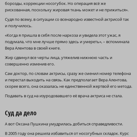
борозды, коррекции носогубок. Но операция всё же
рискованная, поскольку жировая ткань может и не прижиться».
Судя по всему, в ситуации со всенародно известной актрисой так
и получилось.
«Когда я пришла в себя после наркоза и увидела этот ужас, я
подумала, что мне лучше прямо здесь и умереть», – вспоминала
Вера Алентова в своей книге.
Жир сдвинул все черты лица, утяжелив нижнюю часть и
совершенно изменив его.
Сам доктор, по словам актрисы, сразу же сменил номер телефона
и перестал выходить на связь. Как предполагает Вера Алентова,
скорее всего, она оказалась не единственной жертвой его метода.
Подавать в суд на изуродовавшего её врача актриса не стала.
Суд да дело
А вот Оксана Пушкина умудрилась добиться справедливости.
В 2005 году она решила избавиться от носогубных складок. Курс