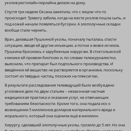
уколов рестилайн-перлайна делали на дому.
Спустя три недели Оксана заметила, что с лицом что-то
происходит. Тревогу забила, когда на месте уколов пошла сыпь, и
под кожей начали появляться бугорки. А злополучные складки
вообще стали чернеть.
Врач, делавшая Пушкиной уколы, поначалу пыталась спасти
ситуацию, вводя ей другие инъекции, а потом и вовсе исчезла.
Пушкина бросилась к зарубежным хирургам. В стокгольмской
клинике ей провели биопсию и, по словам тележурналистки,
выяснили, что препарат был подпольного производства. И
введённое ей вещество не растворяется в организме, поскольку
состоит из твёрдых частиц, похожих на плексиглас.
В результате расследования телеведущей было возбуждено
уголовное дело по двум статьям – незаконная частная
медицинская практика и оказание услуг, не отвечающих
требованиям безопасности. Кроме того, она подала иск о
возмещении 5 миллионов долларов материального вреда и
морального, который она оценила ещё в миллион.
Хирургу, сделавшей злополучные уколы, грозило до 5 лет. Но она