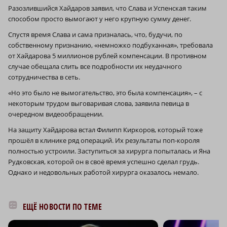
Разозлившийся Хайдаров заявил, что Слава и Успенская таким
способом просто вымогают у него крупную сумму денег.
Спустя время Слава и сама призналась, что, будучи, по
собственному признанию, «немножко подбуханная», требовала
от Хайдарова 5 миллионов рублей компенсации. В противном
случае обещала слить все подробности их неудачного
сотрудничества в сеть.
«Но это было не вымогательство, это была компенсация», – с
некоторым трудом выговаривая слова, заявила певица в
очередном видеообращении.
На защиту Хайдарова встал Филипп Киркоров, который тоже
прошёл в клинике ряд операций. Их результаты поп-короля
полностью устроили. Заступиться за хирурга попыталась и Яна
Рудковская, которой он в своё время успешно сделал грудь.
Однако и недовольных работой хирурга оказалось немало.
ЕЩЁ НОВОСТИ ПО ТЕМЕ