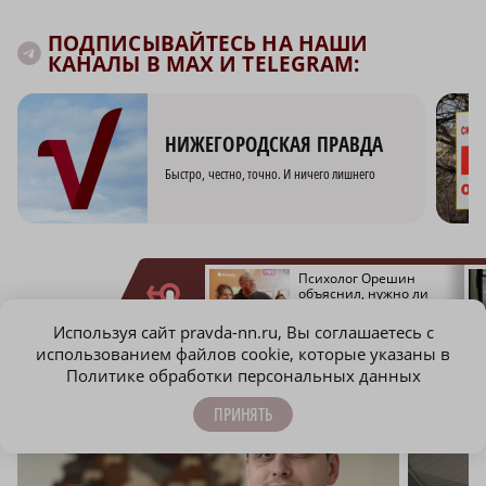
ПОДПИСЫВАЙТЕСЬ НА НАШИ
КАНАЛЫ В MAX И TELEGRAM:
НИЖЕГОРОДСКАЯ ПРАВДА
Быстро, честно, точно. И ничего лишнего
Актрисе Наталье
Психолог Орешин
Белохвостиковой
объяснил, нужно ли
исполнилось 75 лет
бывшим супругам
возвращаться друг
Используя сайт pravda-nn.ru, Вы соглашаетесь с
МОЛОДЕЖЬ МЕНЯЕТ МИР
к другу
использованием файлов cookie, которые указаны в
Политике обработки персональных данных
ПРИНЯТЬ