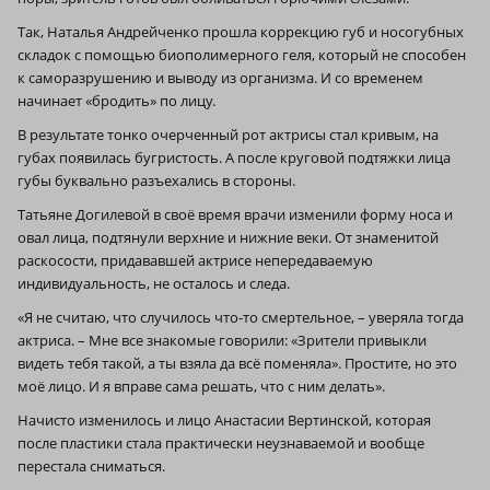
Так, Наталья Андрейченко прошла коррекцию губ и носогубных
складок с помощью биополимерного геля, который не способен
к саморазрушению и выводу из организма. И со временем
начинает «бродить» по лицу.
В результате тонко очерченный рот актрисы стал кривым, на
губах появилась бугристость. А после круговой подтяжки лица
губы буквально разъехались в стороны.
Татьяне Догилевой в своё время врачи изменили форму носа и
овал лица, подтянули верхние и нижние веки. От знаменитой
раскосости, придававшей актрисе непередаваемую
индивидуальность, не осталось и следа.
«Я не считаю, что случилось что-то смертельное, – уверяла тогда
актриса. – Мне все знакомые говорили: «Зрители привыкли
видеть тебя такой, а ты взяла да всё поменяла». Простите, но это
моё лицо. И я вправе сама решать, что с ним делать».
Начисто изменилось и лицо Анастасии Вертинской, которая
после пластики стала практически неузнаваемой и вообще
перестала сниматься.