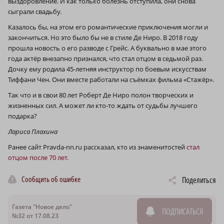
выздоровление. И как только болезнь отступила, они снова
сыграли свадьбу.
Казалось бы, на этом его романтические приключения могли и
закончиться. Но это было бы не в стиле Де Ниро. В 2018 году
прошла новость о его разводе с Грейс. А буквально в мае этого
года актёр внезапно признался, что стал отцом в седьмой раз.
Дочку ему родила 45-летняя инструктор по боевым искусствам
Тиффани Чен. Они вместе работали на съёмках фильма «Стажёр».
Так что и в свои 80 лет Роберт Де Ниро полон творческих и
жизненных сил. А может ли кто-то ждать от судьбы лучшего
подарка?
Лариса Плахина
Ранее сайт Pravda-nn.ru рассказал, кто из знаменитостей
стал
отцом после 70 лет.
Сообщить об ошибке
Поделиться
Газета "Новое дело"
ПОДПИСАТЬСЯ
№32 от 17.08.23