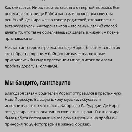
Как считает де Ниро, так отец спас его от верной тюрьмы. Все
остальные товарищи Бобби рано или поздно оказались за
решёткой. Де Ниро же, по совету родителей, отправился на
актёрские курсы. «Актёрская игра – это самый лёгкий способ
делать то, что ты не осмеливаешься делать в жизни», – позже
признавался он.
Не став гангстером в реальности, де Ниро с блеском воплотил
этот образ на экране. А бойцовские качества, которые
пригодились бы ему в преступном мире, в итоге помогли
пробить дорогу в Голливуде.
Мы бандито, гангстерито
Благодаря связям родителей Роберт отправился в престижную
Нью-Йоркскую Высшую школу музыки, искусства и
исполнительского мастерства Фьорелло Ла Гуардии. Де Ниро
всегда старался основательно вживаться в роль. Его квартира
была набита костюмами на все случаи жизни, а на пробы он
приносил по 20 фотографий в разных образах.