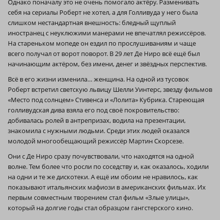
Однако поначалу это не очень помогало актёру. Разменивать
себя на сериалы Роберт не хотел, а для Голливуда у него была
слишком нестандартная внешность: бледный щуплый
иностранец с неуклюжими манерами не впечатлял режиссёров.
На стареньком мопеде он ездил по прослушиваниям и чаще
всего получал от ворот поворот. В 29 лет Де Ниро всё ещё был
начинающим актёром, без имени, денег и звёздных перспектив.
Всё в его жизни изменила… женщина. На одной из тусовок
Роберт встретил светскую львицу Шелли Уинтерс, звезду фильмов
«Место под солнцем» Стивенса и «Лолита» Кубрика. Стареющая
голливудская дива взяла его под своё покровительство:
добивалась ролей в антрепризах, водила на презентации,
знакомила с нужными людьми. Среди этих людей оказался
молодой многообещающий режиссёр Мартин Скорсезе.
Они с Де Ниро сразу почувствовали, что находятся на одной
волне. Тем более что росли по соседству и, как оказалось, ходили
на одни и те же дискотеки. А ещё им обоим не нравилось, как
показывают итальянских мафиози в американских фильмах. Их
первым совместным творением стал фильм «Злые улицы»,
который на долгие годы стал образцом гангстерского кино.