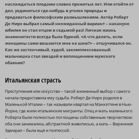
наслаждаться плодами славно прожитых лет. Или отойти от
дел, уединиться где-нибудь в уголке природы и
предаваться философским размышлениям. Актёр Роберт
Де Ниро выбрал самый неожиданный вариант – накануне
юбилея он стал отцом в седьмой раз! Личная жизнь
знаменитости всегда была бурной. «А что делать, если
женщины сами вешаются мне на шею?» – отшучивался он.
Как же застенчивый, худой, закомплексованный
мальчишка стал звездой и воплощением мужского
обаяния?
Итальянская страсть
Преступления или искусство – такой жизненный выбор с самого
начала предоставила ему судьба. Роберт Де Ниро родился в
Маленькой Италии – так называли квартал на Манхэттене в Нью-
Йорке, где жили итальянские мигранты. Отец и мать маленького
Роберта были полностью поглощены собственным творчеством:
оба они занимались абстрактной живописью, а мать – Виржиния
Эдмирал – была ещё и поэтессой.