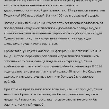
была амнистирована и осталась на свободе. Правда, на три года
лишилась права заниматься косметологическо-
дермовенерологической деятельностью. Ей пришлось выплатить
Пушкиной 670 тыс. рублей. Из них 100 – за моральный ущерб.
Звезда 2000‑х певица Саша Project пять лет восстанавливалась от
последствий неудачной пластики и добивалась правды в суде. В
клинике она решила изменить форму носа, подбородка и груди.
Однако из-за того, что хирург ввёл имплант не туда, куда
следовало, грудь начала вертеться.
Кроме того, у Project начались инфекционные осложнения и на
лице. В итоге, пережив 9 операций и практически лишившись
собственного лица, певица подала на хирурга в суд. Саша
требовала выплатить ей 4 миллиона рублей компенсаци. В 2014
году суд постановил выплатить ей только 90 тысяч. Но Саша не
сдалась и сумела отсудить у клиники больше 2 миллионов
рублей.
При этом на протяжении всего времени, что шёл процесс, Саша
не могла обратиться к врачам, чтобы исправить последствия
неудачной пластики, поскольку тогда эксперты не смогли бы
оценить истинный ущерб.