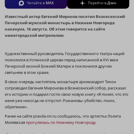
Читайте в
MAX
Перейти в
Дзен
Известный актер Евгений Миронов посетил Вознесенский
Печерский мужской монастырь в Нижнем Новгороде
накануне, 16 августа. Об этом говорится на сайте
нижегородской митрополии.
Художественный руководитель Государственного театра наций
помолился в Успенской церкви перед написанной в XVI веке
Печерской иконой Божией Матери и поклонился другим
святыням в этом храме.
В свою очередь настоятель монастыря архимандрит Тихон
сопроводил Евгения Миронова в Вознесенский собор, рассказал
его историю и подарил гостю свою новую книгу «Я понял, что это
меня уже никогда не отпустит. Романовы: убийство, поиск,
обретение».
Ранее на сайте pravda-nn.ru сообщалось, что артистка Лолита
Милявская
прогулялась по Нижнему Новгороду.