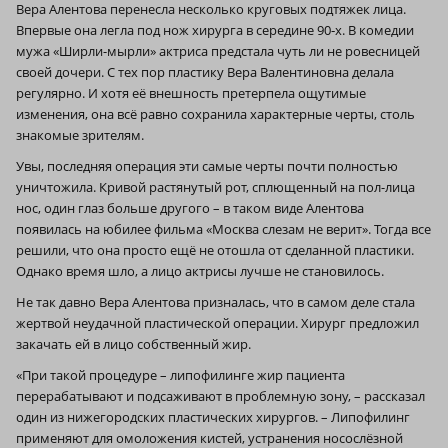
Вера Алентова перенесла несколько круговых подтяжек лица.
Впервые она легла под нож хирурга в середине 90‑х. В комедии
мужа «Ширли-мырли» актриса предстала чуть ли не ровесницей
своей дочери. С тех пор пластику Вера Валентиновна делала
регулярно. И хотя её внешность претерпела ощутимые
изменения, она всё равно сохранила характерные черты, столь
знакомые зрителям.
Увы, последняя операция эти самые черты почти полностью
уничтожила. Кривой растянутый рот, сплющенный на пол-лица
нос, один глаз больше другого – в таком виде Алентова
появилась на юбилее фильма «Москва слезам не верит». Тогда все
решили, что она просто ещё не отошла от сделанной пластики.
Однако время шло, а лицо актрисы лучше не становилось.
Не так давно Вера Алентова призналась, что в самом деле стала
жертвой неудачной пластической операции. Хирург предложил
закачать ей в лицо собственный жир.
«При такой процедуре – липофилинге жир пациента
перерабатывают и подсаживают в проблемную зону, – рассказал
один из нижегородских пластических хирургов. – Липофилинг
применяют для омоложения кистей, устранения носослёзной