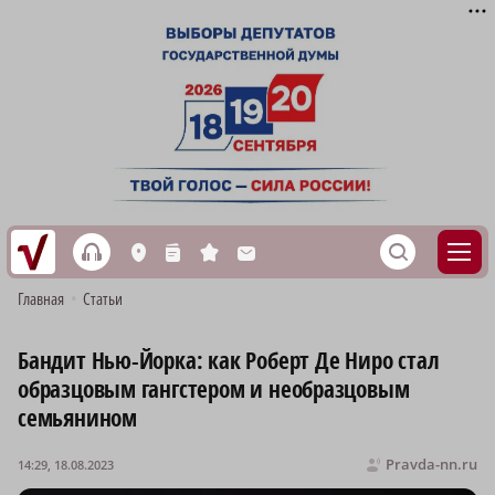
h
S
L
n
s
M
Главная
•
Статьи
Бандит Нью-Йорка: как Роберт Де Ниро стал
образцовым гангстером и необразцовым
семьянином
Pravda-nn.ru
14:29, 18.08.2023