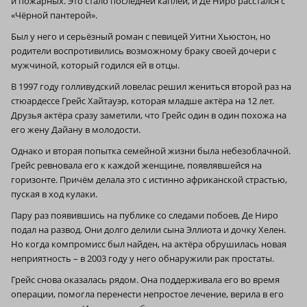
и пожарных. Это стало последней каплей, и Де Ниро расстался с
«Чёрной пантерой».
Был у него и серьёзный роман с певицей Уитни Хьюстон, но
родители воспротивились возможному браку своей дочери с
мужчиной, который годился ей в отцы.
В 1997 году голливудский ловелас решил жениться второй раз на
стюардессе Грейс Хайтауэр, которая младше актёра на 12 лет.
Друзья актёра сразу заметили, что Грейс один в один похожа на
его жену Дайану в молодости.
Однако и вторая попытка семейной жизни была небезоблачной.
Грейс ревновала его к каждой женщине, появлявшейся на
горизонте. Причём делала это с истинно африканской страстью,
пуская в ход кулаки.
Пару раз появившись на публике со следами побоев, Де Ниро
подал на развод. Они долго делили сына Эллиота и дочку Хелен.
Но когда компромисс был найден, на актёра обрушилась новая
неприятность – в 2003 году у него обнаружили рак простаты.
Грейс снова оказалась рядом. Она поддерживала его во время
операции, помогла перенести непростое лечение, верила в его