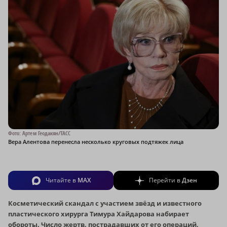
Фото: Артем Геодакян/ТАСС
Вера Алентова перенесла несколько круговых подтяжек лица
Читайте в
MAX
Перейти в
Дзен
Косметический скандал с участием звёзд и известного
пластического хирурга Тимура Хайдарова набирает
обороты. Число жертв, пострадавших от его операций,