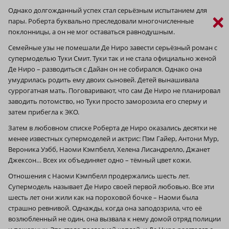
Однако долгожданный успех стал серьёзным испытанием для
×
пары. Роберта буквально преследовали многочисленные
поклонницы, а он не мог оставаться равнодушным.
Семейные узы не помешали Де Ниро завести серьёзный роман с
супермоделью Туки Смит. Туки так и не стала официально женой
Де Ниро – разводиться с Дайан он не собирался. Однако она
умудрилась родить ему двоих сыновей. Детей вынашивала
суррогатная мать. Поговаривают, что сам Де Ниро не планировал
заводить потомство, но Туки просто заморозила его сперму и
затем прибегла к ЭКО.
Затем в любовном списке Роберта де Ниро оказались десятки не
менее известных супермоделей и актрис: Пэм Гайер, Антони Мур,
Вероника Уэбб, Наоми Кэмпбелл, Хелена Лисандрелло, Джанет
Джексон… Всех их объединяет одно – тёмный цвет кожи.
Отношения с Наоми Кэмпбелл продержались шесть лет.
Супермодель называет Де Ниро своей первой любовью. Все эти
шесть лет они жили как на пороховой бочке – Наоми была
страшно ревнивой. Однажды, когда она заподозрила, что её
возлюбленный не один, она вызвала к нему домой отряд полиции