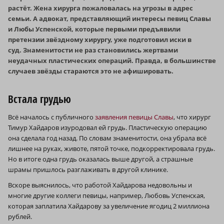
растёт. Жена хирурга пожаловалась на угрозы в адрес
семьи. А адвокат, представляющий интересы певиц Славы
и Любы Успенской, которые первыми предъявили
претензии звёздному хирургу, уже подготовил иски в
суд. Знаменитости не раз становились жертвами
неудачных пластических операций. Правда, в большинстве
случаев звёзды стараются это не афишировать.
Встала грудью
Всё началось с публичного
заявления певицы Славы
, что хирург
Тимур Хайдаров изуродовал ей грудь. Пластическую операцию
она сделала год назад. По словам знаменитости, она убрала всё
лишнее на руках, животе, пятой точке, подкорректировала грудь.
Но в итоге одна грудь оказалась выше другой, а страшные
шрамы пришлось разглаживать в другой клинике.
Вскоре выяснилось, что работой Хайдарова недовольны и
многие другие коллеги певицы, например, Любовь Успенская,
которая заплатила Хайдарову за увеличение ягодиц 2 миллиона
рублей.