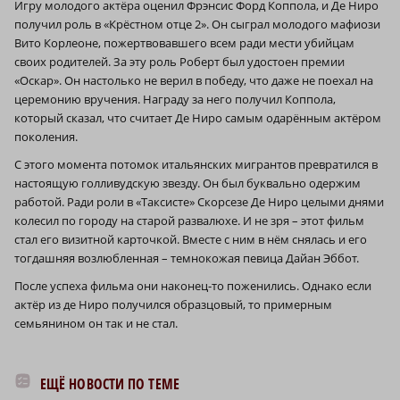
Игру молодого актёра оценил Фрэнсис Форд Коппола, и Де Ниро
получил роль в «Крёстном отце 2». Он сыграл молодого мафиози
Вито Корлеоне, пожертвовавшего всем ради мести убийцам
своих родителей. За эту роль Роберт был удостоен премии
«Оскар». Он настолько не верил в победу, что даже не поехал на
церемонию вручения. Награду за него получил Коппола,
который сказал, что считает Де Ниро самым одарённым актёром
поколения.
С этого момента потомок итальянских мигрантов превратился в
настоящую голливудскую звезду. Он был буквально одержим
работой. Ради роли в «Таксисте» Скорсезе Де Ниро целыми днями
колесил по городу на старой развалюхе. И не зря – этот фильм
стал его визитной карточкой. Вместе с ним в нём снялась и его
тогдашняя возлюбленная – темнокожая певица Дайан Эббот.
После успеха фильма они наконец-то поженились. Однако если
актёр из де Ниро получился образцовый, то примерным
семьянином он так и не стал.
ЕЩЁ НОВОСТИ ПО ТЕМЕ