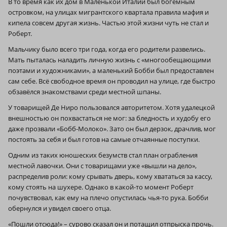
В то время как их дом в Маленькой Италии был богемным
островком, на улицах мигрантского квартала правила мафия и
кипела совсем другая жизнь. Частью этой жизни чуть не стал и
Роберт.
Мальчику было всего три года, когда его родители развелись.
Мать пыталась наладить личную жизнь с «много­обещающими
поэтами и художниками», а маленький Бобби был предоставлен
сам себе. Всё свободное время он проводил на улице, где быстро
обзавёлся знакомствами среди местной шпаны.
У товарищей Де Ниро пользовался авторитетом. Хотя удалецкой
внешностью он похвастаться не мог: за бледность и худобу его
даже прозвали «Бобб-Молоко». Зато он был дерзок, драчлив, мог
постоять за себя и был готов на самые отчаянные поступки.
Одним из таких юношеских безумств стал план ограбления
местной лавочки. Они с товарищами уже «вышли на дело»,
распределив роли: кому срывать дверь, кому хвататься за кассу,
кому стоять на шухере. Однако в какой-то момент Роберт
почувствовал, как ему на плечо опустилась чья-то рука. Бобби
обернулся и увидел своего отца.
«Пошли отсюда!» – сурово сказал он и потащил отпрыска прочь.