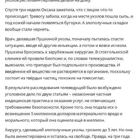
Спустя три недели Оксана заметила, что с лицом что-то
происходит. Тревогу забила, когда на месте уколов пошла сыпь, и
под кожей начали появляться бугорки. А злополучные складки
вообще стали чернеть.
Врач, делавшая Пушкиной уколы, поначалу пыталась спасти
ситуацию, вводя ей другие инъекции, а потом и вовсе исчезла.
Пушкина бросилась к зарубежным хирургам. В стокгольмской
клинике ей провели биопсию и, по словам тележурналистки,
выяснили, что препарат был подпольного производства. И
введённое ей вещество не растворяется в организме, поскольку
состоит из твёрдых частиц, похожих на плексиглас.
В результате расследования телеведущей было возбуждено
уголовное дело по двум статьям – незаконная частная
медицинская практика и оказание услуг, не отвечающих
требованиям безопасности. Кроме того, она подала иск о
возмещении 5 миллионов долларов материального вреда и
морального, который она оценила ещё в миллион.
Хирургу, сделавшей злополучные уколы, грозило до 5 лет. Но она
была амнистирована и осталась на свободе. Правда, на три года