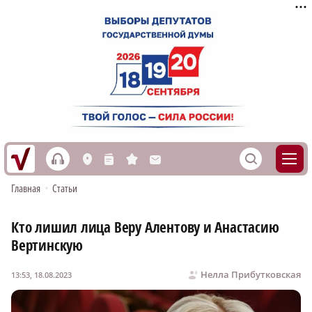
h
S
L
n
s
M
Главная
•
Статьи
Кто лишил лица Веру Алентову и Анастасию
Вертинскую
Нелла Прибутковская
13:53, 18.08.2023