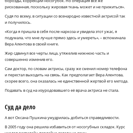
борозды, коррекции носогубок. Но операция всё же
рискованная, поскольку жировая ткань может и не прижиться».
Судя по всему, в ситуации со всенародно известной актрисой так
и получилось.
«Когда я пришла в себя после наркоза и увидела этот ужас, я
подумала, что мне лучше прямо здесь и умереть», – вспоминала
Вера Алентова в своей книге.
Жир сдвинул все черты лица, утяжелив нижнюю часть и
совершенно изменив его.
Сам доктор, по словам актрисы, сразу же сменил номер телефона
и перестал выходить на связь. Как предполагает Вера Алентова,
скорее всего, она оказалась не единственной жертвой его метода.
Подавать в суд на изуродовавшего её врача актриса не стала.
Суд да дело
А вот Оксана Пушкина умудрилась добиться справедливости.
В 2005 году она решила избавиться от носогубных складок. Курс
уколов рестилайн-перлайна делали на дому.