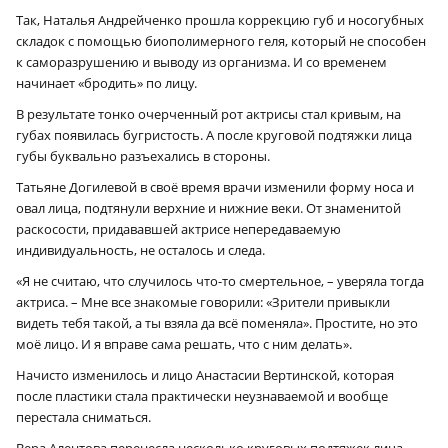
Так, Наталья Андрейченко прошла коррекцию губ и носогубных
складок с помощью биополимерного геля, который не способен
к саморазрушению и выводу из организма. И со временем
начинает «бродить» по лицу.
В результате тонко очерченный рот актрисы стал кривым, на
губах появилась бугристость. А после круговой подтяжки лица
губы буквально разъехались в стороны.
Татьяне Догилевой в своё время врачи изменили форму носа и
овал лица, подтянули верхние и нижние веки. От знаменитой
раскосости, придававшей актрисе непередаваемую
индивидуальность, не осталось и следа.
«Я не считаю, что случилось что-то смертельное, – уверяла тогда
актриса. – Мне все знакомые говорили: «Зрители привыкли
видеть тебя такой, а ты взяла да всё поменяла». Простите, но это
моё лицо. И я вправе сама решать, что с ним делать».
Начисто изменилось и лицо Анастасии Вертинской, которая
после пластики стала практически неузнаваемой и вообще
перестала сниматься.
Вера Алентова перенесла несколько круговых подтяжек лица.