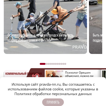
Основа будущего: как Нижегородская область
Быть мно
поддерживает семьи с детьми
поддержк
Актрисе Наталье
Психолог Орешин
Белохвостиковой
объяснил, нужно ли
исполнилось 75 лет
бывшим супругам
возвращаться друг
Используя сайт pravda-nn.ru, Вы соглашаетесь с
к другу
использованием файлов cookie, которые указаны в
Политике обработки персональных данных
ПРИНЯТЬ