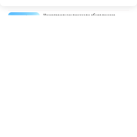
САМОЕ ПОПУЛЯРНОЕ
Нижегородцам показали обновленную
стеллу в Сеченовском округе
Автомобилист, севший за руль пьяным и
сбивший женщину, предстал перед судом
Детенышу зебры из зоопарка «Лимпопо»
выбрали имя
Обращения пострадавших продавцов WB
рассмотрят на заседании оперштаба в
августе
Форум для матерей и жён погибших бойцов
СВО прошёл в Павловском округе
Исправительные работы получил