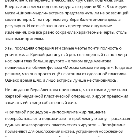
Впервые она легла под нож хирурга в середине 90‑х. В комедии
мужа «Ширли-мырли» актриса предстала чуть ли не ровесницей
своей дочери. С тех пор пластику Вера Валентиновна делала
регулярно. И хотя её внешность претерпела ощутимые
изменения, она всё равно сохранила характерные черты, столь
знакомые зрителям.
Увы, последняя операция эти самые черты почти полностью
уничтожила. Кривой растянутый рот, сплющенный на пол-лица
нос, один глаз больше другого – в таком виде Алентова
появилась на юбилее фильма «Москва слезам не верит». Тогда все
решили, что она просто ещё не отошла от сделанной пластики.
Однако время шло, а лицо актрисы лучше не становилось.
Не так давно Вера Алентова призналась, что в самом деле стала
жертвой неудачной пластической операции. Хирург предложил
закачать ей в лицо собственный жир.
«При такой процедуре – липофилинге жир пациента
перерабатывают и подсаживают в проблемную зону, – рассказал
один из нижегородских пластических хирургов. – Липофилинг
применяют для омоложения кистей, устранения носослёзной