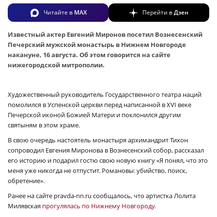
Читайте в
MAX
Перейти в
Дзен
Известный актер Евгений Миронов посетил Вознесенский
Печерский мужской монастырь в Нижнем Новгороде
накануне, 16 августа. Об этом говорится на сайте
нижегородской митрополии.
Художественный руководитель Государственного театра наций
помолился в Успенской церкви перед написанной в XVI веке
Печерской иконой Божией Матери и поклонился другим
святыням в этом храме.
В свою очередь настоятель монастыря архимандрит Тихон
сопроводил Евгения Миронова в Вознесенский собор, рассказал
его историю и подарил гостю свою новую книгу «Я понял, что это
меня уже никогда не отпустит. Романовы: убийство, поиск,
обретение».
Ранее на сайте pravda-nn.ru сообщалось, что артистка Лолита
Милявская
прогулялась по Нижнему Новгороду.