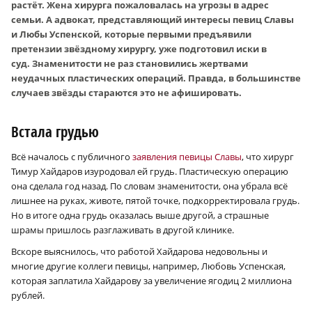
растёт. Жена хирурга пожаловалась на угрозы в адрес
семьи. А адвокат, представляющий интересы певиц Славы
и Любы Успенской, которые первыми предъявили
претензии звёздному хирургу, уже подготовил иски в
суд. Знаменитости не раз становились жертвами
неудачных пластических операций. Правда, в большинстве
случаев звёзды стараются это не афишировать.
Встала грудью
Всё началось с публичного
заявления певицы Славы
, что хирург
Тимур Хайдаров изуродовал ей грудь. Пластическую операцию
она сделала год назад. По словам знаменитости, она убрала всё
лишнее на руках, животе, пятой точке, подкорректировала грудь.
Но в итоге одна грудь оказалась выше другой, а страшные
шрамы пришлось разглаживать в другой клинике.
Вскоре выяснилось, что работой Хайдарова недовольны и
многие другие коллеги певицы, например, Любовь Успенская,
которая заплатила Хайдарову за увеличение ягодиц 2 миллиона
рублей.